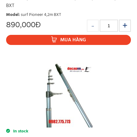
MUA HÀNG
BXT
Model
:
surf Pioneer 4,2m BXT
890,000
Đ
MUA HÀNG
In stock