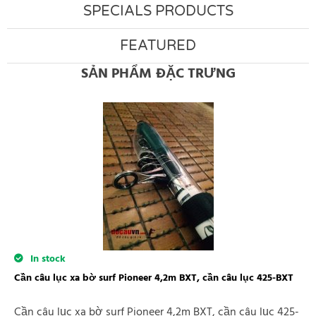
SPECIALS PRODUCTS
FEATURED
SẢN PHẨM ĐẶC TRƯNG
In stock
Lưỡi câu lục, lưỡi câu lục dáng móng ngựa 7,8,9,10 tỳ mềm
Lưỡi câu lục, lưỡi câu lục dáng móng ngựa 7,8,9,10 tỳ
Currently out of Stock
mềm
Mồi nhái giả 2 lưỡi câu cá quả, nhái giả câu lure
In stock
Mồi nhái giả 2 lưỡi câu cá quả, nhái giả câu lure
Cần câu lục xa bờ surf Pioneer 4,2m BXT, cần câu lục 425-BXT
45,000
Đ
39,000
Đ
35,000
Đ
Cần câu lục xa bờ surf Pioneer 4,2m BXT, cần câu lục 425-