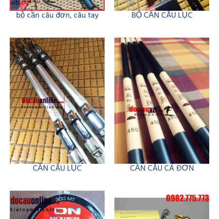
bộ cần câu đơn, câu tay
BỘ CẦN CÂU LỤC
CẦN CÂU LỤC
CẦN CÂU CÁ ĐƠN