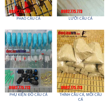
PHAO CÂU CÁ
LƯỠI CÂU CÁ
PHỤ KIỆN ĐỒ CÂU CÁ
THÍNH CÂU CÁ, MỒI CÂU
CÁ