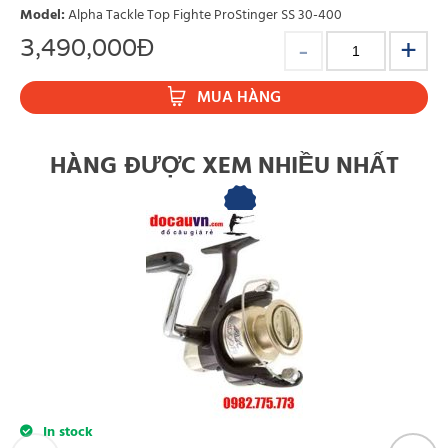
Model
:
Alpha Tackle Top Fighte ProStinger SS 30-400
3,490,000
Đ
MUA HÀNG
HÀNG ĐƯỢC XEM NHIỀU NHẤT
In stock