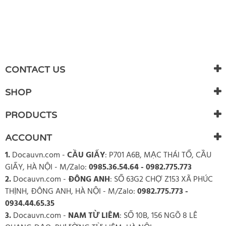
CONTACT US
SHOP
PRODUCTS
ACCOUNT
1.
Docauvn.com
-
CẦU GIẤY
: P701 A6B, MẠC THÁI TỔ, CẦU
GIẤY, HÀ NỘI - M/Zalo:
0985.36.54.64 - 0982.775.773
2.
Docauvn.com
-
ĐÔNG ANH
: SỐ 63G2 CHỢ Z153 XÃ PHÚC
THỊNH, ĐÔNG ANH, HÀ NỘI - M/Zalo:
0982.775.773 -
0934.44.65.35
3.
Docauvn.com
-
NAM TỪ LIÊM
: SỐ 10B, 156 NGÕ 8 LÊ