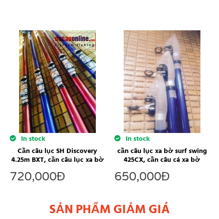
In stock
In stock
Cần câu lục SH Discovery
cần câu lục xa bờ surf swing
4.25m BXT, cần câu lục xa bờ
425CX, cần câu cá xa bờ
720,000
Đ
650,000
Đ
SẢN PHẨM GIẢM GIÁ