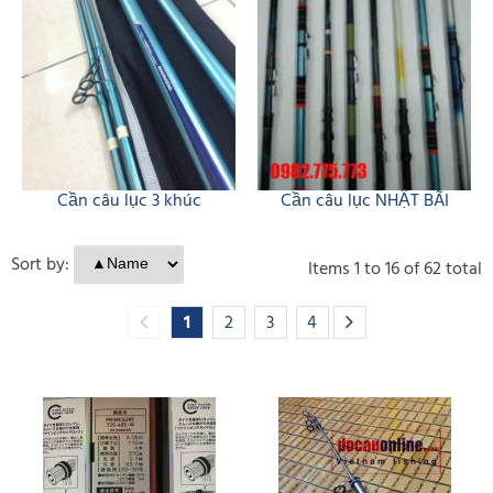
Cần câu lục 3 khúc
Cần câu lục NHẬT BÃI
Sort by:
Items
1
to
16
of
62
total
1
2
3
4