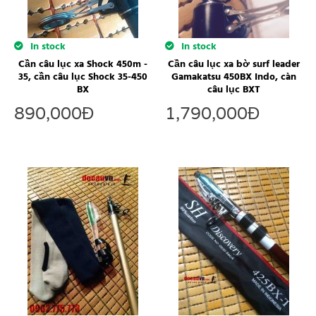
In stock
In stock
Cần câu lục xa Shock 450m -
Cần câu lục xa bờ surf leader
35, cần câu lục Shock 35-450
Gamakatsu 450BX Indo, càn
BX
câu lục BXT
890,000
Đ
1,790,000
Đ