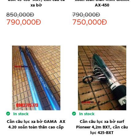
xa bờ
AX-450
850,000
Đ
790,000
Đ
790,000
Đ
750,000
Đ
In stock
In stock
Cần câu lục xa bờ GAMA AX
Cần câu lục xa bờ surf
4.20 xoắn toàn thân cao cấp
Pioneer 4,2m BXT, cần câu
lục 425-BXT