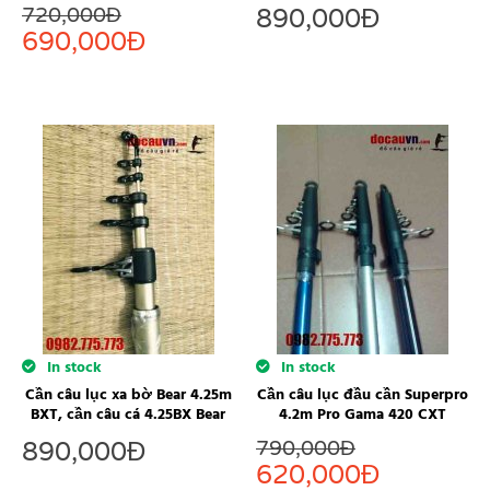
720,000
Đ
890,000
Đ
690,000
Đ
In stock
In stock
Cần câu lục xa bờ Bear 4.25m
Cần câu lục đầu cần Superpro
BXT, cần câu cá 4.25BX Bear
4.2m Pro Gama 420 CXT
790,000
Đ
890,000
Đ
620,000
Đ