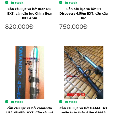
In stock
In stock
Cần câu lục xa bờ Bear 450
Cần câu lục xa bờ SH
BXT, cần câu lục China Bear
Discovery 4.50m BXT, cần câu
BXT 4.5m
lục
820,000
Đ
750,000
Đ
In stock
In stock
cần câu lục xa bờ comando
Cần câu lục xa bờ GAMA AX
USA 45-450 AXT, Cần câu cá
xoắn toàn thân 4.5m GAMA