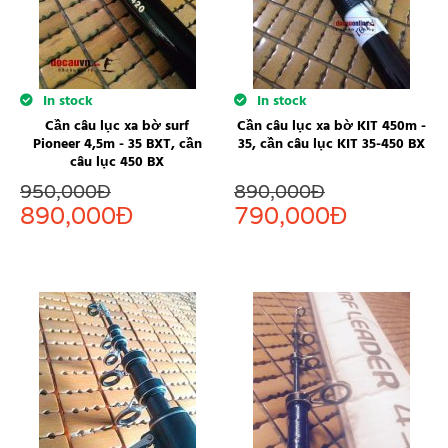
In stock
In stock
Cần câu lục xa bờ surf
Cần câu lục xa bờ KIT 450m -
Pioneer 4,5m - 35 BXT, cần
35, cần câu lục KIT 35-450 BX
câu lục 450 BX
950,000
Đ
890,000
Đ
890,000
Đ
790,000
Đ