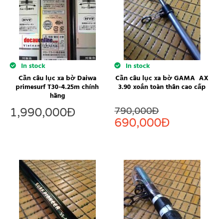
In stock
In stock
Cần câu lục xa bờ Daiwa
Cần câu lục xa bờ GAMA AX
primesurf T30-4.25m chính
3.90 xoắn toàn thân cao cấp
hãng
790,000
Đ
1,990,000
Đ
690,000
Đ