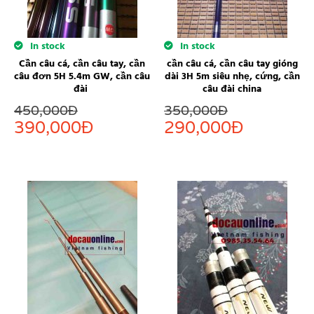
In stock
In stock
Cần câu cá, cần câu tay, cần
cần câu cá, cần câu tay gióng
câu đơn 5H 5.4m GW, cần câu
dài 3H 5m siêu nhẹ, cứng, cần
đài
câu đài china
450,000
Đ
350,000
Đ
390,000
Đ
290,000
Đ