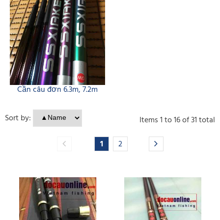
Cần câu đơn 6.3m, 7.2m
Sort by:
Items
1
to
16
of
31
total
1
2