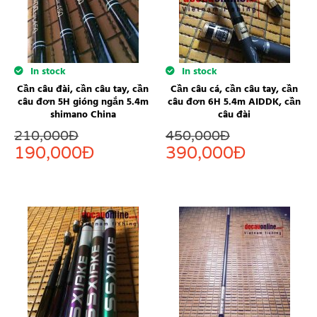
In stock
In stock
Cần câu đài, cần câu tay, cần
Cần câu cá, cần câu tay, cần
câu đơn 5H gióng ngắn 5.4m
câu đơn 6H 5.4m AIDDK, cần
shimano China
câu đài
210,000
Đ
450,000
Đ
190,000
Đ
390,000
Đ