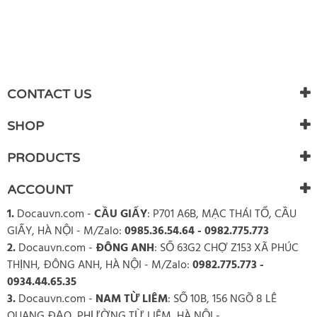
CONTACT US
SHOP
PRODUCTS
ACCOUNT
1.
Docauvn.com
-
CẦU GIẤY
: P701 A6B, MẠC THÁI TỔ, CẦU
GIẤY, HÀ NỘI - M/Zalo:
0985.36.54.64 - 0982.775.773
2.
Docauvn.com
-
ĐÔNG ANH
: SỐ 63G2 CHỢ Z153 XÃ PHÚC
THỊNH, ĐÔNG ANH, HÀ NỘI - M/Zalo:
0982.775.773 -
0934.44.65.35
3.
Docauvn.com
-
NAM TỪ LIÊM
: SỐ 10B, 156 NGÕ 8 LÊ
QUANG ĐẠO, PHƯỜNG TỪ LIÊM, HÀ NỘI -