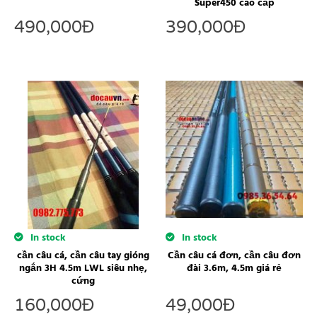
Super450 cao cấp
490,000
Đ
390,000
Đ
In stock
In stock
cần câu cá, cần câu tay gióng
Cần câu cá đơn, cần câu đơn
ngắn 3H 4.5m LWL siêu nhẹ,
đài 3.6m, 4.5m giá rẻ
cứng
160,000
Đ
49,000
Đ