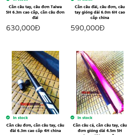
Cần câu tay, câu đơn Taiwa
Cần câu đài, câu đơn, câu
5H 6.3m cao cấp, cần câu đơn
tay gióng dài 6.0m 6H cao
đài
cấp china
630,000
Đ
590,000
Đ
In stock
In stock
Cần câu đơn, cần câu tay, câu
Cần câu cá, cần câu tay, câu
đài 6.3m cao cấp 4H china
đơn gióng dài 4.5m 5H