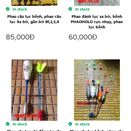
In stock
In stock
Phao câu lục bềnh, phao câu
Phao đánh lục xa bờ, bềnh
lục Xa bờ, gần bờ B1,2,3,4
PHAOHOLO cực nhạy, phao
lục bềnh
85,000
Đ
60,000
Đ
In stock
In stock