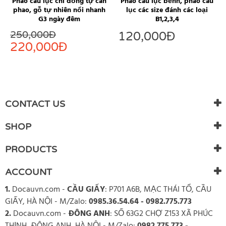
Phao câu lục chì đồng tự cân
Phao câu lục bềnh, phao câu
phao, gỗ tự nhiên nổi nhanh
lục các size đánh các loại
G3 ngày đêm
B1,2,3,4
250,000
Đ
120,000
Đ
220,000
Đ
CONTACT US
SHOP
PRODUCTS
ACCOUNT
1.
Docauvn.com
-
CẦU GIẤY
: P701 A6B, MẠC THÁI TỔ, CẦU
GIẤY, HÀ NỘI - M/Zalo:
0985.36.54.64 - 0982.775.773
2.
Docauvn.com
-
ĐÔNG ANH
: SỐ 63G2 CHỢ Z153 XÃ PHÚC
THỊNH, ĐÔNG ANH, HÀ NỘI - M/Zalo:
0982.775.773 -