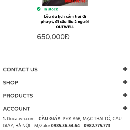
In stock
Lều du lịch cắm trại đi
phượt, đi câu lều 2 người
OUTWELL
650,000
Đ
CONTACT US
SHOP
PRODUCTS
ACCOUNT
1.
Docauvn.com
-
CẦU GIẤY
: P701 A6B, MẠC THÁI TỔ, CẦU
GIẤY, HÀ NỘI - M/Zalo:
0985.36.54.64 - 0982.775.773