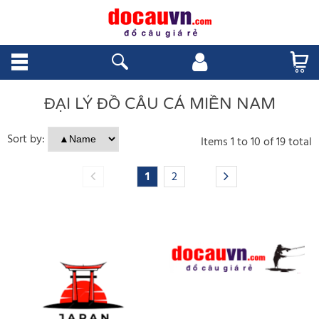
ĐẠI LÝ ĐỒ CÂU CÁ MIỀN NAM
Sort by:
Items
1
to
10
of
19
total
1
2