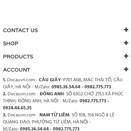
CONTACT US
SHOP
PRODUCTS
ACCOUNT
1.
Docauvn.com
-
CẦU GIẤY
: P701 A6B, MẠC THÁI TỔ, CẦU
GIẤY, HÀ NỘI - M/Zalo:
0985.36.54.64 - 0982.775.773
2.
Docauvn.com
-
ĐÔNG ANH
: SỐ 63G2 CHỢ Z153 XÃ PHÚC
THỊNH, ĐÔNG ANH, HÀ NỘI - M/Zalo:
0982.775.773 -
0934.44.65.35
3.
Docauvn.com
-
NAM TỪ LIÊM
: SỐ 10B, 156 NGÕ 8 LÊ
QUANG ĐẠO, PHƯỜNG TỪ LIÊM, HÀ NỘI -
M/Zalo:
0985.36.54.64 - 0982.775.773