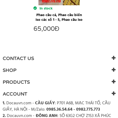
In stock
Phao câu cá, Phao câu biển
Iso các số 1 - 5, Phao câu Iso
65,000
Đ
CONTACT US
SHOP
PRODUCTS
ACCOUNT
1.
Docauvn.com
-
CẦU GIẤY
: P701 A6B, MẠC THÁI TỔ, CẦU
GIẤY, HÀ NỘI - M/Zalo:
0985.36.54.64 - 0982.775.773
2.
Docauvn.com
-
ĐÔNG ANH
: SỐ 63G2 CHỢ Z153 XÃ PHÚC