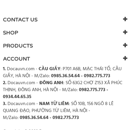
CONTACT US
SHOP
PRODUCTS
ACCOUNT
1.
Docauvn.com
-
CẦU GIẤY
: P701 A6B, MẠC THÁI TỔ, CẦU
GIẤY, HÀ NỘI - M/Zalo:
0985.36.54.64 - 0982.775.773
2.
Docauvn.com
-
ĐÔNG ANH
: SỐ 63G2 CHỢ Z153 XÃ PHÚC
THỊNH, ĐÔNG ANH, HÀ NỘI - M/Zalo:
0982.775.773 -
0934.44.65.35
3.
Docauvn.com
-
NAM TỪ LIÊM
: SỐ 10B, 156 NGÕ 8 LÊ
QUANG ĐẠO, PHƯỜNG TỪ LIÊM, HÀ NỘI -
M/Zalo:
0985.36.54.64 - 0982.775.773