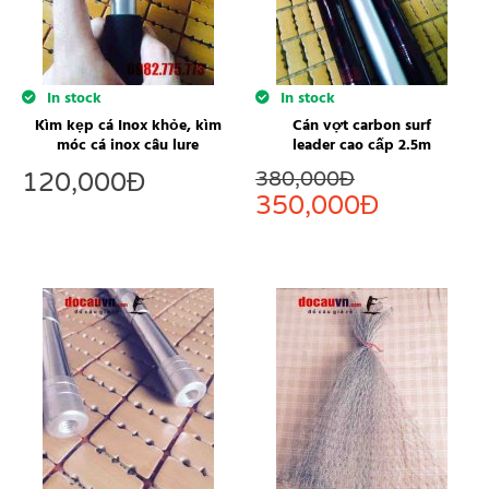
In stock
In stock
Kìm kẹp cá Inox khỏe, kìm
Cán vợt carbon surf
móc cá inox câu lure
leader cao cấp 2.5m
380,000
Đ
120,000
Đ
350,000
Đ