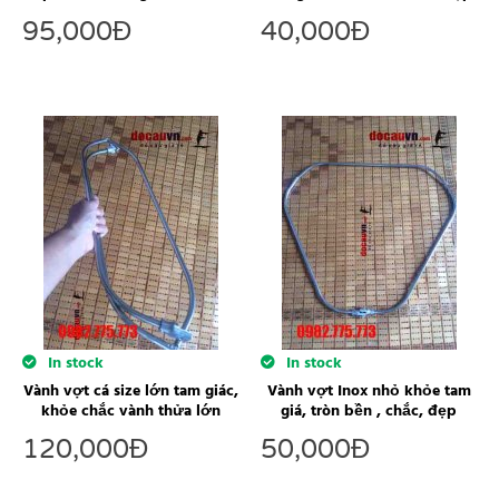
95,000
Đ
40,000
Đ
In stock
In stock
Vành vợt cá size lớn tam giác,
Vành vợt Inox nhỏ khỏe tam
khỏe chắc vành thửa lớn
giá, tròn bền , chắc, đẹp
120,000
Đ
50,000
Đ