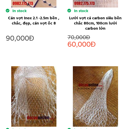
In stock
In stock
Cán vợt Inox 2.1 -2.5m bền ,
Lưới vợt cá carbon siêu bền
chắc, đẹp, cán vợt ốc 8
chắc 80cm, 100cm lưới
carbon lớn
70,000
Đ
90,000
Đ
60,000
Đ