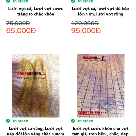
In stock
In stock
Lưới vợt cá, Lưới vợt cước
Lưới vợt cá, lưới vợt dù kép
trắng to chắc khỏe
lớn 1.1m, lưới vợt rộng
75,000
Đ
120,000
Đ
65,000
Đ
95,000
Đ
In stock
In stock
Lưới vợt cá vàng, Lưới vợt
lưới vợt cước khỏe cho vợt
kép đôi lớn vàng chắc 100cm
tam giá, tròn bền , chắc, đẹp