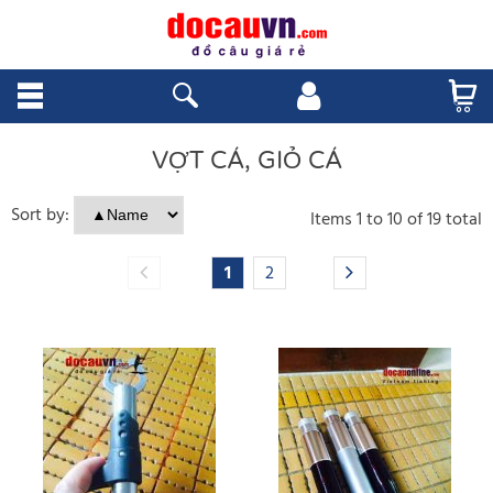
VỢT CÁ, GIỎ CÁ
Sort by:
Items
1
to
10
of
19
total
1
2