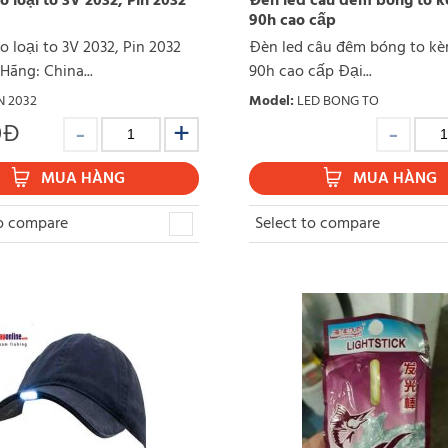
o loại to 3V 2032, Pin 2032
Đèn led câu đêm bóng to k
90h cao cấp
o loại to 3V 2032, Pin 2032
Đèn led câu đêm bóng to kè
Hãng: China...
90h cao cấp Đại...
N 2032
Model
:
LED BONG TO
0
Đ
MUA HÀNG
MUA HÀNG
to compare
Select to compare