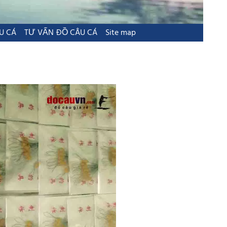
U CÁ
TƯ VẤN ĐỒ CÂU CÁ
Site map