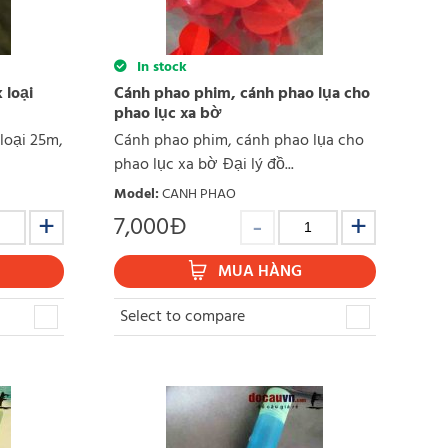
In stock
 loại
Cánh phao phim, cánh phao lụa cho
phao lục xa bờ
loại 25m,
Cánh phao phim, cánh phao lụa cho
phao lục xa bờ Đại lý đồ...
Model
:
CANH PHAO
7,000
Đ
MUA HÀNG
Select to compare