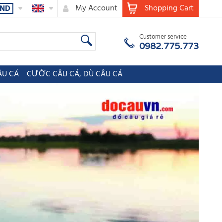
My Account
Shopping Cart
ND
Customer service
0982.775.773
ÂU CÁ
CƯỚC CÂU CÁ, DÙ CÂU CÁ