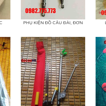
C
PHỤ KIỆN ĐỒ CÂU ĐÀI, ĐƠN