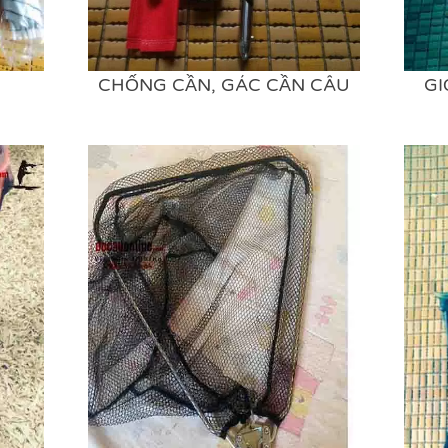
CHỐNG CẦN, GÁC CẦN CÂU
GI