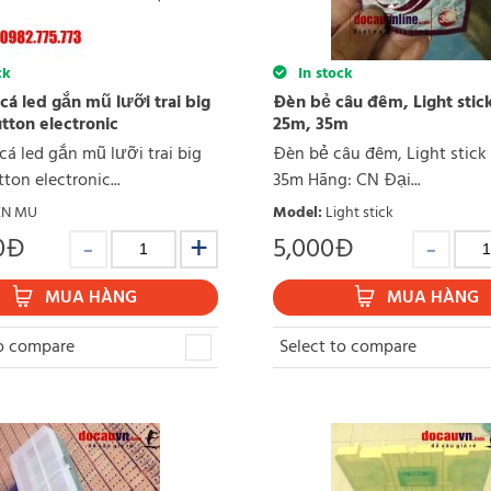
ck
In stock
cá led gắn mũ lưỡi trai big
Đèn bẻ câu đêm, Light stick
tton electronic
25m, 35m
cá led gắn mũ lưỡi trai big
Đèn bẻ câu đêm, Light stick 
ton electronic...
35m Hãng: CN Đại...
EN MU
Model
:
Light stick
0
Đ
5,000
Đ
MUA HÀNG
MUA HÀNG
to compare
Select to compare