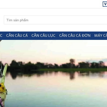
V
ỤC
CẦN CÂU CÁ
CẦN CÂU LỤC
CẦN CÂU CÁ ĐƠN
MÁY C