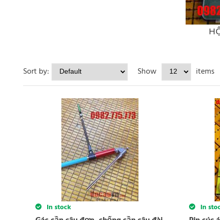
H
Sort by:
Show
items
In stock
In sto