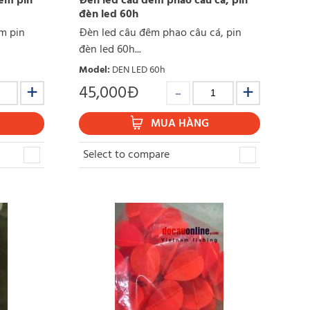
èm pin
Đèn led câu đêm phao câu cá, pin
đèn led 60h
m pin
Đèn led câu đêm phao câu cá, pin
đèn led 60h...
Model
:
DEN LED 60h
45,000
Đ
MUA HÀNG
Select to compare