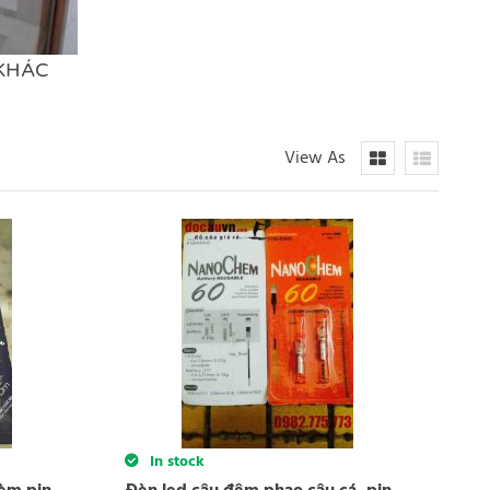
 KHÁC
View As
In stock