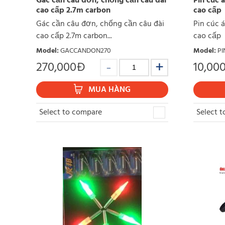
Gác cần câu đơn, chống cần câu đài
Pin cúc á
cao cấp 2.7m carbon
cao cấp
Gác cần câu đơn, chống cần câu đài
Pin cúc á
cao cấp 2.7m carbon...
cao cấp 
Model
:
GACCANDON270
Model
:
PI
270,000
Đ
10,00
MUA HÀNG
Select to compare
Select 