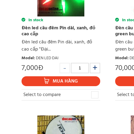
In stock
In sto
Đèn led câu đêm Pin dài, xanh, đỏ
Đèn câu 
cao cấp
green bu
Đèn led câu đêm Pin dài, xanh, đỏ
Đèn câu 
cao cấp "Đại...
green but
Model
:
DEN LED DAI
Model
:
D
7,000
Đ
70,00
MUA HÀNG
Select to compare
Select 