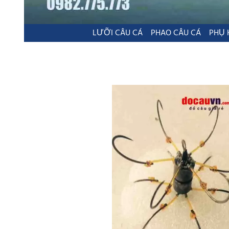
LƯỠI CÂU CÁ
PHAO CÂU CÁ
PHỤ 