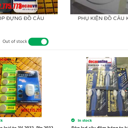
ỘP ĐỰNG ĐỒ CÂU
PHỤ KIỆN ĐỒ CÂU
Out of stock
YES
NO
ck
In stock