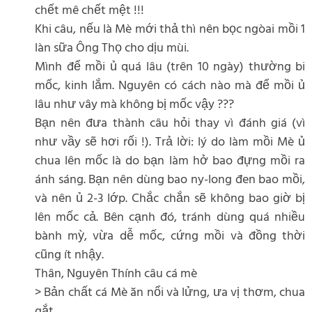
chết mê chết mệt !!!
Khi câu, nếu là Mè mới thả thì nên bọc ngòai mồi 1
làn sữa Ông Thọ cho dịu mùi.
Mình để mồi ủ quá lâu (trên 10 ngày) thường bi
mốc, kinh lắm. Nguyên có cách nào mà để mồi ủ
lâu như vây mà không bị mốc vậy ???
Bạn nên đưa thành câu hỏi thay vì đánh giá (vì
như vầy sẽ hơi rối !). Trả lời: lý do làm mồi Mè ủ
chua lên mốc là do bạn làm hở bao đựng mồi ra
ánh sáng. Bạn nên dùng bao ny-long đen bao mồi,
và nên ủ 2-3 lớp. Chắc chắn sẽ không bao giờ bị
lên mốc cả. Bên cạnh đó, tránh dùng quá nhiều
bành mỳ, vừa dễ mốc, cứng mồi và đồng thời
cũng ít nhậy.
Thân, Nguyên Thính câu cá mè
> Bản chất cá Mè ăn nổi và lửng, ưa vị thơm, chua
gắt.