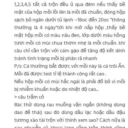
1,2,3,4,5 tất cả trộn đều ủ qua đêm nếu thấy bề
mặt của hộp mồi lồi lên là mồi đã chuẩn, đóng hộp
sạch bỏ ngăn dưới tủ lạnh ~18oc đến 20oc "thông
thường là 4 ngày"tới khi mở nắp hộp ,thấy bề
mặt hộp mồi có màu nâu đen, lớp dưới màu hồng
tươi mồi có mùi chua thơm nhẹ là mồi chuẩn. khi
câu chỉ cần trộn với cám gạo để tăng độ kết dính
tránh tình trạng mồi bị phân rã nhanh
P/s: Cá thường bắt được với mồi này là cá trôi Ấn.
Mồi đã được test tỉ lệ thành công rất cao .
Nếu hộp mồi có mùi hắc ngái là phải đổ bỏ vì mồi
bị nhiễm khuẩn hoặc do nhiệt độ cao...
> câu trắm cỏ
Bác thử dùng rau muống vặn ngắn (không dùng
dao để thái) sau đó dùng dầu lạc hoặc dầu đậu
tương xào tái trộn với thính xem sao? Cách nữa là