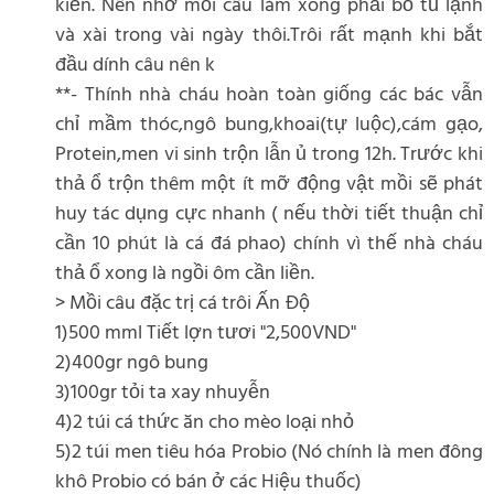
kiến. Nên nhớ mồi câu làm xong phải bỏ tủ lạnh
và xài trong vài ngày thôi.Trôi rất mạnh khi bắt
đầu dính câu nên k
**- Thính nhà cháu hoàn toàn giống các bác vẫn
chỉ mầm thóc,ngô bung,khoai(tự luộc),cám gạo,
Protein,men vi sinh trộn lẫn ủ trong 12h. Trước khi
thả ổ trộn thêm một ít mỡ động vật mồi sẽ phát
huy tác dụng cực nhanh ( nếu thời tiết thuận chỉ
cần 10 phút là cá đá phao) chính vì thế nhà cháu
thả ổ xong là ngồi ôm cần liền.
> Mồi câu đặc trị cá trôi Ấn Độ
1)500 mml Tiết lợn tươi "2,500VND"
2)400gr ngô bung
3)100gr tỏi ta xay nhuyễn
4)2 túi cá thức ăn cho mèo loại nhỏ
5)2 túi men tiêu hóa Probio (Nó chính là men đông
khô Probio có bán ở các Hiệu thuốc)