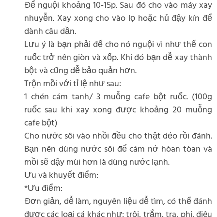
Để nguội khoảng 10-15p. Sau đó cho vào máy xay
nhuyễn. Xay xong cho vào lọ hoặc hủ đậy kín để
dành câu dần.
Lưu ý là bạn phải để cho nó nguội vì như thế con
ruốc trở nên giòn và xốp. Khi đó bạn dễ xay thành
bột và cũng dễ bảo quản hơn.
Trộn mồi với tỉ lệ như sau:
1 chén cám tanh/ 3 muỗng cafe bột ruốc. (100g
ruốc sau khi xay xong được khoảng 20 muỗng
cafe bột)
Cho nước sôi vào nhồi đều cho thật dẻo rồi đánh.
Bạn nên dùng nước sôi để cám nở hòan tòan và
mồi sẽ dậy mùi hơn là dùng nước lạnh.
Ưu và khuyết điểm:
*Ưu điểm:
Đơn giản, dễ làm, nguyên liệu dễ tìm, có thể đánh
được các loại cá khác như: trôi, trắm, tra, phi, điêu