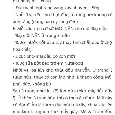
nát nhuyễn .... 600g
- Đậu xanh bột rang vàng xay nhuyễn ... 50g
- Nhồi 3 vị trên cho thật đều, ủ trong nơi không có
ánh sáng (dùng bao ny-long đen)
B. Mồi câu trên cơ sở MỒI NỀN cho mỗi 1kg mồi:
- 1kg mồi NỀN ủ trong 3 tuần
- 100cc nước cốt dâu tây (hay tinh chất dâu ở chợ
hóa chất)
- 2 cục pho-mai đầu bò còn mới
- 100g sữa bột béo trẻ em NutiFood
Nhồi vài ba lần cho thật đều nhuyễn. Ủ trong 3
tuần nữa, thấy có con Mẻ nhỏ là thành công. Mồi
phải dẻo, không bở.
Sau 3 tuần, nhồi lại (B) lần nữa (biết mà, đắt đấy
!). Ủ thêm 3 tuần nữa thì có thể câu đuộc. Mồi này
có đặc điểm là thơm dịu mùi trái cây, chua xộc lên
mũi làm ta nghẹn thở mấy giây, Mè & Trắm đều