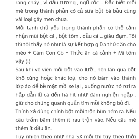
rang cháy , vị đậu tương , ngũ cốc ... Đặc biệt mồi
mè trong thành phần có cả sữa bột bà bầu cùng
vài loại gây men chua.
Mồi tanh chủ yếu trong thành phần có thể cảm
nhận mùi bột cá , bột tôm , dầu cá ... giàu đạm. Tôi
thì tôi thấy nó như là sự kết hợp giữa thức ăn chó
mèo + Cám Con Cò + Thức ăn cá cảnh + Mì tôm
vậy (!)
Sau khi vê viên mồi bột vào lưỡi, nên lăn qua bột
khô cùng hoặc khác loại cho nó bám vào thành
lớp áo để bề mặt mồi se lại , xuống nước nó rơi ra
hấp dẫn lũ cá đến hà hít như đám nghiện ngập ,
giữ cho chúng quanh quẩn tìm mồi không bỏ đi.
Thính xả dùng chính bột mồi trộn bùn ném ra. Nếu
câu trắm băm thêm ít rau trộn vào. Nếu câu mè
thêm ít dầu ăn.
Tuy nhiên theo như nhà SX mồi thì tùy theo thời