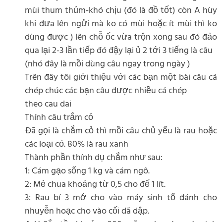
mùi thum thủm-khó chịu (đó là đồ tốt) còn A hùy
khi đưa lên ngửi mà ko có mùi hoặc ít mùi thì ko
dùng được ) lên chỗ ốc vừa trộn xong sau đó đảo
qua lại 2-3 lần tiếp đó đậy lại ủ 2 tới 3 tiếng là câu
(nhó đây là mồi dùng câu ngay trong ngày )
Trên đây tôi giới thiệu với các bạn một bài câu cá
chép chúc các bạn câu được nhiều cá chép
theo cau dai
Thính câu trắm cỏ
Đã gọi là chắm cỏ thì mồi câu chủ yếu là rau hoặc
các loại cỏ. 80% là rau xanh
Thành phần thính dụ chắm như sau:
1: Cám gạo sống 1 kg và cám ngô.
2: Mẻ chua khoảng từ 0,5 cho đế 1 lít.
3: Rau bí 3 mớ cho vào máy sinh tố đánh cho
nhuyễn hoạc cho vào cối dã dập.