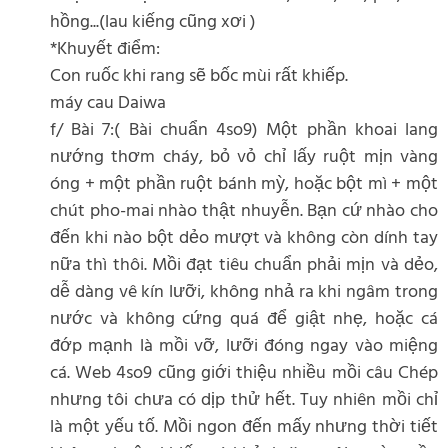
hồng...(lau kiếng cũng xơi )
*Khuyết điểm:
Con ruốc khi rang sẽ bốc mùi rất khiếp.
máy cau Daiwa
f/ Bài 7:( Bài chuẩn 4so9) Một phần khoai lang
nướng thơm cháy, bỏ vỏ chỉ lấy ruột mịn vàng
óng + một phần ruột bánh mỳ, hoặc bột mì + một
chút pho-mai nhào thật nhuyễn. Bạn cứ nhào cho
đến khi nào bột dẻo mượt và không còn dính tay
nữa thì thôi. Mồi đạt tiêu chuẩn phải mịn và dẻo,
dễ dàng vê kín lưỡi, không nhả ra khi ngâm trong
nước và không cứng quá để giật nhẹ, hoặc cá
đớp mạnh là mồi vỡ, lưỡi đóng ngay vào miệng
cá. Web 4so9 cũng giới thiệu nhiều mồi câu Chép
nhưng tôi chưa có dịp thử hết. Tuy nhiên mồi chỉ
là một yếu tố. Mồi ngon đến mấy nhưng thời tiết