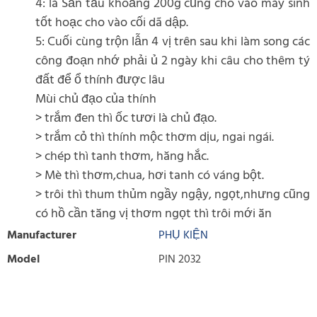
4: lá Sắn tầu khoảng 200g cũng cho vào máy sinh
tốt hoạc cho vào cối dã dập.
5: Cuối cùng trộn lẫn 4 vị trên sau khi làm song các
công đoạn nhớ phải ủ 2 ngày khi câu cho thêm tý
đất để ổ thính được lâu
Mùi chủ đạo của thính
> trắm đen thì ốc tươi là chủ đạo.
> trắm cỏ thì thính mộc thơm dịu, ngai ngái.
> chép thì tanh thơm, hăng hắc.
> Mè thì thơm,chua, hơi tanh có váng bột.
> trôi thì thum thủm ngầy ngậy, ngọt,nhưng cũng
có hồ cần tăng vị thơm ngọt thì trôi mới ăn
Manufacturer
PHỤ KIỆN
Model
PIN 2032
WRITE REVIEW