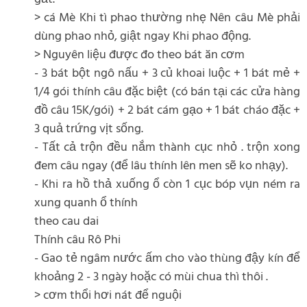
> cá Mè Khi tì phao thường nhẹ Nên câu Mè phải
dùng phao nhỏ, giật ngay Khi phao động.
> Nguyên liệu được đo theo bát ăn cơm
- 3 bát bột ngô nấu + 3 củ khoai luộc + 1 bát mẻ +
1/4 gói thính câu đặc biệt (có bán tại các cửa hàng
đồ câu 15K/gói) + 2 bát cám gạo + 1 bát cháo đặc +
3 quả trứng vịt sống.
- Tất cả trộn đều nắm thành cục nhỏ . trộn xong
đem câu ngay (để lâu thính lên men sẽ ko nhạy).
- Khi ra hồ thả xuống ổ còn 1 cục bóp vụn ném ra
xung quanh ổ thính
theo cau dai
Thính câu Rô Phi
- Gao tẻ ngâm nước ấm cho vào thùng đậy kín để
khoảng 2 - 3 ngày hoặc có mùi chua thì thôi .
> cơm thổi hơi nát để nguội