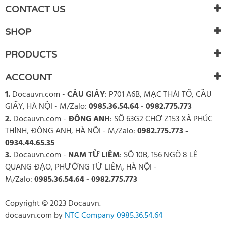
There are currently no product reviews. Be the first who write
CONTACT US
review
SHOP
PRODUCTS
ACCOUNT
1.
Docauvn.com
-
CẦU GIẤY
: P701 A6B, MẠC THÁI TỔ, CẦU
GIẤY, HÀ NỘI - M/Zalo:
0985.36.54.64 - 0982.775.773
2.
Docauvn.com
-
ĐÔNG ANH
: SỐ 63G2 CHỢ Z153 XÃ PHÚC
THỊNH, ĐÔNG ANH, HÀ NỘI - M/Zalo:
0982.775.773 -
0934.44.65.35
3.
Docauvn.com
-
NAM TỪ LIÊM
: SỐ 10B, 156 NGÕ 8 LÊ
QUANG ĐẠO, PHƯỜNG TỪ LIÊM, HÀ NỘI -
M/Zalo:
0985.36.54.64 - 0982.775.773
Copyright © 2023 Docauvn.
docauvn.com
by
NTC Company 0985.36.54.64