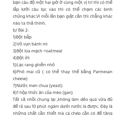
bạn câu độ một hai giờ ở cùng một vị trí thì có thể
lắp lưỡi câu lục vào thì có thể chạm các binh
chủng khác.Vì mỗi lần bạn giật cần thì chẳng khác
nào ta thả thính.
b/ Bài 2:
1)Bột bắp
2)Vỏ vụn bánh mì
3)Bột lúa mạch =oatmeal
4)Bột ớt
5)Lạc rang ghiền nhỏ
6)Phô mai cũ ( có thể thay thế bằng Parmesan
cheese)
7)Nước men chua (yeast)
8)1 hộp thức ăn của mèo (gan)
Tất cả nhồi chung lại ,không làm dẻo quá vừa đủ
để rã sau 10 phút ngâm dưới nước là được. Đây là
những chất cần thiết mà cá chép cần có để tăng