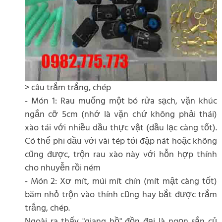
> câu trắm trắng, chép
- Món 1: Rau muống một bó rửa sạch, vặn khúc
ngắn cỡ 5cm (nhớ là vặn chứ không phải thái)
xào tái với nhiều dầu thực vật (dầu lạc càng tốt).
Có thể phi dầu với vài tép tỏi đập nát hoặc không
cũng được, trộn rau xào này với hỗn hợp thính
cho nhuyễn rồi ném
- Món 2: Xơ mít, múi mít chín (mít mật càng tốt)
băm nhỏ trộn vào thính cũng hay bắt được trắm
trắng, chép.
Ngoài ra thấy "giang hồ" đồn đại là ngọn sắn củ