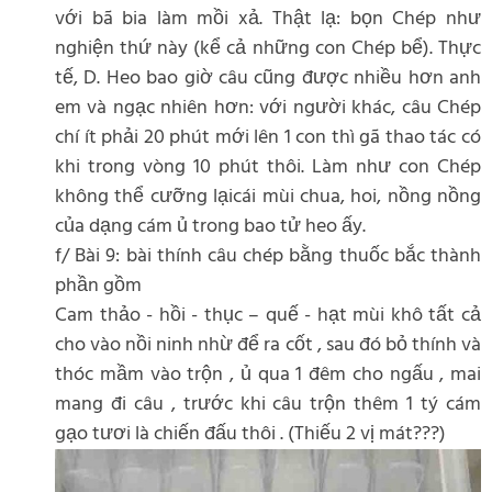
với bã bia làm mồi xả. Thật lạ: bọn Chép như
nghiện thứ này (kể cả những con Chép bể). Thực
tế, D. Heo bao giờ câu cũng được nhiều hơn anh
em và ngạc nhiên hơn: với người khác, câu Chép
chí ít phải 20 phút mới lên 1 con thì gã thao tác có
khi trong vòng 10 phút thôi. Làm như con Chép
không thể cưỡng lạicái mùi chua, hoi, nồng nồng
của dạng cám ủ trong bao tử heo ấy.
f/ Bài 9: bài thính câu chép bằng thuốc bắc thành
phần gồm
Cam thảo - hồi - thục – quế - hạt mùi khô tất cả
cho vào nồi ninh nhừ để ra cốt , sau đó bỏ thính và
thóc mầm vào trộn , ủ qua 1 đêm cho ngấu , mai
mang đi câu , trước khi câu trộn thêm 1 tý cám
gạo tươi là chiến đấu thôi . (Thiếu 2 vị mát???)