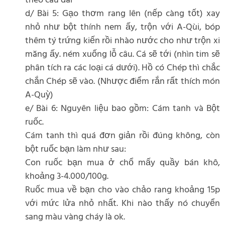
theo cau dai
d/ Bài 5: Gạo thơm rang lên (nếp càng tốt) xay
nhỏ như bột thính nem ấy, trộn với A-Qùi, bóp
thêm tý trứng kiến rồi nhào nước cho như trộn xi
măng ấy. ném xuống lỗ câu. Cá sẽ tới (nhìn tim sẽ
phân tích ra các loại cá dưới). Hồ có Chép thì chắc
chắn Chép sẽ vào. (Nhược điểm rắn rất thích món
A-Quỳ)
e/ Bài 6: Nguyên liệu bao gồm: Cám tanh và Bột
ruốc.
Cám tanh thì quá đơn giản rồi đúng không, còn
bột ruốc bạn làm như sau:
Con ruốc bạn mua ở chổ mấy quầy bán khô,
khoảng 3-4.000/100g.
Ruốc mua về bạn cho vào chảo rang khoảng 15p
với mức lửa nhỏ nhất. Khi nào thấy nó chuyển
sang màu vàng cháy là ok.