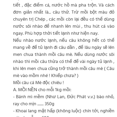
tiết , đặc điểm cá, nước hồ mà pha trộn. Và cách
đơn giản nhất là... câu thử. Trừ mồi bột màu đỏ
chuyên trị Chép , các mồi còn lại đều có thể dùng
nước sôi nhào để nhanh lên mùi , thu hút cá vào
ngay. Phù hợp thời tiết lạnh như hiện nay.
Nếu nhào nước lạnh, nếu câu không hết có thể
mang về để tủ lạnh đi câu dần , để lâu ngày sẽ lên
men chua thành mồi câu mè. Nếu dùng nước sôi
nhào thì mồi câu thừa có thể để vài ngày tủ lạnh ,
khi lên men chua cũng trở thành mồi câu mè ( Câu
mè vào mồm nhé ! Khiếp chưa? )
Mồi câu cá Mè độc chiêu !
A. MỒI NỀN cho mỗi 1kg mồi:
- Bánh mì mềm (Như Lan, Đức Phát v.v.) bào nhỏ,
ray cho mịn ........ 350g
- Khoai lang mật hấp (không luộc) chín tới, nghiền