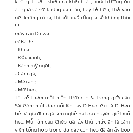
không thuận khiến cá khảnh ăn; môi trường ồn
ào quá cá sợ không dám ăn; hay tệ hơn, thả vào
nơi không có cá, thì kết quả cũng là số không thôi
!!!
máy cau Daiwa
e/ Bài 8:
- Khoai,
- Đậu xanh,
- Bánh mỳ ngọt,
- Cám gà,
- Mè rang,
- Mỡ heo,
Tôi kể thêm một hiện tượng nữa trong giới câu
Sài Gòn: một dạo nổi lên tay D Heo. Gọi là D. Heo
bởi vì gia đình gã làm nghề ba toa chuyên giết mổ
heo. Mỗi lần câu Chép, gã lấy thứ thức ăn là cám
viên tổng hợp trong dạ dày con heo đã ăn ấy bóp