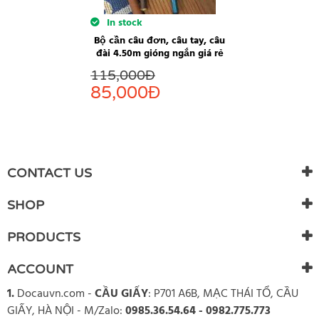
In stock
Bộ cần câu đơn, câu tay, câu
đài 4.50m gióng ngắn giá rẻ
115,000
Đ
85,000
Đ
CONTACT US
SHOP
PRODUCTS
ACCOUNT
1.
Docauvn.com
-
CẦU GIẤY
: P701 A6B, MẠC THÁI TỔ, CẦU
GIẤY, HÀ NỘI - M/Zalo:
0985.36.54.64 - 0982.775.773