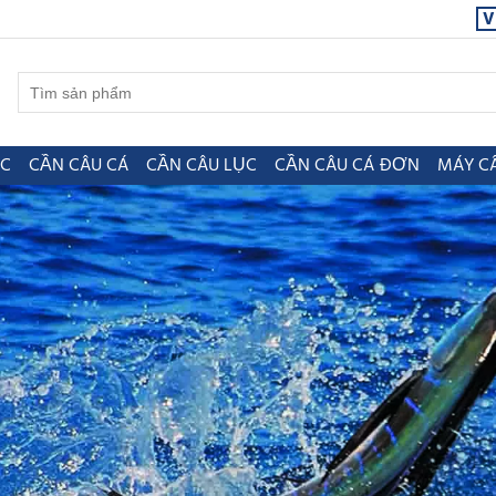
V
ỤC
CẦN CÂU CÁ
CẦN CÂU LỤC
CẦN CÂU CÁ ĐƠN
MÁY C