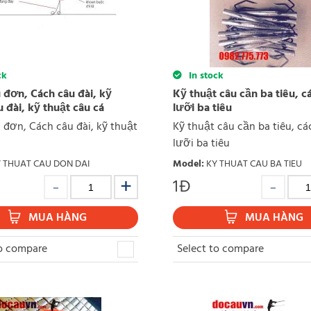
ck
In stock
 đơn, Cách câu đài, kỹ
Kỹ thuật câu cần ba tiêu, c
u đài, kỹ thuật câu cá
lưỡi ba tiêu
 đơn, Cách câu đài, kỹ thuật
Kỹ thuật câu cần ba tiêu, cá
lưỡi ba tiêu
 THUAT CAU DON DAI
Model
:
KY THUAT CAU BA TIEU
1
Đ
MUA HÀNG
MUA HÀNG
to compare
Select to compare