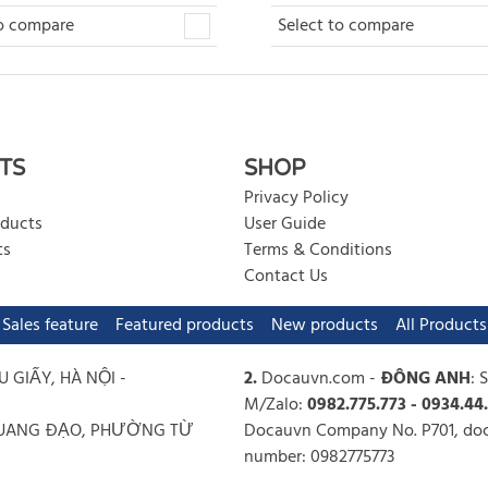
to compare
Select to compare
TS
SHOP
Privacy Policy
oducts
User Guide
ts
Terms & Conditions
Contact Us
Sales feature
Featured products
New products
All Products
U GIẤY, HÀ NỘI -
2.
Docauvn.com
-
ĐÔNG ANH
: 
M/Zalo:
0982.775.773 - 0934.44
Ê QUANG ĐẠO, PHƯỜNG TỪ
Docauvn Company No. P701, doca
number: 0982775773