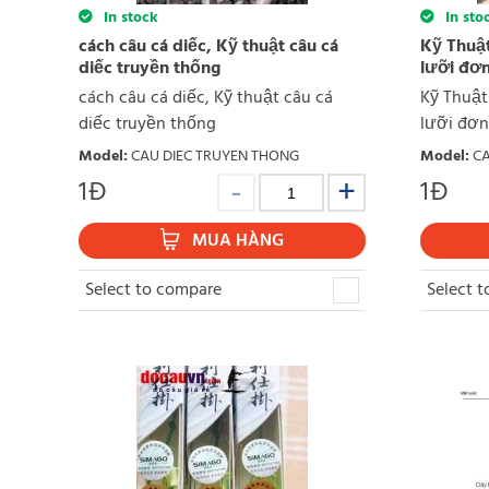
In stock
In sto
cách câu cá diếc, Kỹ thuật câu cá
Kỹ Thuật
diếc truyền thống
lưỡi đơn
cách câu cá diếc, Kỹ thuật câu cá
Kỹ Thuật
diếc truyền thống
lưỡi đơn,
Model
:
CAU DIEC TRUYEN THONG
Model
:
CA
1
Đ
1
Đ
MUA HÀNG
Select to compare
Select 