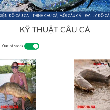
KIỆN ĐỒ CÂU CÁ
THÍNH CÂU CÁ, MỒI CÂU CÁ
ĐẠI LÝ ĐỒ CÂ
KỸ THUẬT CÂU CÁ
Out of stock
YES
NO