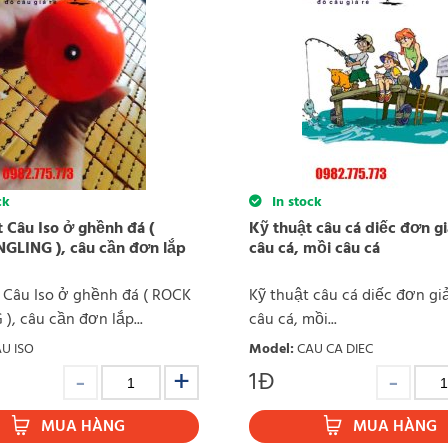
ck
In stock
 Câu Iso ở ghềnh đá (
Kỹ thuật câu cá diếc đơn g
GLING ), câu cần đơn lắp
câu cá, mồi câu cá
 Câu Iso ở ghềnh đá ( ROCK
Kỹ thuật câu cá diếc đơn gi
), câu cần đơn lắp...
câu cá, mồi...
U ISO
Model
:
CAU CA DIEC
1
Đ
MUA HÀNG
MUA HÀNG