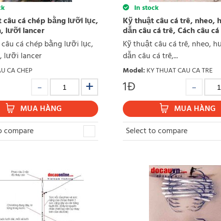
ck
In stock
 câu cá chép bằng lưỡi lục,
Kỹ thuật câu cá trê, nheo,
, lưỡi lancer
dẫn câu cá trê, Cách câu cá 
 câu cá chép bằng lưỡi lục,
Kỹ thuật câu cá trê, nheo, 
 lưỡi lancer
dẫn câu cá trê,...
U CA CHEP
Model
:
KY THUAT CAU CA TRE
1
Đ
MUA HÀNG
MUA HÀNG
to compare
Select to compare