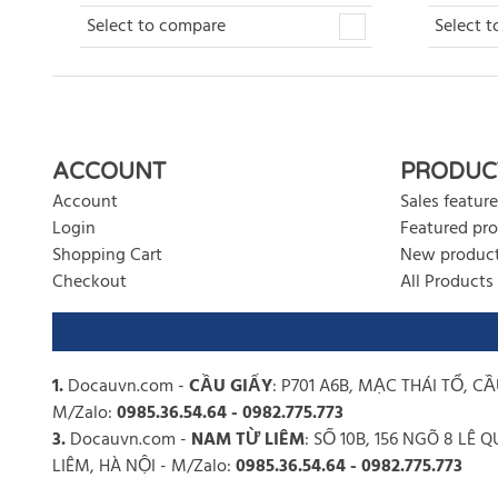
Select to compare
Select 
ACCOUNT
PRODUC
Account
Sales feature
Login
Featured pr
Shopping Cart
New produc
Checkout
All Products
1.
Docauvn.com
-
CẦU GIẤY
: P701 A6B, MẠC THÁI TỔ, CẦ
M/Zalo:
0985.36.54.64 - 0982.775.773
3.
Docauvn.com
-
NAM TỪ LIÊM
: SỐ 10B, 156 NGÕ 8 L
LIÊM, HÀ NỘI - M/Zalo:
0985.36.54.64 - 0982.775.773