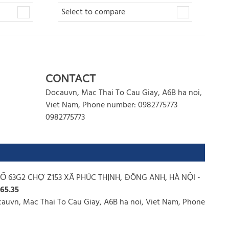
Select to compare
CONTACT
Docauvn
,
Mac Thai To
Cau Giay
,
A6B
ha noi
,
Viet Nam
,
Phone number: 0982775773
0982775773
SỐ 63G2 CHỢ Z153 XÃ PHÚC THỊNH, ĐÔNG ANH, HÀ NỘI -
.65.35
uvn, Mac Thai To Cau Giay, A6B ha noi, Viet Nam, Phone