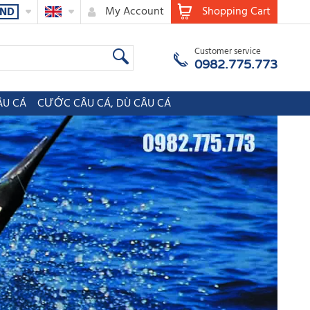
My Account
Shopping Cart
ND
Customer service
0982.775.773
ÂU CÁ
CƯỚC CÂU CÁ, DÙ CÂU CÁ