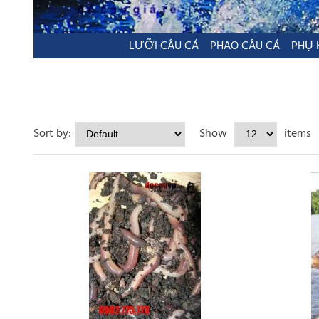
LƯỠI CÂU CÁ
PHAO CÂU CÁ
PHỤ 
Sort by:
Show
items