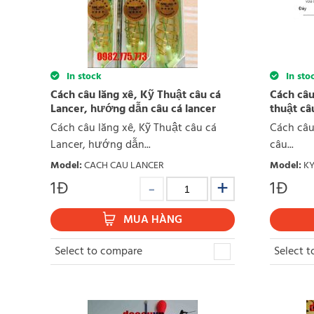
In stock
In sto
Cách câu lăng xê, Kỹ Thuật câu cá
Cách câu
Lancer, hướng dẫn câu cá lancer
thuật câ
Cách câu lăng xê, Kỹ Thuật câu cá
Cách câu
Lancer, hướng dẫn...
câu...
Model
:
CACH CAU LANCER
Model
:
KY
1
Đ
1
Đ
MUA HÀNG
Select to compare
Select 