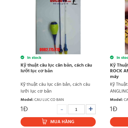
In stock
In sto
Kỹ thuật câu lục căn bản, cách câu
Kỹ Thuật
lưỡi lục cơ bản
ROCK AN
máy
Kỹ thuật câu lục căn bản, cách câu
Kỹ Thuật
lưỡi lục cơ bản
ANGLING 
Model
:
CAU LUC CO BAN
Model
:
CA
1
Đ
1
Đ
MUA HÀNG