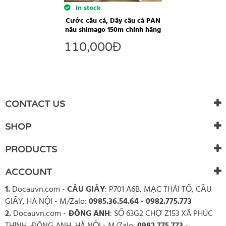
In stock
Cước câu cá, Dây câu cá PAN
nâu shimago 150m chính hãng
110,000
Đ
CONTACT US
SHOP
PRODUCTS
ACCOUNT
1.
Docauvn.com
-
CẦU GIẤY
: P701 A6B, MẠC THÁI TỔ, CẦU
GIẤY, HÀ NỘI - M/Zalo:
0985.36.54.64 - 0982.775.773
2.
Docauvn.com
-
ĐÔNG ANH
: SỐ 63G2 CHỢ Z153 XÃ PHÚC