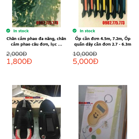
In stock
In stock
Chân cắm phao đa năng, chân
Ốp cần đơn 4.5m, 7.2m, Ốp
cắm phao câu đơn, lục …
quấn dây cần đơn 2.7 - 6.3m
2,000
Đ
10,000
Đ
1,800
Đ
5,000
Đ