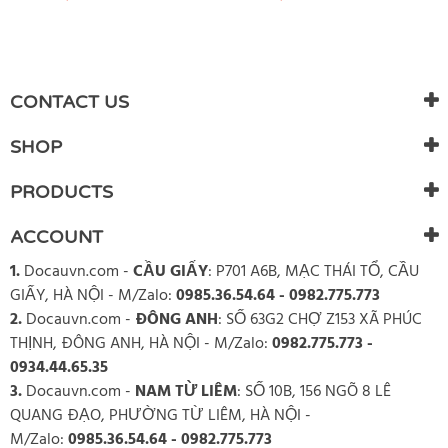
CONTACT US
SHOP
PRODUCTS
ACCOUNT
1.
Docauvn.com
-
CẦU GIẤY
: P701 A6B, MẠC THÁI TỔ, CẦU
GIẤY, HÀ NỘI - M/Zalo:
0985.36.54.64 - 0982.775.773
2.
Docauvn.com
-
ĐÔNG ANH
: SỐ 63G2 CHỢ Z153 XÃ PHÚC
THỊNH, ĐÔNG ANH, HÀ NỘI - M/Zalo:
0982.775.773 -
0934.44.65.35
3.
Docauvn.com
-
NAM TỪ LIÊM
: SỐ 10B, 156 NGÕ 8 LÊ
QUANG ĐẠO, PHƯỜNG TỪ LIÊM, HÀ NỘI -
M/Zalo:
0985.36.54.64 - 0982.775.773