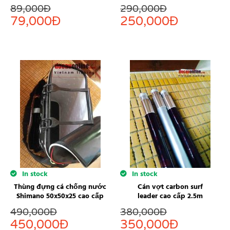
89,000
Đ
290,000
Đ
79,000
Đ
250,000
Đ
In stock
In stock
Thùng đựng cá chống nước
Cán vợt carbon surf
Shimano 50x50x25 cao cấp
leader cao cấp 2.5m
490,000
Đ
380,000
Đ
450,000
Đ
350,000
Đ