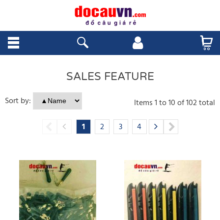
SALES FEATURE
Sort by:
Items
1
to
10
of
102
total
1
2
3
4
5
6
7
8