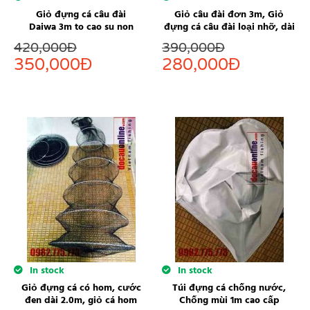
Giỏ đựng cá câu đài
Giỏ câu đài đơn 3m, Giỏ
Daiwa 3m to cao su non
đựng cá câu đài loại nhỡ, dài
420,000
Đ
390,000
Đ
350,000
Đ
280,000
Đ
In stock
In stock
Giỏ đựng cá có hom, cước
Túi đựng cá chống nước,
đen dài 2.0m, giỏ cá hom
Chống mùi 1m cao cấp