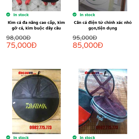
In stock
In stock
Kìm cá đa năng cao cấp, kìm
Cân cá điện tử chính xác nhỏ
gỡ cá, kìm buộc dây câu
gọn,tiện dụng
98,000
Đ
95,000
Đ
75,000
Đ
85,000
Đ
In stock
In stock