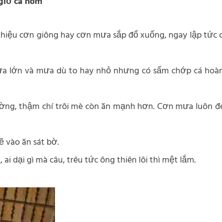
giỏ cá hom
o hiệu cơn giông hay cơn mưa sắp đổ xuống, ngay lập tức 
 mưa lớn và mưa dù to hay nhỏ nhưng có sấm chớp cá hoà
ng, thậm chí trôi mè còn ăn mạnh hơn. Cơn mưa luôn đem
ẽ vào ăn sát bờ.
 ai dại gì mà câu, trêu tức ông thiên lôi thì mệt lắm.