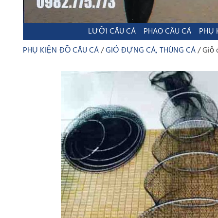
LƯỠI CÂU CÁ
PHAO CÂU CÁ
PHỤ 
PHỤ KIỆN ĐỒ CÂU CÁ
GIỎ ĐỰNG CÁ, THÙNG CÁ
Giỏ 