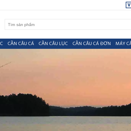
V
ỤC
CẦN CÂU CÁ
CẦN CÂU LỤC
CẦN CÂU CÁ ĐƠN
MÁY C