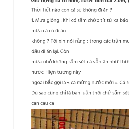
Giỏ đựng cá có hom, cước đen dài 2.0m, 
Thời tiết nào con cá sẽ không đi ăn ?
1. Mưa giông : Khi có sấm chớp tít từ xa bá
mưa cá có đi ăn
không ? Tôi xin nói rằng : trong các trận
đầu đi ăn lại. Còn
mưa nhỏ không sấm sét cá vẫn ăn như thườ
nước. Hiện tượng này
ngoài bắc gọi là « cá mừng nước mới ». Cá s
Dù sao cũng chỉ là bàn luận thôi chứ sấm sét,
can cau ca