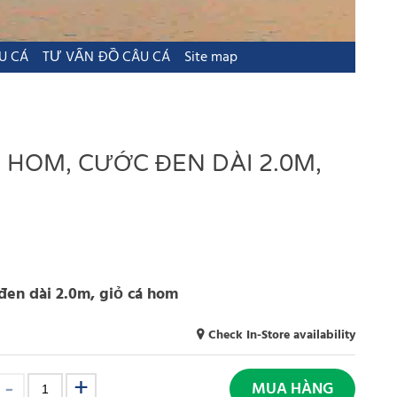
U CÁ
TƯ VẤN ĐỒ CÂU CÁ
Site map
 HOM, CƯỚC ĐEN DÀI 2.0M,
đen dài 2.0m, giỏ cá hom
Check In-Store availability
MUA HÀNG