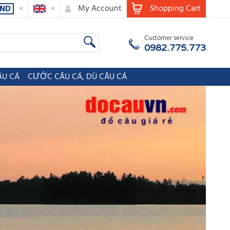
My Account
Shopping Cart
ND
Customer service
0982.775.773
ÂU CÁ
CƯỚC CÂU CÁ, DÙ CÂU CÁ