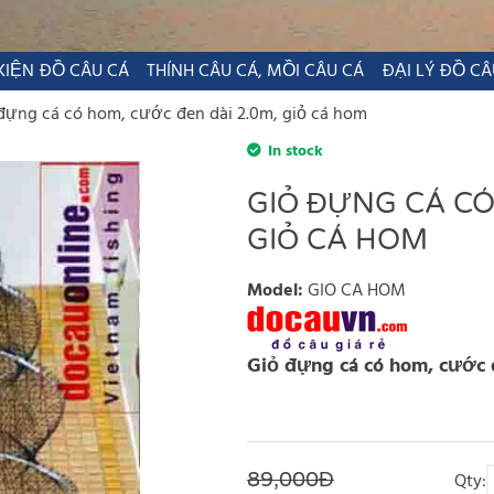
KIỆN ĐỒ CÂU CÁ
THÍNH CÂU CÁ, MỒI CÂU CÁ
ĐẠI LÝ ĐỒ CÂ
đựng cá có hom, cước đen dài 2.0m, giỏ cá hom
In stock
GIỎ ĐỰNG CÁ CÓ
GIỎ CÁ HOM
Model
:
GIO CA HOM
Giỏ đựng cá có hom, cước 
89,000Đ
Qty: