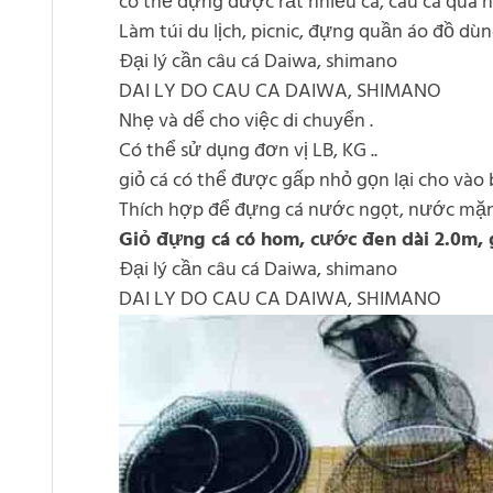
có thể đựng được rất nhiều cá, câu cá qua 
Làm túi du lịch, picnic, đựng quần áo đồ dù
Đại lý cần câu cá Daiwa, shimano
DAI LY DO CAU CA DAIWA, SHIMANO
Nhẹ và dể cho việc di chuyển .
Có thể sử dụng đơn vị LB, KG ..
giỏ cá có thể được gấp nhỏ gọn lại cho vào 
Thích hợp để đựng cá nước ngọt, nước mặn, 
Giỏ đựng cá có hom, cước đen dài 2.0m, 
Đại lý cần câu cá Daiwa, shimano
DAI LY DO CAU CA DAIWA, SHIMANO