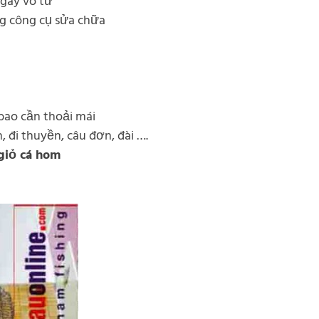
ngày vô tư
ng công cụ sửa chữa
bao cần thoải mái
đi thuyền, câu đơn, đài ….
giỏ cá hom