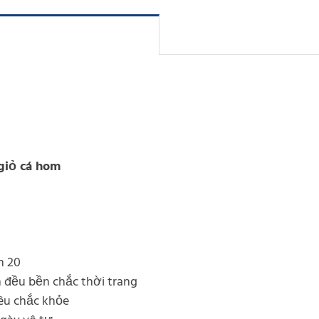
giỏ cá hom
m 20
n đều bền chắc thời trang
êu chắc khỏe