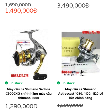
1,690,000
Đ
3,490,000
Đ
1,490,000
Đ
In stock
In stock
Máy câu cá Shimano Sedona
Máy câu cá Shimano
C5000XG chính hãng máy câu
Activecast 1080, 1100, 1120 Lô
shimano 5000
lớn chính hãng
1,590,000
Đ
1,290,000
Đ