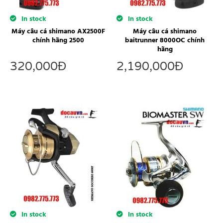
In stock
In stock
Máy câu cá shimano AX2500F
Máy câu cá shimano
chính hãng 2500
baitrunner 8000OC chính
hãng
320,000
Đ
2,190,000
Đ
In stock
In stock