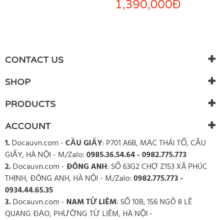
1,390,000
Đ
CONTACT US
SHOP
PRODUCTS
ACCOUNT
1.
Docauvn.com
-
CẦU GIẤY
: P701 A6B, MẠC THÁI TỔ, CẦU
GIẤY, HÀ NỘI - M/Zalo:
0985.36.54.64 - 0982.775.773
2.
Docauvn.com
-
ĐÔNG ANH
: SỐ 63G2 CHỢ Z153 XÃ PHÚC
THỊNH, ĐÔNG ANH, HÀ NỘI - M/Zalo:
0982.775.773 -
0934.44.65.35
3.
Docauvn.com
-
NAM TỪ LIÊM
: SỐ 10B, 156 NGÕ 8 LÊ
QUANG ĐẠO, PHƯỜNG TỪ LIÊM, HÀ NỘI -