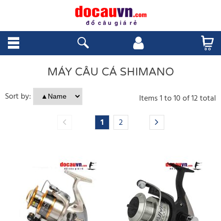
MÁY CÂU CÁ SHIMANO
Sort by:
Items
1
to
10
of
12
total
1
2