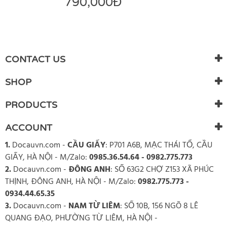
790,000
Đ
CONTACT US
SHOP
PRODUCTS
ACCOUNT
1.
Docauvn.com
-
CẦU GIẤY
: P701 A6B, MẠC THÁI TỔ, CẦU
GIẤY, HÀ NỘI - M/Zalo:
0985.36.54.64 - 0982.775.773
2.
Docauvn.com
-
ĐÔNG ANH
: SỐ 63G2 CHỢ Z153 XÃ PHÚC
THỊNH, ĐÔNG ANH, HÀ NỘI - M/Zalo:
0982.775.773 -
0934.44.65.35
3.
Docauvn.com
-
NAM TỪ LIÊM
: SỐ 10B, 156 NGÕ 8 LÊ
QUANG ĐẠO, PHƯỜNG TỪ LIÊM, HÀ NỘI -