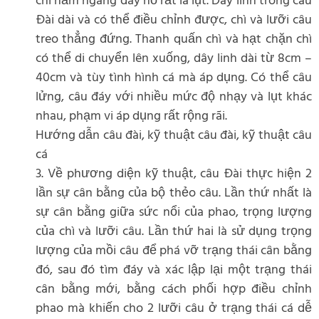
chì nằm ngang đáy hồ rất là lụt. Dây linh trong câu
Đài dài và có thể điều chỉnh được, chì và lưỡi câu
treo thẳng đứng. Thanh quấn chì và hạt chặn chì
có thể di chuyển lên xuống, dây linh dài từ 8cm –
40cm và tùy tình hình cá mà áp dụng. Có thể câu
lửng, câu đáy với nhiều mức độ nhạy và lụt khác
nhau, phạm vi áp dụng rất rộng rãi.
Hướng dẫn câu đài, kỹ thuật câu đài, kỹ thuật câu
cá
3. Về phương diện kỹ thuật, câu Đài thực hiện 2
lần sự cân bằng của bộ thẻo câu. Lần thứ nhất là
sự cân bằng giữa sức nổi của phao, trọng lượng
của chì và lưỡi câu. Lần thứ hai là sử dụng trọng
lượng của mồi câu để phá vỡ trạng thái cân bằng
đó, sau đó tìm đáy và xác lập lại một trạng thái
cân bằng mới, bằng cách phối hợp điều chỉnh
phao mà khiến cho 2 lưỡi câu ở trạng thái cá dễ