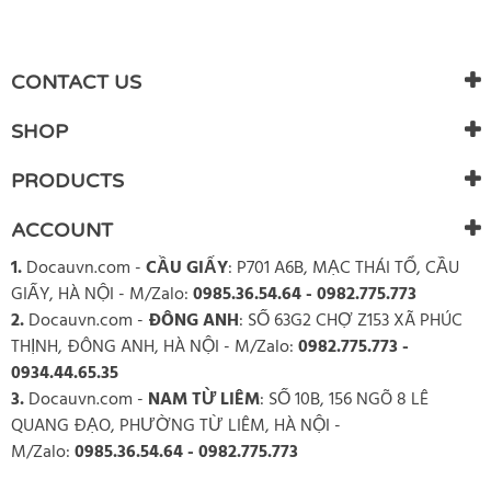
WRITE REVIEW
There are currently no product reviews. Be the first who write
CONTACT US
review
SHOP
PRODUCTS
ACCOUNT
1.
Docauvn.com
-
CẦU GIẤY
: P701 A6B, MẠC THÁI TỔ, CẦU
GIẤY, HÀ NỘI - M/Zalo:
0985.36.54.64 - 0982.775.773
2.
Docauvn.com
-
ĐÔNG ANH
: SỐ 63G2 CHỢ Z153 XÃ PHÚC
THỊNH, ĐÔNG ANH, HÀ NỘI - M/Zalo:
0982.775.773 -
0934.44.65.35
3.
Docauvn.com
-
NAM TỪ LIÊM
: SỐ 10B, 156 NGÕ 8 LÊ
QUANG ĐẠO, PHƯỜNG TỪ LIÊM, HÀ NỘI -
M/Zalo:
0985.36.54.64 - 0982.775.773