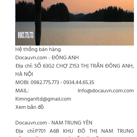
Hệ thống bán hàng
Docauvn.com - ĐÔNG ANH
Địa chỉ: SỐ 63G2 CHỢ Z153 THỊ TRẤN ĐÔNG ANH,
HÀ NỘI
MOBI: 0982.775.773 - 0934.44.65.35
MAIL: Info@docauvn.com.com
Kimnganltd@gmail.com
Xem bản đồ
Docauvn.com - NAM TRUNG YÊN
Địa chỉ:P701 A6B KHU ĐÔ THỊ NAM TRUNG