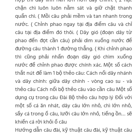
hợp thì dây linh nên lớn hơn dây chính. ( 2 hạt
chặn chì luôn luôn nằm sát và giữ chặt thanh
quấn chì. ( Mồi câu phải mềm và tan nhanh trong
nước. ( Chỉnh phao ngay tại địa điểm câu và chỉ
câu tại địa điểm đó thôi. ( Dây gió (đoạn dây từ
phao đến đọt cần câu) phải dìm xuống nước để
đường câu thành 1 đường thẳng. ( Khi chỉnh phao
thì cũng phải nhấn đoạn dây gió chìm xuống
nước để chỉnh phao được chính xác. Một số cách
thắt nút để làm 1 bộ thẻo câu: Cách nối dây nhánh
và dây chính: giữa dây chính - vòng cao su - và
thẻo câu Cách nối bộ thẻo câu vào cần câu Một số
dụng cụ trong câu Đài Bộ thẻo câu hợp lý Đối với
một số cá ăn nhát, dây câu lớn nhỏ, chì lớn nhỏ,
sẩy cá trong ổ câu, lưỡi câu lớn nhỏ, tiếng ồn… sẽ
khiến cá rời khỏi ổ câu
Hướng dẫn câu đài, kỹ thuật câu đài, kỹ thuật câu