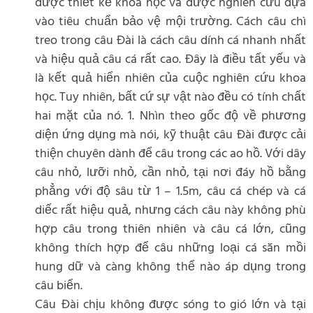
được thiết kế khoa học và được nghiên cứu dựa
vào tiêu chuẩn bảo vệ mội trường. Cách câu chì
treo trong câu Đài là cách câu dính cá nhanh nhất
và hiệu quả câu cá rất cao. Đây là điều tất yếu và
là kết quả hiển nhiên của cuộc nghiên cứu khoa
học. Tuy nhiên, bất cứ sự vật nào đều có tính chất
hai mặt của nó. 1. Nhìn theo gốc độ về phương
diện ứng dụng mà nói, kỹ thuật câu Đài được cải
thiện chuyên dành để câu trong các ao hồ. Với dây
câu nhỏ, lưỡi nhỏ, cần nhỏ, tại nơi đáy hồ bằng
phẳng với độ sâu từ 1 – 1.5m, câu cá chép và cá
diếc rất hiệu quả, nhưng cách câu này không phù
hợp câu trong thiên nhiên và câu cá lớn, cũng
không thích hợp để câu những loại cá săn mồi
hung dữ và càng không thể nào áp dụng trong
câu biển.
Câu Đài chịu không được sóng to gió lớn và tại