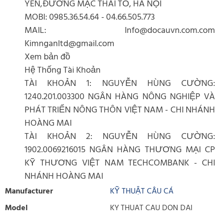
YÊN,ĐƯỜNG MẠC THÁI TỔ, HÀ NỘI
MOBI: 0985.36.54.64 - 04.66.505.773
MAIL: Info@docauvn.com.com
Kimnganltd@gmail.com
Xem bản đồ
Hệ Thống Tài Khoản
TÀI KHOẢN 1: NGUYỄN HÙNG CƯỜNG:
1240.201.003300 NGÂN HÀNG NÔNG NGHIỆP VÀ
PHÁT TRIỂN NÔNG THÔN VIỆT NAM - CHI NHÁNH
HOÀNG MAI
TÀI KHOẢN 2: NGUYỄN HÙNG CƯỜNG:
1902.0069216015 NGÂN HÀNG THƯƠNG MẠI CP
KỸ THƯƠNG VIỆT NAM TECHCOMBANK - CHI
NHÁNH HOÀNG MAI
Manufacturer
KỸ THUẬT CÂU CÁ
Model
KY THUAT CAU DON DAI