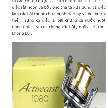
ta câu có thể được 2 – 3 kg một buổi câu . Thịt cá
diếc rất ngon và bổ , ông cha ta xưa dùng cá diếc
làm các bài thuốc chữa bệnh rất hay và bồi bổ cơ
thể . Trứng cá diếc là loại chứng cá nước ngọt
ngon nhất , vị của chúng rất bùi , ngậy , thơm ,
không bứ .