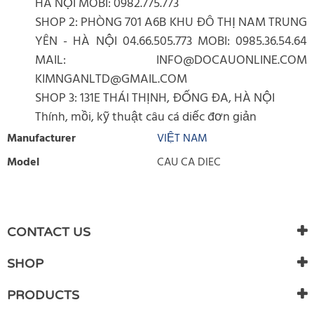
HÀ NỘI MOBI: 0982.775.773
SHOP 2: PHÒNG 701 A6B KHU ĐÔ THỊ NAM TRUNG
YÊN - HÀ NỘI 04.66.505.773 MOBI: 0985.36.54.64
MAIL: INFO@DOCAUONLINE.COM
KIMNGANLTD@GMAIL.COM
SHOP 3: 131E THÁI THỊNH, ĐỐNG ĐA, HÀ NỘI
Thính, mồi, kỹ thuật câu cá diếc đơn giản
Manufacturer
VIỆT NAM
Model
CAU CA DIEC
WRITE REVIEW
There are currently no product reviews. Be the first who write
CONTACT US
review
SHOP
PRODUCTS