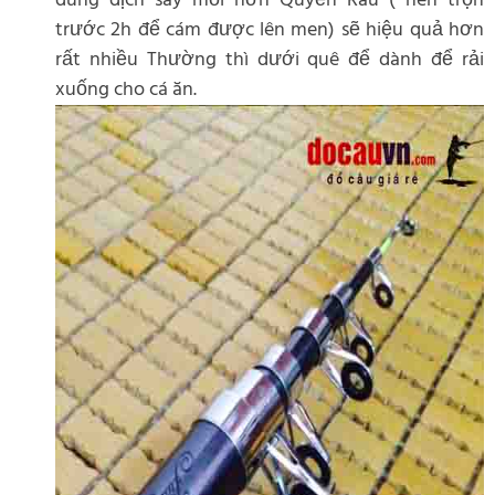
dung dịch say mồi hơn Quyền Râu ( nên trộn
trước 2h để cám được lên men) sẽ hiệu quả hơn
rất nhiều Thường thì dưới quê để dành để rải
xuống cho cá ăn.