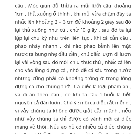
câu . Móc giun đỏ thừa ra mũi lưỡi câu khoảng
1cm , thả xuống ổ thính , khi mồi vừa chạm đáy ta
nhấc lên khoảng 2 – 3 cm để khoảng 2 giây sau đó
lại thả xuông như cũ , chờ 10 giây , sau đó ta lại
lặp lại chu kỳ như trên liên tục . Khi cá cắn câu ,
phao nháy nhanh , khi nào phao bềnh lên mặt
nước ta bung nhẹ đầu cần , chú diếc lượn đi lượn
lại vài vòng sau đó mới chịu thúc thủ , nhấc cá lên
cho vào lồng đựng cá , nhớ để cá sâu trong nước
nhưng cũng phải có khoảng trống ở trong lồng
đựng cá cho chúng thở . Cá diếc là loại phàm ăn ,
và đi ăn theo đàn , có khi ta câu 1 buổi là hết
nguyên cả đàn luôn . Chú ý : môi cá diếc rất mỏng ,
vì vậy chúng ta không được giật cần mạnh , nếu
như vậy chúng ta chỉ được có vành môi cá diếc
mang về thôi . Nếu ao hồ có nhiều cả diếc ,chúng