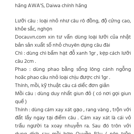
hãng AWA'S, Daiwa chính hãng
Lưỡi câu : loại nhỏ như câu rô đồng, độ cứng cao,
khỏe sắc, nghọn
Docauvn.com xin tư vấn dùng loại lưỡi của nhật
bản sản xuất số nhỏ chuyên dụng câu đài
Chì : dùng chì bấm hạt đỗ xanh 1gr , kẹp cách lưỡi
câu 2cm .
Phao : dùng phao bằng sống lông cánh ngỗng
hoăc phao câu nhỏ loại chịu được chì 1gr .
Thính, mồi, kỹ thuật câu cá diếc đơn giản
Mồi câu : dùng duy nhất giun đỏ ( có nơi gọi giun
quế )
Thính : dùng cám xay xát gạo , rang vàng , trộn với
đất lấy ngay tại điểm câu . Cám xay xát là cái vỏ
trấu người ta xoay nhuyễn ra. Sau đó trôn với