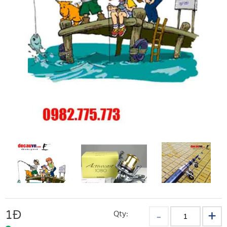
1
Đ
Qty: