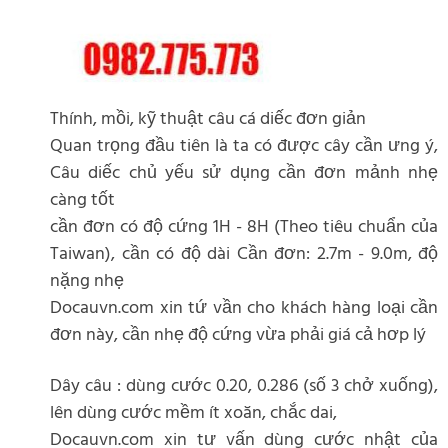
Thính, mồi, kỹ thuật câu cá diếc đơn giản
Quan trọng đầu tiên là ta có được cây cần ưng ý,
Câu diếc chủ yếu sử dụng cần đơn mảnh nhẹ
càng tốt
cần đơn có độ cứng 1H - 8H (Theo tiêu chuẩn của
Taiwan), cần có độ dài Cần đơn: 2.7m - 9.0m, độ
nặng nhẹ
Docauvn.com xin tứ vần cho khách hàng loại cần
đơn này, cần nhẹ độ cứng vừa phải giá cả hơp lý
Dây câu : dùng cước 0.20, 0.286 (số 3 chở xuống),
lên dùng cước mềm ít xoăn, chắc dai,
Docauvn.com xin tư vấn dùng cước nhật của