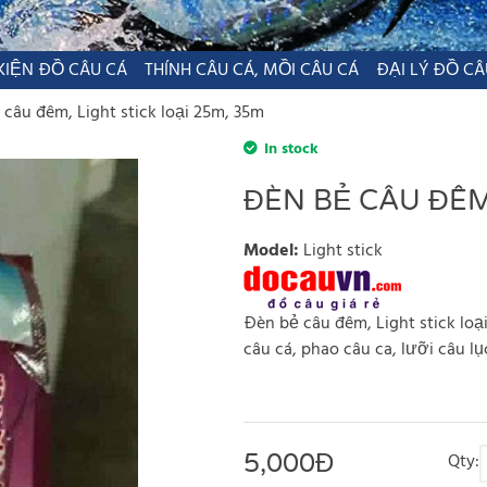
KIỆN ĐỒ CÂU CÁ
THÍNH CÂU CÁ, MỒI CÂU CÁ
ĐẠI LÝ ĐỒ CÂ
câu đêm, Light stick loại 25m, 35m
In stock
ĐÈN BẺ CÂU ĐÊM,
Model
:
Light stick
Đèn bẻ câu đêm, Light stick loạ
câu cá, phao câu ca, lưỡi câu lụ
5,000
Đ
Qty: