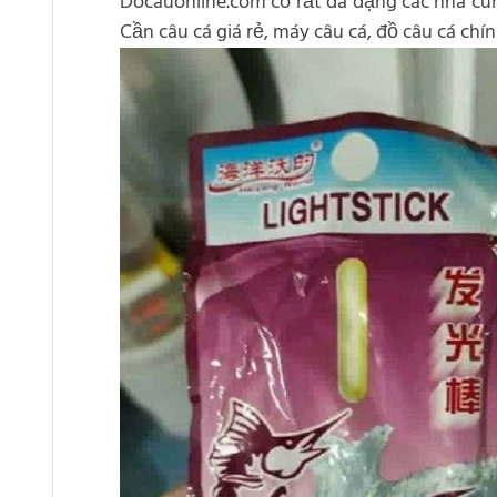
Docauonline.com có rất đa dạng các nhà cun
Cần câu cá giá rẻ, máy câu cá, đồ câu cá ch