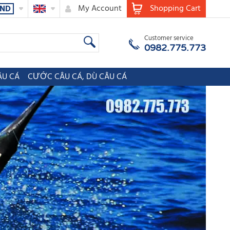
My Account
Shopping Cart
ND
Customer service
0982.775.773
ÂU CÁ
CƯỚC CÂU CÁ, DÙ CÂU CÁ