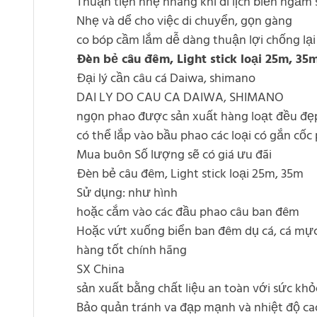
Thuận tiện nhẹ nhàng khi đi lịch biển ngắm
Nhẹ và dể cho việc di chuyển, gọn gàng
co bóp cầm lắm dễ dàng thuận lợi chống lại 
Đèn bẻ câu đêm, Light stick loại 25m, 35
Đại lý cần câu cá Daiwa, shimano
DAI LY DO CAU CA DAIWA, SHIMANO
ngọn phao được sản xuất hàng loạt đều đẹ
có thể lắp vào bầu phao các loại có gắn cốc
Mua buôn Số lượng sẽ có giá ưu đãi
Đèn bẻ câu đêm, Light stick loại 25m, 35m
Sử dụng: như hình
hoặc cắm vào các đầu phao câu ban đêm
Hoặc vứt xuống biển ban đêm dụ cá, cá mực
hàng tốt chính hãng
SX China
sản xuất bằng chất liệu an toàn với sức khỏ
Bảo quản tránh va đạp mạnh và nhiệt độ ca