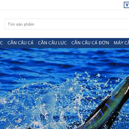
V
ỤC
CẦN CÂU CÁ
CẦN CÂU LỤC
CẦN CÂU CÁ ĐƠN
MÁY C