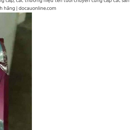
g cấp, các thương hiệu tên tuổi chuyên cung cấp các sản p
ính hãng | docauonline.com