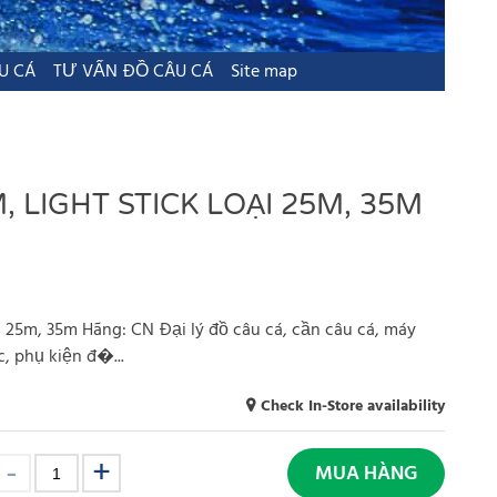
U CÁ
TƯ VẤN ĐỒ CÂU CÁ
Site map
 LIGHT STICK LOẠI 25M, 35M
i 25m, 35m Hãng: CN Đại lý đồ câu cá, cần câu cá, máy
c, phụ kiện đ�...
Check In-Store availability
MUA HÀNG