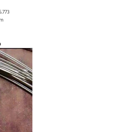
5.773
om
m