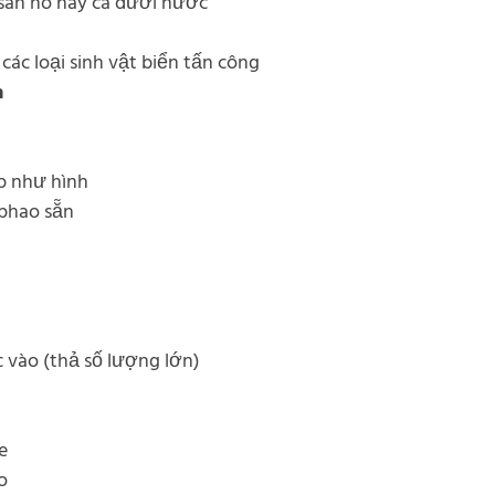
 san hô hay cá dưới nước
các loại sinh vật biển tấn công
m
p như hình
 phao sẵn
 vào (thả số lượng lớn)
e
o