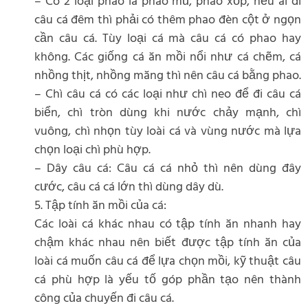
– Có 2 loại phao là phao mủ, phao xốp, nếu ai đi
câu cá đêm thì phải có thêm phao đèn cột ở ngọn
cần câu cá. Tùy loại cá mà câu cá có phao hay
không. Các giống cá ăn mồi nổi như cá chẽm, cá
nhồng thịt, nhồng măng thì nên câu cá bằng phao.
– Chì câu cá có các loại như chì neo để đi câu cá
biển, chì tròn dùng khi nước chảy mạnh, chì
vuông, chì nhọn tùy loài cá và vùng nước mà lựa
chọn loại chì phù hợp.
– Dây câu cá: Câu cá cá nhỏ thì nên dùng đây
cước, câu cá cá lớn thì dùng dây dù.
5. Tập tính ăn mồi của cá:
Các loài cá khác nhau có tập tính ăn nhanh hay
chậm khác nhau nên biết được tập tính ăn của
loài cá muốn câu cá để lựa chọn mồi, kỹ thuật câu
cá phù hợp là yếu tố góp phần tạo nên thành
công của chuyến đi câu cá.