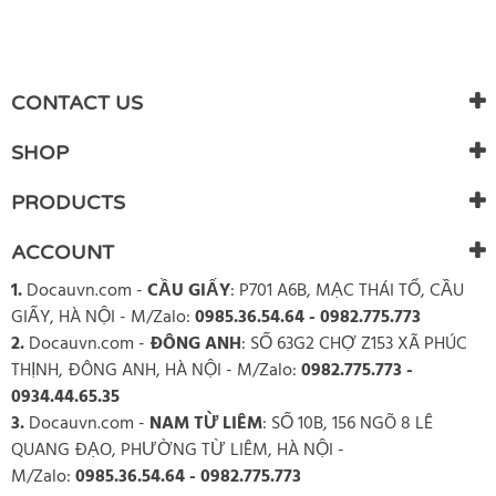
WRITE REVIEW
There are currently no product reviews. Be the first who write
CONTACT US
review
SHOP
PRODUCTS
ACCOUNT
1.
Docauvn.com
-
CẦU GIẤY
: P701 A6B, MẠC THÁI TỔ, CẦU
GIẤY, HÀ NỘI - M/Zalo:
0985.36.54.64 - 0982.775.773
2.
Docauvn.com
-
ĐÔNG ANH
: SỐ 63G2 CHỢ Z153 XÃ PHÚC
THỊNH, ĐÔNG ANH, HÀ NỘI - M/Zalo:
0982.775.773 -
0934.44.65.35
3.
Docauvn.com
-
NAM TỪ LIÊM
: SỐ 10B, 156 NGÕ 8 LÊ
QUANG ĐẠO, PHƯỜNG TỪ LIÊM, HÀ NỘI -
M/Zalo:
0985.36.54.64 - 0982.775.773