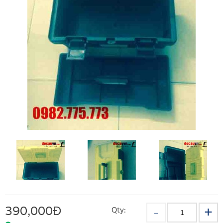
390,000
Đ
Qty: