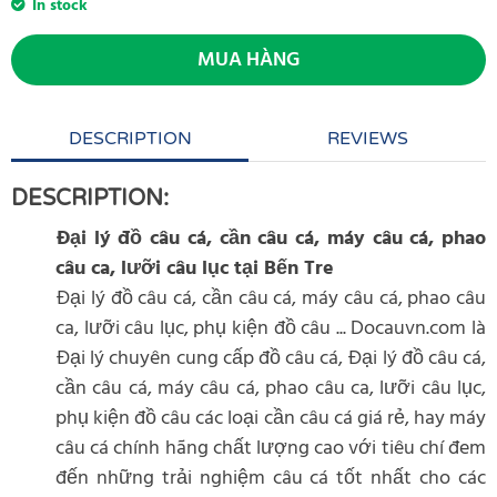
In stock
MUA HÀNG
DESCRIPTION
REVIEWS
DESCRIPTION:
Đại lý đồ câu cá, cần câu cá, máy câu cá, phao
câu ca, lưỡi câu lục tại Bến Tre
Đại lý đồ câu cá, cần câu cá, máy câu cá, phao câu
ca, lưỡi câu lục, phụ kiện đồ câu ... Docauvn.com là
Đại lý chuyên cung cấp đồ câu cá, Đại lý đồ câu cá,
cần câu cá, máy câu cá, phao câu ca, lưỡi câu lục,
phụ kiện đồ câu các loại cần câu cá giá rẻ, hay máy
câu cá chính hãng chất lượng cao với tiêu chí đem
đến những trải nghiệm câu cá tốt nhất cho các