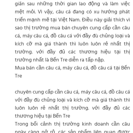
giãn sau những thời gian lao động và làm việc
mệt mỏi. Vì vậy, câu cá đang có xu hướng phát
triển mạnh mẽ tại Việt Nam. Điều này giải thích vì
sao thị trường mua bán chuyên cung cấp cần câu
cá, máy câu cá, đồ câu cá với đầy đù chủng loại và
kích cỡ mà giá thành thì luôn luôn rẻ nhất thị
trường. với đầy đủ các thương hiệu tại thị
trường nhất là Bến Tre diễn ra tấp nập.
Mua bán cần câu cá, máy câu cá, đồ câu cá tại Bến
Tre
chuyên cung cấp cần câu cá, máy câu cá, đồ câu cá
với đầy đù chủng loại và kích cỡ mà giá thành thì
luôn luôn rẻ nhất thị trường. với đầy đủ các
thương hiệu tại Bến Tre
Trong bối cảnh thị trường kinh doanh cần câu
ngày càng nở rộ, các sản phẩm liên quan được