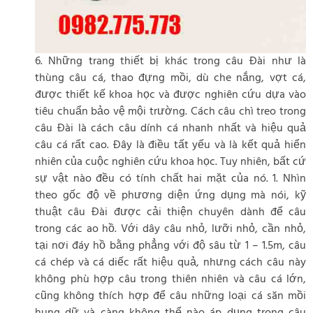
6. Những trang thiết bị khác trong câu Đài như là
thùng câu cá, thao đựng mồi, dù che nắng, vợt cá,
được thiết kế khoa học và được nghiên cứu dựa vào
tiêu chuẩn bảo vệ mội trường. Cách câu chì treo trong
câu Đài là cách câu dính cá nhanh nhất và hiệu quả
câu cá rất cao. Đây là điều tất yếu và là kết quả hiển
nhiên của cuộc nghiên cứu khoa học. Tuy nhiên, bất cứ
sự vật nào đều có tính chất hai mặt của nó. 1. Nhìn
theo gốc độ về phương diện ứng dụng mà nói, kỹ
thuật câu Đài được cải thiện chuyên dành để câu
trong các ao hồ. Với dây câu nhỏ, lưỡi nhỏ, cần nhỏ,
tại nơi đáy hồ bằng phẳng với độ sâu từ 1 – 1.5m, câu
cá chép và cá diếc rất hiệu quả, nhưng cách câu này
không phù hợp câu trong thiên nhiên và câu cá lớn,
cũng không thích hợp để câu những loại cá săn mồi
hung dữ và càng không thể nào áp dụng trong câu