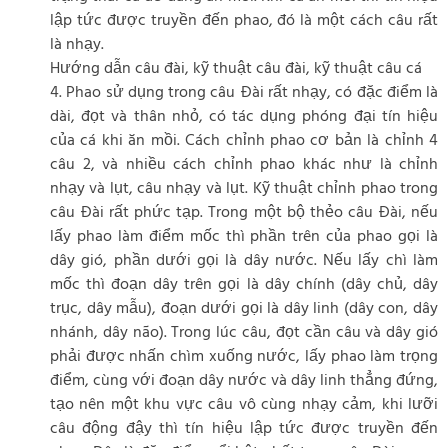
lập tức được truyền đến phao, đó là một cách câu rất
là nhạy.
Hướng dẫn câu đài, kỹ thuật câu đài, kỹ thuật câu cá
4. Phao sử dụng trong câu Đài rất nhạy, có đặc điểm là
dài, đọt và thân nhỏ, có tác dụng phóng đại tín hiệu
của cá khi ăn mồi. Cách chỉnh phao cơ bản là chỉnh 4
câu 2, và nhiều cách chỉnh phao khác như là chỉnh
nhạy và lụt, câu nhạy và lụt. Kỹ thuật chỉnh phao trong
câu Đài rất phức tạp. Trong một bộ thẻo câu Đài, nếu
lấy phao làm điểm mốc thì phần trên của phao gọi là
dây gió, phần dưới gọi là dây nước. Nếu lấy chì làm
mốc thì đoạn dây trên gọi là dây chính (dây chủ, dây
trục, dây mẫu), đoạn dưới gọi là dây linh (dây con, dây
nhánh, dây não). Trong lúc câu, đọt cần câu và dây gió
phải được nhấn chìm xuống nước, lấy phao làm trọng
điểm, cùng với đoạn dây nước và dây linh thẳng đứng,
tạo nên một khu vực câu vô cùng nhạy cảm, khi lưỡi
câu động đậy thì tín hiệu lập tức được truyền đến