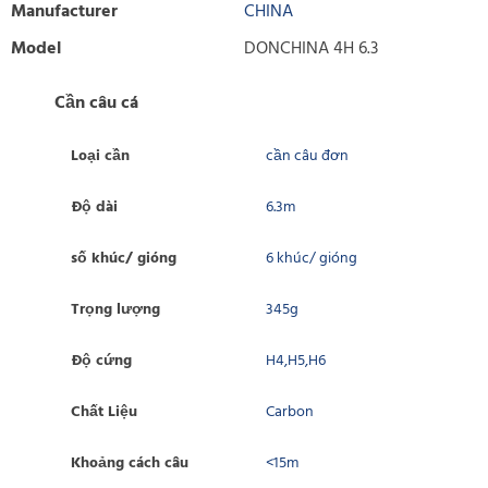
Manufacturer
CHINA
Model
DONCHINA 4H 6.3
Cần câu cá
Loại cần
cần câu đơn
Độ dài
6.3m
số khúc/ gióng
6 khúc/ gióng
Trọng lượng
345g
Độ cứng
H4,H5,H6
Chất Liệu
Carbon
Khoảng cách câu
<15m