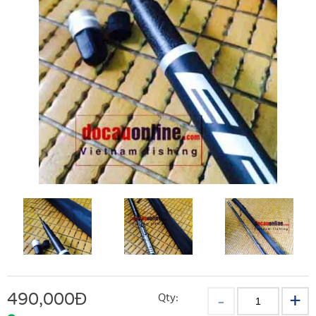
490,000
Đ
Qty: