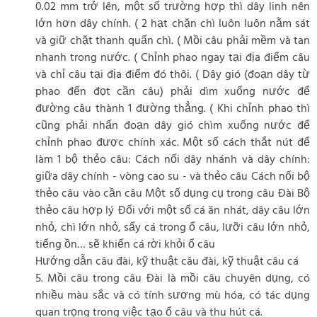
0.02 mm trở lên, một số trường hợp thì dây linh nên
lớn hơn dây chính. ( 2 hạt chặn chì luôn luôn nằm sát
và giữ chặt thanh quấn chì. ( Mồi câu phải mềm và tan
nhanh trong nước. ( Chỉnh phao ngay tại địa điểm câu
và chỉ câu tại địa điểm đó thôi. ( Dây gió (đoạn dây từ
phao đến đọt cần câu) phải dìm xuống nước để
đường câu thành 1 đường thẳng. ( Khi chỉnh phao thì
cũng phải nhấn đoạn dây gió chìm xuống nước để
chỉnh phao được chính xác. Một số cách thắt nút để
làm 1 bộ thẻo câu: Cách nối dây nhánh và dây chính:
giữa dây chính - vòng cao su - và thẻo câu Cách nối bộ
thẻo câu vào cần câu Một số dụng cụ trong câu Đài Bộ
thẻo câu hợp lý Đối với một số cá ăn nhát, dây câu lớn
nhỏ, chì lớn nhỏ, sẩy cá trong ổ câu, lưỡi câu lớn nhỏ,
tiếng ồn… sẽ khiến cá rời khỏi ổ câu
Hướng dẫn câu đài, kỹ thuật câu đài, kỹ thuật câu cá
5. Mồi câu trong câu Đài là mồi câu chuyên dụng, có
nhiều màu sắc và có tính sương mù hóa, có tác dụng
quan trọng trong việc tạo ổ câu và thu hút cá.