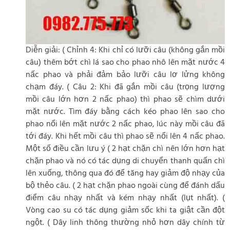
Diễn giải: ( Chỉnh 4: Khi chỉ có lưỡi câu (không gắn mồi
câu) thêm bớt chì lá sao cho phao nhô lên mặt nước 4
nấc phao và phải đảm bảo lưỡi câu lơ lửng không
chạm đáy. ( Câu 2: Khi đã gắn mồi câu (trọng lượng
mồi câu lớn hơn 2 nấc phao) thì phao sẽ chìm dưới
mặt nước. Tìm đáy bằng cách kéo phao lên sao cho
phao nổi lên mặt nước 2 nấc phao, lúc này mồi câu đã
tới đáy. Khi hết mồi câu thì phao sẽ nổi lên 4 nấc phao.
Một số điều cần lưu ý ( 2 hạt chặn chì nên lớn hơn hạt
chặn phao và nó có tác dụng di chuyển thanh quấn chì
lên xuống, thông qua đó để tăng hay giảm độ nhạy của
bộ thẻo câu. ( 2 hạt chặn phao ngoài cùng để đánh dấu
điểm câu nhạy nhất và kém nhạy nhất (lụt nhất). (
Vòng cao su có tác dụng giảm sốc khi ta giật cần đột
ngột. ( Dây linh thông thường nhỏ hơn dây chính từ