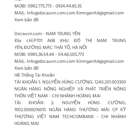
MOBI: 0982.775.773 - 0934.44.65.35
MAIL: Info@docauvn.com.com Kimnganltd@gmail.com
Xem bản đồ
Docauvn.com - NAM TRUNG YÊN
Địa chỉ:P701 A6B KHU ĐÔ THỊ NAM TRUNG
YÊN,ĐƯỜNG MẠC THÁI TỔ, HÀ NỘI
MOBI: 0985.36.54.64 - 04.66.505.773
MAIL: Info@docauvn.com.com Kimnganltd@gmail.com
Xem bản đồ
Hệ Thống Tài Khoản
TÀI KHOẢN 1: NGUYỄN HÙNG CƯỜNG: 1240.201.003300
NGÂN HÀNG NÔNG NGHIỆP VÀ PHÁT TRIỂN NÔNG
THÔN VIỆT NAM - CHI NHÁNH HOÀNG MAI
TÀI KHOẢN 2: NGUYỄN HÙNG CƯỜNG:
1902.0069216015 NGÂN HÀNG THƯƠNG MẠI CP KỸ
THƯƠNG VIỆT NAM TECHCOMBANK - CHI NHÁNH
HOÀNG MAI