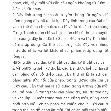
phao, chì, dây, mồi với cần câu ngắn khoảng từ 3.6m –
4.5m và rất nhạy.
2. Dây linh trong cách câu truyền thống rất ngắn, chì
nằm ngang đáy hồ rất là lụt. Dây linh trong câu Đài dài
và có thể điều chỉnh được, chì và lưỡi câu treo thẳng
đứng. Thanh quấn chì và hạt chặn chì có thể di chuyển
lên xuống, dây linh dài từ 8cm – 40cm và tùy tình hình
cá mà áp dụng. Có thể câu lửng, câu đáy với nhiều
mức độ nhạy và lụt khác nhau, phạm vi áp dụng rất
rộng rãi.
Hướng dẫn câu đài, kỹ thuật câu đài, kỹ thuật câu cá
3. Về phương diện kỹ thuật, câu Đài thực hiện 2 lần sự
cân bằng của bộ thẻo câu. Lần thứ nhất là sự cân
bằng giữa sức nổi của phao, trọng lượng của chì và
lưỡi câu. Lần thứ hai là sử dụng trọng lượng của mồi
câu để phá vỡ trạng thái cân bằng đó, sau đó tìm đáy
và xác lập lại một trạng thái cân bằng mới, bằng cách
phối hợp điều chỉnh phao mà khiến cho 2 lưỡi câu ở
trạng thái cá dễ dàng ăn mồi. Khi cá ăn mồi thì tín hiệu