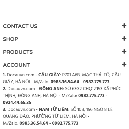
WRITE REVIEW
There are currently no product reviews. Be the first who write
CONTACT US
review
SHOP
PRODUCTS
ACCOUNT
1.
Docauvn.com
-
CẦU GIẤY
: P701 A6B, MẠC THÁI TỔ, CẦU
GIẤY, HÀ NỘI - M/Zalo:
0985.36.54.64 - 0982.775.773
2.
Docauvn.com
-
ĐÔNG ANH
: SỐ 63G2 CHỢ Z153 XÃ PHÚC
THỊNH, ĐÔNG ANH, HÀ NỘI - M/Zalo:
0982.775.773 -
0934.44.65.35
3.
Docauvn.com
-
NAM TỪ LIÊM
: SỐ 10B, 156 NGÕ 8 LÊ
QUANG ĐẠO, PHƯỜNG TỪ LIÊM, HÀ NỘI -
M/Zalo:
0985.36.54.64 - 0982.775.773