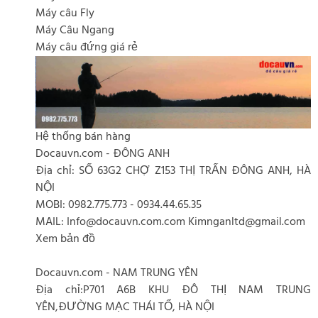
Máy câu Fly
Máy Câu Ngang
Máy câu đứng giá rẻ
Hệ thống bán hàng
Docauvn.com - ĐÔNG ANH
Địa chỉ: SỐ 63G2 CHỢ Z153 THỊ TRẤN ĐÔNG ANH, HÀ
NỘI
MOBI: 0982.775.773 - 0934.44.65.35
MAIL: Info@docauvn.com.com Kimnganltd@gmail.com
Xem bản đồ
Docauvn.com - NAM TRUNG YÊN
Địa chỉ:P701 A6B KHU ĐÔ THỊ NAM TRUNG
YÊN,ĐƯỜNG MẠC THÁI TỔ, HÀ NỘI