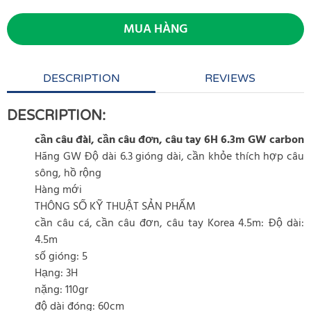
MUA HÀNG
DESCRIPTION
REVIEWS
DESCRIPTION:
cần câu đài, cần câu đơn, câu tay 6H 6.3m GW carbon
Hãng GW Độ dài 6.3 gióng dài, cần khỏe thích hợp câu
sông, hồ rộng
Hàng mới
THÔNG SỐ KỸ THUẬT SẢN PHẨM
cần câu cá, cần câu đơn, câu tay Korea 4.5m: Độ dài:
4.5m
số gióng: 5
Hạng: 3H
nặng: 110gr
độ dài đóng: 60cm