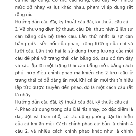
cá mà áp dụng. Có thể câu lửng, câu đáy với nhiều
mức độ nhạy và lụt khác nhau, phạm vi áp dụng rất
rộng rãi.
Hướng dẫn câu đài, kỹ thuật câu đài, kỹ thuật câu cá
3. Về phương diện kỹ thuật, câu Đài thực hiện 2 lần sự
cân bằng của bộ thẻo câu. Lần thứ nhất là sự cân
bằng giữa sức nổi của phao, trọng lượng của chì và
lưỡi câu. Lần thứ hai là sử dụng trọng lượng của mồi
câu để phá vỡ trạng thái cân bằng đó, sau đó tìm đáy
và xác lập lại một trạng thái cân bằng mới, bằng cách
phối hợp điều chỉnh phao mà khiến cho 2 lưỡi câu ở
trạng thái cá dễ dàng ăn mồi. Khi cá ăn mồi thì tín hiệu
lập tức được truyền đến phao, đó là một cách câu rất
là nhạy.
Hướng dẫn câu đài, kỹ thuật câu đài, kỹ thuật câu cá
4. Phao sử dụng trong câu Đài rất nhạy, có đặc điểm là
dài, đọt và thân nhỏ, có tác dụng phóng đại tín hiệu
của cá khi ăn mồi. Cách chỉnh phao cơ bản là chỉnh 4
câu 2, và nhiều cách chỉnh phao khác như là chỉnh