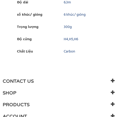
Độ dài
6.3m
số khúc/ gióng
6 khúc/ gióng
Trọng lượng
300g
Độ cứng
H4,H5,H6
Chất Liệu
Carbon
WRITE REVIEW
There are currently no product reviews. Be the first who write
CONTACT US
review
SHOP
PRODUCTS
ACCOUNT