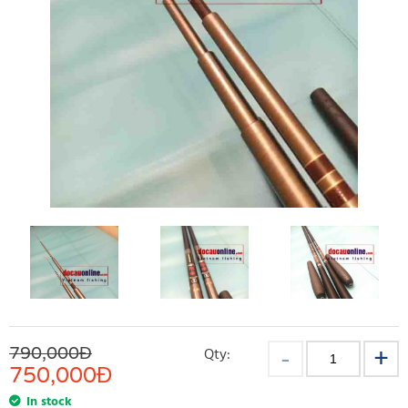
790,000Đ
Qty:
750,000
Đ
In stock