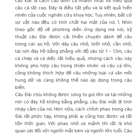
câu Đài là cách câu dính cá nhanh nhất và hiệu quả
câu cá rất cao. Đây là điều tất yếu và là kết quả hiển
nhiên của cuộc nghiên cứu khoa học. Tuy nhiên, bất cứ
sự vật nào đều có tính chất hai mặt của nó. 1. Nhìn
theo gốc độ về phương diện ứng dụng mà nói, kỹ
thuật câu Đài được cải thiện chuyên dành để câu
trong các ao hồ. Với dây câu nhỏ, lưỡi nhỏ, cần nhỏ,
tại nơi đáy hồ bằng phẳng với độ sâu từ 1 – 1.5m, câu
cá chép và cá diếc rất hiệu quả, nhưng cách câu này
không phù hợp câu trong thiên nhiên và câu cá lớn,
cũng không thích hợp để câu những loại cá săn mồi
hung dữ và càng không thể nào áp dụng trong câu
biển.
Câu Đài chịu không được sóng to gió lớn và tại những
nơi có đáy hồ không bằng phẳng, câu Đài mất đi tính
nhạy cảm của nó. Hơn nữa, cách chỉnh phao trong câu
Đài rất phức tạp, không phải ai cũng học được và rất
tốn thời gian. Với phao nhỏ và mảnh thì rất là khó
quan sát đối với người mắt kém và người lớn tuổi. Câu