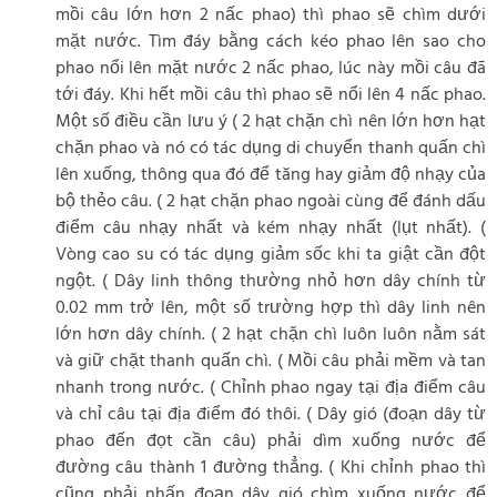
mồi câu lớn hơn 2 nấc phao) thì phao sẽ chìm dưới
mặt nước. Tìm đáy bằng cách kéo phao lên sao cho
phao nổi lên mặt nước 2 nấc phao, lúc này mồi câu đã
tới đáy. Khi hết mồi câu thì phao sẽ nổi lên 4 nấc phao.
Một số điều cần lưu ý ( 2 hạt chặn chì nên lớn hơn hạt
chặn phao và nó có tác dụng di chuyển thanh quấn chì
lên xuống, thông qua đó để tăng hay giảm độ nhạy của
bộ thẻo câu. ( 2 hạt chặn phao ngoài cùng để đánh dấu
điểm câu nhạy nhất và kém nhạy nhất (lụt nhất). (
Vòng cao su có tác dụng giảm sốc khi ta giật cần đột
ngột. ( Dây linh thông thường nhỏ hơn dây chính từ
0.02 mm trở lên, một số trường hợp thì dây linh nên
lớn hơn dây chính. ( 2 hạt chặn chì luôn luôn nằm sát
và giữ chặt thanh quấn chì. ( Mồi câu phải mềm và tan
nhanh trong nước. ( Chỉnh phao ngay tại địa điểm câu
và chỉ câu tại địa điểm đó thôi. ( Dây gió (đoạn dây từ
phao đến đọt cần câu) phải dìm xuống nước để
đường câu thành 1 đường thẳng. ( Khi chỉnh phao thì
cũng phải nhấn đoạn dây gió chìm xuống nước để