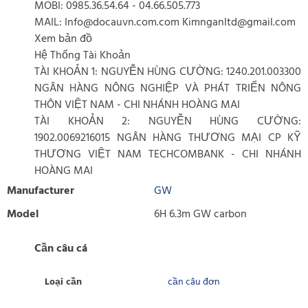
MOBI: 0985.36.54.64 - 04.66.505.773
MAIL: Info@docauvn.com.com Kimnganltd@gmail.com
Xem bản đồ
Hệ Thống Tài Khoản
TÀI KHOẢN 1: NGUYỄN HÙNG CƯỜNG: 1240.201.003300
NGÂN HÀNG NÔNG NGHIỆP VÀ PHÁT TRIỂN NÔNG
THÔN VIỆT NAM - CHI NHÁNH HOÀNG MAI
TÀI KHOẢN 2: NGUYỄN HÙNG CƯỜNG:
1902.0069216015 NGÂN HÀNG THƯƠNG MẠI CP KỸ
THƯƠNG VIỆT NAM TECHCOMBANK - CHI NHÁNH
HOÀNG MAI
Manufacturer
GW
Model
6H 6.3m GW carbon
Cần câu cá
Loại cần
cần câu đơn