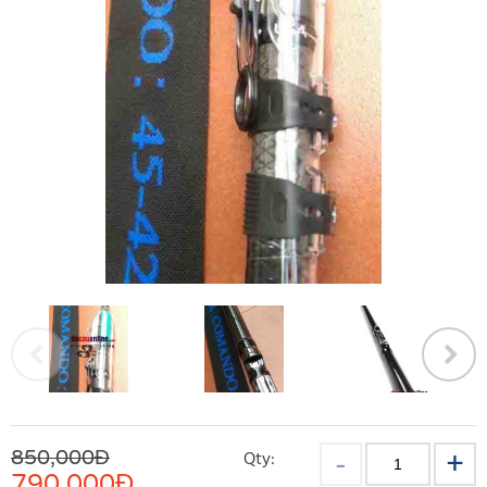
850,000Đ
Qty:
790,000
Đ