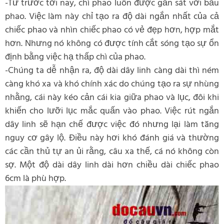
-Từ trước tới nay, chì phao luôn được gắn sát với bầu
phao. Việc làm này chỉ tạo ra độ dài ngắn nhất của cả
chiếc phao và nhìn chiếc phao có vẻ đẹp hơn, hợp mắt
hơn. Nhưng nó không có được tính cắt sóng tạo sự ổn
định bằng việc hạ thấp chì của phao.
-Chúng ta dễ nhận ra, độ dài dây linh càng dài thì ném
càng khó xa và khó chính xác do chúng tạo ra sự nhùng
nhằng, cái này kéo cản cái kia giữa phao và lục, đôi khi
khiến cho lưỡi lục mắc quấn vào phao. Việc rút ngắn
dây linh sẽ hạn chế được việc đó nhưng lại làm tăng
nguy cơ gây lộ. Điều này hơi khó đánh giá và thường
các cần thủ tự an ủi rằng, câu xa thế, cá nó không còn
sợ. Một độ dài dây linh dài hơn chiều dài chiếc phao
6cm là phù hợp.