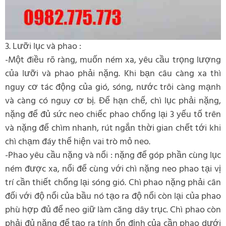
3. Lưỡi lục và phao :
-Một điều rõ ràng, muốn ném xa, yêu cầu trọng lượng
của lưỡi và phao phải nặng. Khi bạn câu càng xa thì
nguy cơ tác động của gió, sóng, nước trôi càng mạnh
và càng có nguy cơ bị. Để hạn chế, chì lục phải nặng,
nặng để đủ sức neo chiếc phao chống lại 3 yếu tố trên
và nặng để chìm nhanh, rút ngắn thời gian chết tới khi
chì chạm đáy thể hiện vai trò mỏ neo.
-Phao yêu cầu nặng và nổi : nặng để góp phần cùng lục
ném được xa, nổi để cùng với chì nặng neo phao tại vị
trí cần thiết chống lại sóng gió. Chì phao nặng phải cân
đối với độ nổi của bầu nó tạo ra độ nổi còn lại của phao
phù hợp đủ để neo giữ làm căng dây trục. Chì phao còn
phải đủ nặng để tạo ra tính ổn định của cần phao dưới