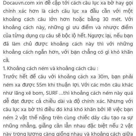
Docauvn.com xin đề cập tới cách câu lục xa bờ hay gọi
chính xác hơn là cách câu lục xa đầu cần với một
khoảng cách câu lớn hơn hoặc bằng 30 mét. Với
khoảng cách này, những gì ưu điểm và nhược điểm
của từng dụng cụ câu sẽ bộc lộ hết. Ngược lại, nếu bạn
đã làm chủ được khoảng cách này thì với những
khoảng cách ngắn hơn, với bạn chẳng có gì khó khăn
cả.
1. Khoảng cách ném và khoảng cách câu :
Trước hết để câu với khoảng cách xa 30m, bạn phải
ném xa được 55m khi thuận lợi. Với các môn câu khác
như lăng xê bom, SURF …thì khoảng cách ném này quá
dễ đạt được cả chiều dài và độ chính xác. Nhưng với
câu lục xa bờ thì điều đó khá khó khăn bởi lẽ việc bạn
ném 2 vật thể nặng trên cùng chiếc dây câu tạo ra sự
nhũng nhẵng, giằng cản lẫn nhau đặc biệt nếu 2 vật
này trọng lượng càng giống nhau và khoảng cách giữa