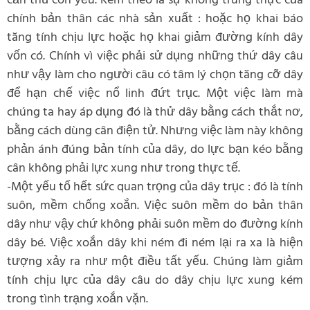
cần thủ còn yếu. Kèm theo là sự không trung thực của
chính bản thân các nhà sản xuất : hoặc họ khai báo
tăng tính chịu lực hoặc họ khai giảm đường kính dây
vốn có. Chính vì việc phải sử dụng những thứ dây câu
như vậy làm cho người câu có tâm lý chọn tăng cỡ dây
để hạn chế việc nổ linh đứt trục. Một việc làm mà
chúng ta hay áp dụng đó là thử dây bằng cách thắt nơ,
bằng cách dùng cân điện tử. Nhưng việc làm này không
phản ánh đúng bản tính của dây, do lực bạn kéo bằng
cân không phải lực xung như trong thực tế.
-Một yếu tố hết sức quan trọng của dây trục : đó là tính
suôn, mềm chống xoắn. Việc suôn mềm do bản thân
dây như vậy chứ không phải suôn mềm do đường kính
dây bé. Việc xoắn dây khi ném đi ném lại ra xa là hiện
tượng xảy ra như một điều tất yếu. Chúng làm giảm
tính chịu lực của dây câu do dây chịu lực xung kém
trong tình trạng xoắn vặn.