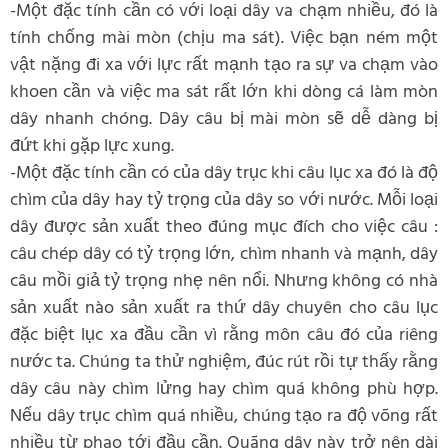
-Một đặc tính cần có với loại dây va chạm nhiều, đó là
tính chống mài mòn (chịu ma sát). Việc bạn ném một
vật nặng đi xa với lực rất mạnh tạo ra sự va chạm vào
khoen cần và việc ma sát rất lớn khi dòng cá làm mòn
dây nhanh chóng. Dây câu bị mài mòn sẽ dễ dàng bị
đứt khi gặp lực xung.
-Một đặc tính cần có của dây trục khi câu lục xa đó là độ
chìm của dây hay tỷ trọng của dây so với nước. Mỗi loại
dây được sản xuất theo đúng mục đích cho việc câu :
câu chép dây có tỷ trọng lớn, chìm nhanh và mạnh, dây
câu mồi giả tỷ trọng nhẹ nên nổi. Nhưng không có nhà
sản xuất nào sản xuất ra thứ dây chuyên cho câu lục
đặc biệt lục xa đầu cần vì rằng môn câu đó của riêng
nước ta. Chúng ta thử nghiệm, đúc rút rồi tự thấy rằng
dây câu này chìm lửng hay chìm quá không phù hợp.
Nếu dây trục chìm quá nhiều, chúng tạo ra độ võng rất
nhiều từ phao tới đầu cần. Quãng dây này trở nên dài