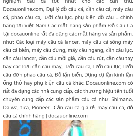
nghiệm câu cá tốt nhất cho các cần thủ.
Docauonline.com, Đại lý đồ câu cá, cần câu cá, máy câu
cá, phao câu ca, lưỡi câu lục, phụ kiện đồ câu ... chính
hãng tại Việt Nam Các mặt hàng sản phẩm Đồ Câu Cá
tại docauonline rất đa dạng các mặt hàng và sản phẩm,
như: Các loại máy câu cá lancer, máy câu cá sông máy
câu cá biển, máy câu đứng, máy câu ngang, cần câu lục,
cần câu lancer, cần câu mồi giả, cần câu rút, cần câu tay
hay các loại cần câu máy, lưỡi câu cá, lưỡi câu lục, lưỡi
câu đơn phao câu cá, Đồ lặn biển, Dụng cụ lặn kính lặn
ống thở hay phụ kiện câu cá khác. Docauonline.com có
rất đa dạng các nhà cung cấp, các thương hiệu tên tuổi
chuyên cung cấp các sản phẩm câu cá như: Shimano,
Daiwa, tica, Pioneer... Cần câu cá giá rẻ, máy câu cá, đồ
câu cá chính hãng | docauonline.com