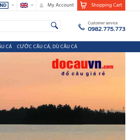
My Account
Shopping Cart
ND
Customer service
0982.775.773
ÂU CÁ
CƯỚC CÂU CÁ, DÙ CÂU CÁ