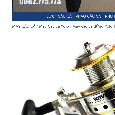
LƯỠI CÂU CÁ
PHAO CÂU CÁ
PHỤ 
MÁY CÂU CÁ
Máy Câu cá Yolo
Máy câu cá đứng Yolo 