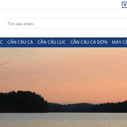
V
ỤC
CẦN CÂU CÁ
CẦN CÂU LỤC
CẦN CÂU CÁ ĐƠN
MÁY C