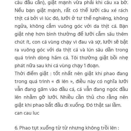
câu đầu cần), giật mạnh vừa phải khi câu xa bờ.
Nếu bạn giật mạnh, rất có thể lưỡi câu xé rách
thịt cá bởi vì lúc đó, lưỡi ở tư thế nghiêng, không
ngửa, không cắm vuông góc với da thịt cá. Bạn
giật nhẹ hơn bình thường để lưỡi cắm sâu thêm
chút ít, con cá vùng chạy vì đau và sợ, lưỡi sẽ bật
ra vuông góc với da thịt cá và lún sâu dần trong
quá trình dòng hãm cá. Tôi thường giật bồi nhẹ
phát nữa sau khi cá vùng chạy 1 đoạn.
Thời điểm giật : tốt nhất nên giật khi phao đang
trong quá trình « đi lên », điều này có nghĩa lưỡi
vẫn đang găm vào đầu cá, cá vẫn đang ngóc đầu
lên nhằm gỡ lưỡi. Nhiều cần thủ cho rằng nên
giật khi phao bắt đầu đi xuống. Đó thật sai lầm.
can cau luc
6. Phao tụt xuống từ từ nhưng không trồi lên :