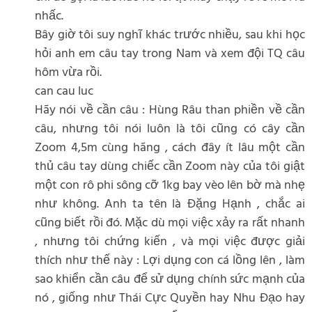
nhấc.
Bây giờ tôi suy nghĩ khác trước nhiều, sau khi học
hỏi anh em câu tay trong Nam và xem đội TQ câu
hôm vừa rồi.
can cau luc
Hãy nói về cần câu : Hùng Râu than phiền về cần
câu, nhưng tôi nói luôn là tôi cũng có cây cần
Zoom 4,5m cùng hãng , cách đây ít lâu một cần
thủ câu tay dùng chiếc cần Zoom này của tôi giật
một con rô phi sông cỡ 1kg bay vèo lên bờ mà nhẹ
như không. Anh ta tên là Đặng Hạnh , chắc ai
cũng biết rồi đó. Mặc dù mọi việc xảy ra rất nhanh
, nhưng tôi chứng kiến , và mọi việc được giải
thích như thế này : Lợi dụng con cá lồng lên , làm
sao khiển cần câu để sử dụng chính sức mạnh của
nó , giống như Thái Cực Quyền hay Nhu Đạo hay