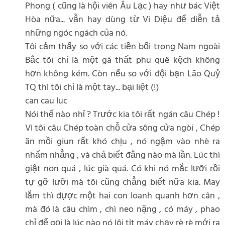
Phong ( cũng là hội viên Âu Lạc ) hay như bác Việt
Hòa nữa... vẫn hay dùng từ Vi Diệu để diễn tả
những ngóc ngách của nó.
Tôi cảm thấy so với các tiền bối trong Nam ngoài
Bắc tôi chỉ là một gã thất phu quê kệch không
hơn không kém. Còn nếu so với đội bạn Lão Quỷ
TQ thì tôi chỉ là một tay... bại liệt (!)
can cau luc
Nói thế nào nhỉ ? Trước kia tôi rất ngán câu Chép !
Vì tôi câu Chép toàn chỗ cửa sông cửa ngòi , Chép
ăn mồi giun rất khó chịu , nó ngậm vào nhè ra
nhấm nhẳng , và chả biết đằng nào mà lần. Lúc thì
giật non quá , lúc già quá. Có khi nó mắc lưỡi rồi
tự gỡ lưỡi mà tôi cũng chẳng biết nữa kia. May
lắm thì đựợc một hai con loanh quanh hơn cân ,
mà đó là câu chìm , chì neo nặng , có máy , phao
chỉ để gọi là lúc nào nó lôi tịt máy chạy rè rè mới ra