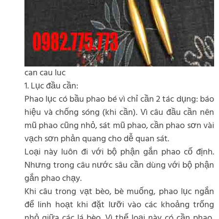
can cau luc
1. Lục đầu cần:
Phao lục có bầu phao bé vì chỉ cần 2 tác dụng: báo
hiệu và chống sóng (khi cần). Vì câu đầu cần nên
mũ phao cũng nhỏ, sát mũ phao, cần phao sơn vài
vạch sơn phản quang cho dễ quan sát.
Loại này luôn đi với bộ phận gắn phao cố định.
Nhưng trong câu nước sâu cần dùng với bộ phận
gắn phao chạy.
Khi câu trong vạt bèo, bè muống, phao lục ngắn
để linh hoạt khi đặt lưỡi vào các khoảng trống
nhỏ giữa các lá bèo. Vì thế loại này có cần phao,