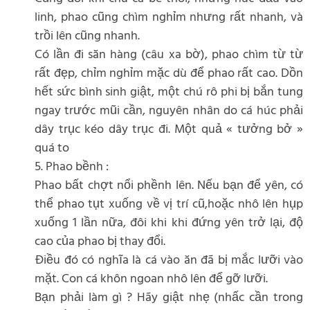
linh, phao cũng chìm nghỉm nhưng rất nhanh, và
trồi lên cũng nhanh.
Có lần đi săn hàng (câu xa bờ), phao chìm từ từ
rất đẹp, chỉm nghỉm mặc dù để phao rất cao. Dồn
hết sức bình sinh giật, một chú rô phi bị bắn tung
ngay trước mũi cần, nguyên nhân do cá húc phải
dây trục kéo dây trục đi. Một quả « tưởng bở »
quá to
5. Phao bềnh :
Phao bất chợt nổi phềnh lên. Nếu bạn để yên, có
thể phao tụt xuống về vị trí cũ,hoặc nhô lên hụp
xuống 1 lần nữa, đôi khi khi đứng yên trở lại, độ
cao của phao bị thay đổi.
Điều đó có nghĩa là cá vào ăn đã bị mắc lưỡi vào
mặt. Con cá khôn ngoan nhô lên để gỡ lưỡi.
Bạn phải làm gì ? Hãy giật nhẹ (nhấc cần trong