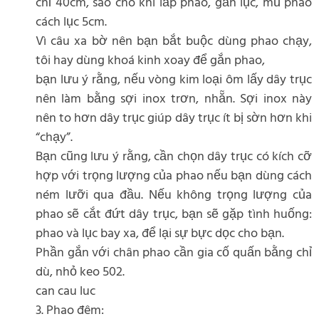
chỉ 40cm, sao cho khi lắp phao, gắn lục, mũ phao
cách lục 5cm.
Vì câu xa bờ nên bạn bắt buộc dùng phao chạy,
tôi hay dùng khoá kinh xoay để gắn phao,
bạn lưu ý rằng, nếu vòng kim loại ôm lấy dây trục
nên làm bằng sợi inox trơn, nhẵn. Sợi inox này
nên to hơn dây trục giúp dây trục ít bị sờn hơn khi
“chạy”.
Bạn cũng lưu ý rằng, cần chọn dây trục có kích cỡ
hợp với trọng lượng của phao nếu bạn dùng cách
ném lưỡi qua đầu. Nếu không trọng lượng của
phao sẽ cắt đứt dây trục, bạn sẽ gặp tình huống:
phao và lục bay xa, để lại sự bực dọc cho bạn.
Phần gắn với chân phao cần gia cố quấn bằng chỉ
dù, nhỏ keo 502.
can cau luc
3. Phao đêm: