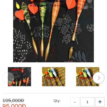
105,000Đ
Qty:
95,000
Đ