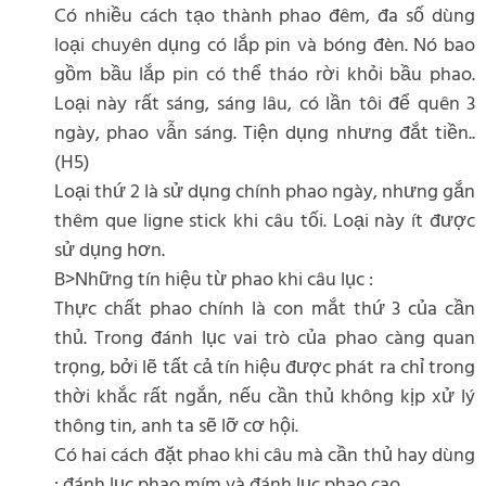
Có nhiều cách tạo thành phao đêm, đa số dùng
loại chuyên dụng có lắp pin và bóng đèn. Nó bao
gồm bầu lắp pin có thể tháo rời khỏi bầu phao.
Loại này rất sáng, sáng lâu, có lần tôi để quên 3
ngày, phao vẫn sáng. Tiện dụng nhưng đắt tiền..
(H5)
Loại thứ 2 là sử dụng chính phao ngày, nhưng gắn
thêm que ligne stick khi câu tối. Loại này ít được
sử dụng hơn.
B>Những tín hiệu từ phao khi câu lục :
Thực chất phao chính là con mắt thứ 3 của cần
thủ. Trong đánh lục vai trò của phao càng quan
trọng, bởi lẽ tất cả tín hiệu được phát ra chỉ trong
thời khắc rất ngắn, nếu cần thủ không kịp xử lý
thông tin, anh ta sẽ lỡ cơ hội.
Có hai cách đặt phao khi câu mà cần thủ hay dùng
: đánh lục phao mím và đánh lục phao cao.