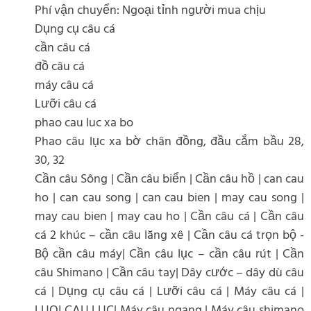
Phí vận chuyển: Ngoại tỉnh người mua chịu
Dụng cụ câu cá
cần câu cá
đồ câu cá
máy câu cá
Lưỡi câu cá
phao cau luc xa bo
Phao câu lục xa bờ chân đồng, đầu cắm bầu 28,
30, 32
Cần câu Sông | Cần câu biển | Cần câu hồ | can cau
ho | can cau song | can cau bien | may cau song |
may cau bien | may cau ho | Cần câu cá | Cần câu
cá 2 khúc – cần câu lăng xê | Cần câu cá trọn bộ -
Bộ cần câu máy| Cần câu lục – cần câu rút | Cần
câu Shimano | Cần câu tay| Dây cước – dây dù câu
cá | Dụng cụ câu cá | Lưỡi câu cá | Máy câu cá |
LUOI CAU LUC| Máy câu ngang | Máy câu shimano