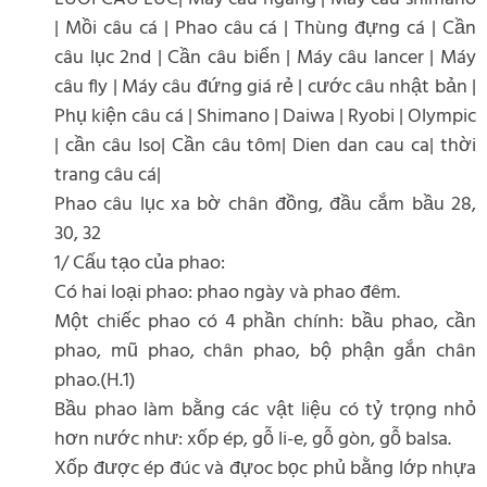
| Mồi câu cá | Phao câu cá | Thùng đựng cá | Cần
câu lục 2nd | Cần câu biển | Máy câu lancer | Máy
câu fly | Máy câu đứng giá rẻ | cước câu nhật bản |
Phụ kiện câu cá | Shimano | Daiwa | Ryobi | Olympic
| cần câu Iso| Cần câu tôm| Dien dan cau ca| thời
trang câu cá|
Phao câu lục xa bờ chân đồng, đầu cắm bầu 28,
30, 32
1/ Cấu tạo của phao:
Có hai loại phao: phao ngày và phao đêm.
Một chiếc phao có 4 phần chính: bầu phao, cần
phao, mũ phao, chân phao, bộ phận gắn chân
phao.(H.1)
Bầu phao làm bằng các vật liệu có tỷ trọng nhỏ
hơn nước như: xốp ép, gỗ li-e, gỗ gòn, gỗ balsa.
Xốp được ép đúc và đựoc bọc phủ bằng lớp nhựa