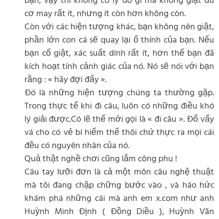
bạn, vậy thì không có lý do gì mà không giật dù
cơ may rất ít, nhưng ít còn hơn không còn.
Còn với các hiện tượng khác, bạn không nên giật,
phần lớn con cá sẽ quay lại ổ thính của bạn. Nếu
bạn cố giật, xác suất dính rất ít, hơn thế bạn đã
kích hoạt tính cảnh giác của nó. Nó sẽ nói với bạn
rằng : « hãy đợi đấy ».
Đó là những hiện tượng chúng ta thường gặp.
Trong thực tế khi đi câu, luôn có những điều khó
lý giải được.Có lẽ thế mới gọi là « đi câu ». Đổ vấy
vá cho có vẻ bí hiểm thế thôi chứ thực ra mọi cái
đều có nguyên nhân của nó.
Quả thật nghề chơi cũng lắm công phu !
Câu tay lưỡi đơn là cả một môn câu nghệ thuật
mà tôi đang chập chững bước vào , và háo hức
khám phá những cái mà anh em x.com như anh
Huỳnh Minh Định ( Đồng Diều ), Huỳnh Văn