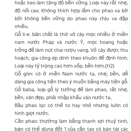
hoặc keo làm tăng độ bền vững. Loại này rất nhẹ,
độ nổi cao. Không thích hợp lắm cho phao xa bờ
bởi không bền vững do phao này chịu va đập
nhiều.
Gỗ li-e: bản chất là thứ vỏ cây mọc nhiều ở miền
nam nước Pháp và nước Ý, mọc hoang hoặc
trồng để làm nút chai rượu vang. Vỏ cây được thu
hoạch, gia công ép dính theo khuôn để định hình.
Loại này tỷ trọng cao hơn xốp, bền hơn.(H2)
Gỗ gòn: có ở miền Nam nước ta, nhẹ, bền, dễ
dàng gia công tiện theo ý muốn bằng máy tiện gỗ.
Gỗ balsa, loại gỗ lý tưởng để làm phao, rất nhẹ,
bền, vân đẹp, phải nhập khẩu vào nước ta..
Bầu phao lục có thể to hay nhỏ nhưng luôn có
hình giọt nước.
Cần phao: thường làm bằng thanh sợi thuỷ tinh,
bạn có thể dùng đốt 1 của cần tay có bán tại các