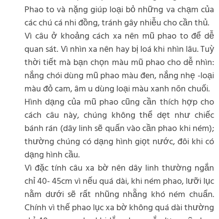
Phao to và nặng giúp loại bỏ những va chạm của
các chú cá nhi đồng, tránh gây nhiễu cho cần thủ.
Vì câu ở khoảng cách xa nên mũ phao to để dễ
quan sát. Vì nhìn xa nên hay bị loá khi nhìn lâu. Tuỳ
thời tiết mà bạn chọn màu mũ phao cho dễ nhìn:
nắng chói dùng mũ phao màu đen, nắng nhẹ -loại
màu đỏ cam, âm u dùng loại màu xanh nõn chuối.
Hình dạng của mũ phao cũng cần thích hợp cho
cách câu này, chúng không thể dẹt như chiếc
bánh rán (dây linh sẽ quấn vào cần phao khi ném);
thường chúng có dạng hình giọt nước, đôi khi có
dạng hình cầu.
Vì đặc tính câu xa bờ nên dây linh thường ngắn
chỉ 40- 45cm vì nếu quá dài, khi ném phao, lưỡi lục
nằm dưới sẽ rất nhũng nhẵng khó ném chuẩn.
Chính vì thế phao lục xa bờ không quá dài thường