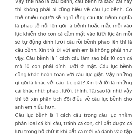
Vậy thế nào là câu bềnh, câu bềnh ra sao? cái này
thì không phải ai cũng hiểu về câu lục bềnh. Có
thể nhiều người sẽ nghĩ rằng câu lục bềnh nghĩa
là phao sẽ nổi lên gọi là bềnh hoặc mắc mồi vào
lục khiến cho con cá cắm mặt vào lưỡi lục ăn mồi
sẽ tự động dính lưỡi câu rồi bềnh phao lên thì là
câu bềnh. Xin trả lời với anh em là không phải như
vậy. Câu bềnh là 1 cách câu làm sao bắt 10 con cá
mà 10 con phải dính lưỡi ở mặt. Câu lục bềnh
cũng khác hoàn toàn với câu lục giật. Vậy những
gì gọi là khác với câu lục giât? Xin trả lời là những
cái khác như: phao , lưỡi, thính. Tại sao lại như vậy
thì tôi xin phân tích đôi điều về câu lục bềnh cho
anh em hiểu hơn.
Câu lục bềnh là 1 cách câu trong câu lục nhằm
phân loại cá khi câu, tránh cá con, chỉ bắt dược cá
lưu trong hồ chứ ít khi bắt cá mới và đánh vào tập