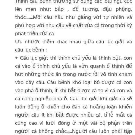
Thính câu bềnh thường sử dụng các loại ngũ cốc
lên men như: bắp , đỗ tương, đậu phộng,
thóc........Mồi câu hầu như giống với tự nhiên và
phù hợp với nhu cầu về chất của cá trong thời kỳ
phát triển của cá
Ưu nhược điểm khác nhau giữa câu lục giật và
câu lục bềnh :
+ Câu lục giật thì thính chủ yếu là thính bột, con
cá vào ổ thính chủ yếu là vờn quanh ổ thính để
hút những thức ăn trong nước rồi vô tình chạm
vào dây câu. Câu bềnh khó loại bỏ được cá con
vào phá ổ thính, ít khi bắt được cá to vì cá con và
cá công nghiệp phá ổ. Câu lục giật khi giật cá sẽ
luôn động ổ khiến cho đàn cá hoảng loạn khiến
người câu ít khi bắt được nhiều cá, tỉ lễ mất cá
cũng cao vì lưỡi đóng ở một vài bộ phận trên
người cá không chắc......Người câu luôn phải tập