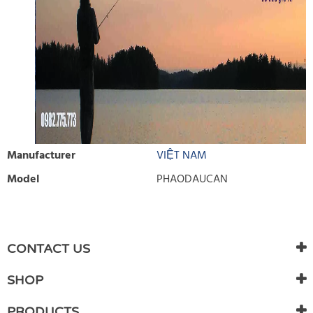
Manufacturer
VIỆT NAM
Model
PHAODAUCAN
WRITE REVIEW
There are currently no product reviews. Be the first who write
CONTACT US
review
SHOP
PRODUCTS