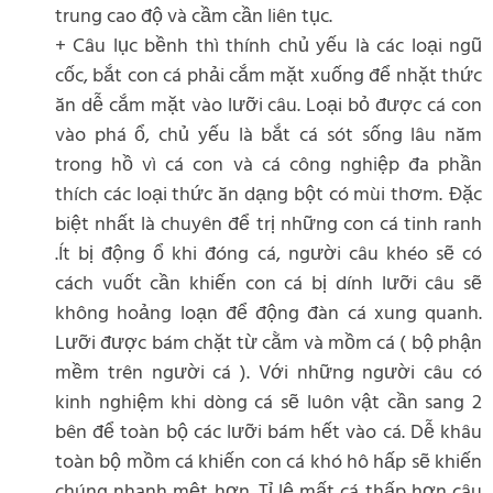
trung cao độ và cầm cần liên tục.
+ Câu lục bềnh thì thính chủ yếu là các loại ngũ
cốc, bắt con cá phải cắm mặt xuống để nhặt thức
ăn dễ cắm mặt vào lưỡi câu. Loại bỏ được cá con
vào phá ổ, chủ yếu là bắt cá sót sống lâu năm
trong hồ vì cá con và cá công nghiệp đa phần
thích các loại thức ăn dạng bột có mùi thơm. Đặc
biệt nhất là chuyên để trị những con cá tinh ranh
.Ít bị động ổ khi đóng cá, người câu khéo sẽ có
cách vuốt cần khiến con cá bị dính lưỡi câu sẽ
không hoảng loạn để động đàn cá xung quanh.
Lưỡi được bám chặt từ cằm và mồm cá ( bộ phận
mềm trên người cá ). Với những người câu có
kinh nghiệm khi dòng cá sẽ luôn vật cần sang 2
bên để toàn bộ các lưỡi bám hết vào cá. Dễ khâu
toàn bộ mồm cá khiến con cá khó hô hấp sẽ khiến
chúng nhanh mệt hơn. Tỉ lệ mất cá thấp hơn câu