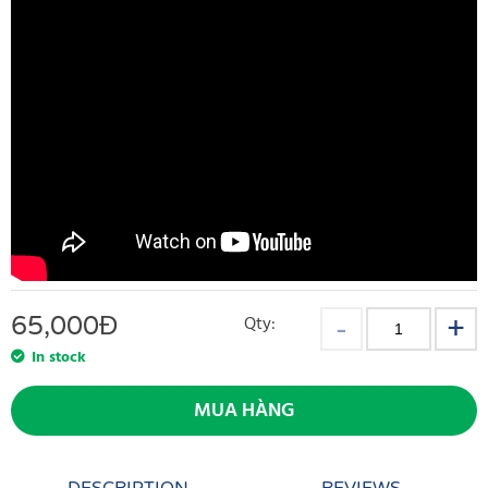
65,000
Đ
Qty:
In stock
MUA HÀNG