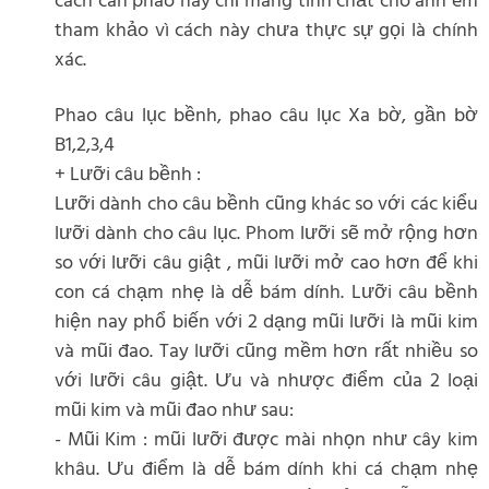
cách cân phao này chỉ mang tính chất cho anh em
tham khảo vì cách này chưa thực sự gọi là chính
xác.
Phao câu lục bềnh, phao câu lục Xa bờ, gần bờ
B1,2,3,4
+ Lưỡi câu bềnh :
Lưỡi dành cho câu bềnh cũng khác so với các kiểu
lưỡi dành cho câu lục. Phom lưỡi sẽ mở rộng hơn
so với lưỡi câu giật , mũi lưỡi mở cao hơn để khi
con cá chạm nhẹ là dễ bám dính. Lưỡi câu bềnh
hiện nay phổ biến với 2 dạng mũi lưỡi là mũi kim
và mũi đao. Tay lưỡi cũng mềm hơn rất nhiều so
với lưỡi câu giật. Ưu và nhược điểm của 2 loại
mũi kim và mũi đao như sau:
- Mũi Kim : mũi lưỡi được mài nhọn như cây kim
khâu. Ưu điểm là dễ bám dính khi cá chạm nhẹ