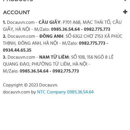
ACCOUNT
1.
Docauvn.com
-
CẦU GIẤY
: P701 A6B, MẠC THÁI TỔ, CẦU
GIẤY, HÀ NỘI - M/Zalo:
0985.36.54.64 - 0982.775.773
2.
Docauvn.com
-
ĐÔNG ANH
: SỐ 63G2 CHỢ Z153 XÃ PHÚC
THỊNH, ĐÔNG ANH, HÀ NỘI - M/Zalo:
0982.775.773 -
0934.44.65.35
3.
Docauvn.com
-
NAM TỪ LIÊM
: SỐ 10B, 156 NGÕ 8 LÊ
QUANG ĐẠO, PHƯỜNG TỪ LIÊM, HÀ NỘI -
M/Zalo:
0985.36.54.64 - 0982.775.773
Copyright © 2023 Docauvn.
docauvn.com
by
NTC Company 0985.36.54.64