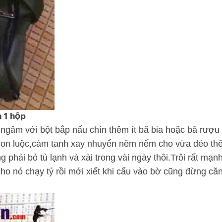
n 1 hộp
c ngâm với bột bắp nấu chín thêm ít bã bia hoặc bã rượ
non luộc,cám tanh xay nhuyển nêm nếm cho vừa dẻo thêm
phải bỏ tủ lạnh và xài trong vài ngày thôi.Trôi rất mạnh
cho nó chạy tý rồi mới xiết khi cẩu vào bờ cũng đừng c