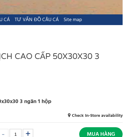
U CÁ
TƯ VẤN ĐỒ CÂU CÁ
Site map
ỊCH CAO CẤP 50X30X30 3
50x30x30 3 ngăn 1 hộp
Check In-Store availability
MUA HÀNG