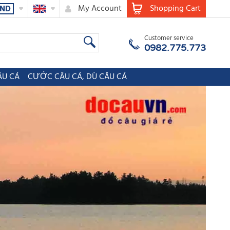
My Account
Shopping Cart
ND
Customer service
0982.775.773
ÂU CÁ
CƯỚC CÂU CÁ, DÙ CÂU CÁ