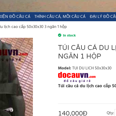
KIỆN ĐỒ CÂU CÁ
THÍNH CÂU CÁ, MỒI CÂU CÁ
ĐẠI LÝ ĐỒ CÂ
du lịch cao cấp 50x30x30 3 ngăn 1 hộp
In stock
TÚI CÂU CÁ DU L
NGĂN 1 HỘP
Model
:
TUI DU LICH 50x30x30
Túi câu cá du lịch cao cấp 
140,000
Đ
Qty: