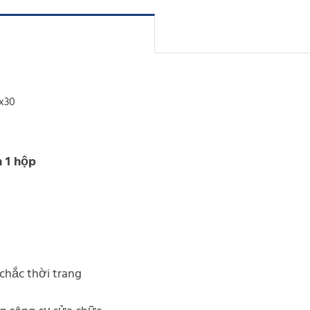
x30
n 1 hộp
 chắc thời trang