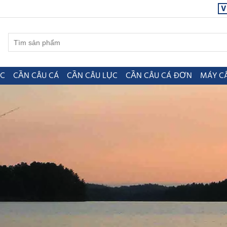
V
ỤC
CẦN CÂU CÁ
CẦN CÂU LỤC
CẦN CÂU CÁ ĐƠN
MÁY C