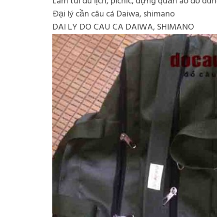
Làm túi du lịch, picnic, đựng quần áo đồ dù
Đại lý cần câu cá Daiwa, shimano
DAI LY DO CAU CA DAIWA, SHIMANO