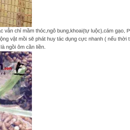
c vẫn chỉ mầm thóc,ngô bung,khoai(tự luộc),cám gạo, Pro
ộng vật mồi sẽ phát huy tác dụng cực nhanh ( nếu thời ti
là ngồi ôm cần liền.