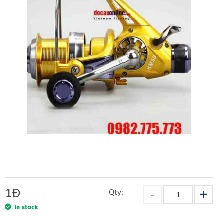
1
Đ
Qty:
In stock