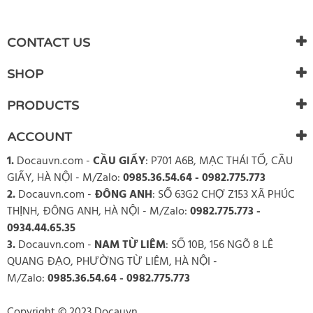
WRITE REVIEW
There are currently no product reviews. Be the first who write
CONTACT US
review
SHOP
PRODUCTS
ACCOUNT
1.
Docauvn.com
-
CẦU GIẤY
: P701 A6B, MẠC THÁI TỔ, CẦU
GIẤY, HÀ NỘI - M/Zalo:
0985.36.54.64 - 0982.775.773
2.
Docauvn.com
-
ĐÔNG ANH
: SỐ 63G2 CHỢ Z153 XÃ PHÚC
THỊNH, ĐÔNG ANH, HÀ NỘI - M/Zalo:
0982.775.773 -
0934.44.65.35
3.
Docauvn.com
-
NAM TỪ LIÊM
: SỐ 10B, 156 NGÕ 8 LÊ
QUANG ĐẠO, PHƯỜNG TỪ LIÊM, HÀ NỘI -
M/Zalo:
0985.36.54.64 - 0982.775.773
Copyright © 2023 Docauvn.