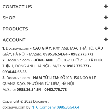
There are currently no product reviews. Be the first who write
CONTACT US
review
SHOP
PRODUCTS
ACCOUNT
1.
Docauvn.com
-
CẦU GIẤY
: P701 A6B, MẠC THÁI TỔ, CẦU
GIẤY, HÀ NỘI - M/Zalo:
0985.36.54.64 - 0982.775.773
2.
Docauvn.com
-
ĐÔNG ANH
: SỐ 63G2 CHỢ Z153 XÃ PHÚC
THỊNH, ĐÔNG ANH, HÀ NỘI - M/Zalo:
0982.775.773 -
0934.44.65.35
3.
Docauvn.com
-
NAM TỪ LIÊM
: SỐ 10B, 156 NGÕ 8 LÊ
QUANG ĐẠO, PHƯỜNG TỪ LIÊM, HÀ NỘI -
M/Zalo:
0985.36.54.64 - 0982.775.773
Copyright © 2023 Docauvn.
docauvn.com
by
NTC Company 0985.36.54.64