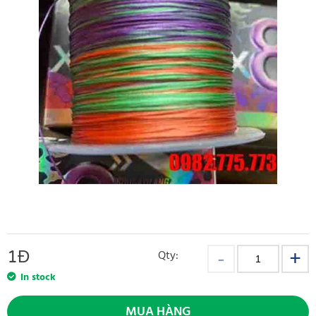
1
Đ
Qty:
In stock
MUA HÀNG