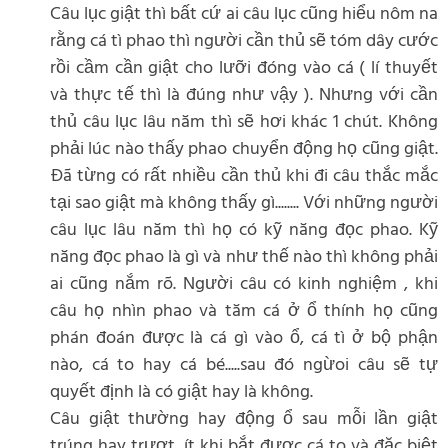
Câu lục giật thì bất cứ ai câu lục cũng hiểu nôm na
rằng cá tì phao thì người cần thủ sẽ tóm dây cước
rồi cầm cần giật cho lưỡi đóng vào cá ( lí thuyết
và thực tế thì là đúng như vậy ). Nhưng với cần
thủ câu lục lâu năm thì sẽ hơi khác 1 chút. Không
phải lúc nào thấy phao chuyển động họ cũng giật.
Đã từng có rất nhiều cần thủ khi đi câu thắc mắc
tại sao giật mà không thấy gì........ Với những người
câu lục lâu năm thì họ có kỹ năng đọc phao. Kỹ
năng đọc phao là gì và như thế nào thì không phải
ai cũng nắm rõ. Người câu có kinh nghiệm , khi
câu họ nhìn phao và tăm cá ở ổ thính họ cũng
phán đoán được là cá gì vào ổ, cá tì ở bộ phận
nào, cá to hay cá bé.....sau đó ngừoi câu sẽ tự
quyết định là có giật hay là không.
Câu giật thường hay động ổ sau mỗi lần giật
trúng hay trượt, ít khi bắt được cá to và đặc biệt