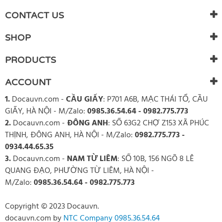
There are currently no product reviews. Be the first who write
CONTACT US
review
SHOP
PRODUCTS
ACCOUNT
1.
Docauvn.com
-
CẦU GIẤY
: P701 A6B, MẠC THÁI TỔ, CẦU
GIẤY, HÀ NỘI - M/Zalo:
0985.36.54.64 - 0982.775.773
2.
Docauvn.com
-
ĐÔNG ANH
: SỐ 63G2 CHỢ Z153 XÃ PHÚC
THỊNH, ĐÔNG ANH, HÀ NỘI - M/Zalo:
0982.775.773 -
0934.44.65.35
3.
Docauvn.com
-
NAM TỪ LIÊM
: SỐ 10B, 156 NGÕ 8 LÊ
QUANG ĐẠO, PHƯỜNG TỪ LIÊM, HÀ NỘI -
M/Zalo:
0985.36.54.64 - 0982.775.773
Copyright © 2023 Docauvn.
docauvn.com
by
NTC Company 0985.36.54.64