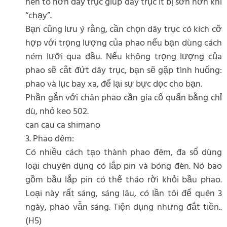
nên to hơn dây trục giúp dây trục ít bị sờn hơn khi
“chạy”.
Bạn cũng lưu ý rằng, cần chọn dây trục có kích cỡ
hợp với trọng lượng của phao nếu bạn dùng cách
ném lưỡi qua đầu. Nếu không trọng lượng của
phao sẽ cắt đứt dây trục, bạn sẽ gặp tình huống:
phao và lục bay xa, để lại sự bực dọc cho bạn.
Phần gắn với chân phao cần gia cố quấn bằng chỉ
dù, nhỏ keo 502.
can cau ca shimano
3. Phao đêm:
Có nhiều cách tạo thành phao đêm, đa số dùng
loại chuyên dụng có lắp pin và bóng đèn. Nó bao
gồm bầu lắp pin có thể tháo rời khỏi bầu phao.
Loại này rất sáng, sáng lâu, có lần tôi để quên 3
ngày, phao vẫn sáng. Tiện dụng nhưng đắt tiền..
(H5)