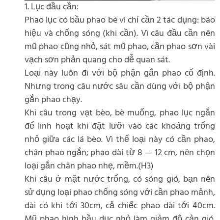
1. Lục đầu cần:
Phao lục có bầu phao bé vì chỉ cần 2 tác dụng: báo
hiệu và chống sóng (khi cần). Vì câu đầu cần nên
mũ phao cũng nhỏ, sát mũ phao, cần phao sơn vài
vạch sơn phản quang cho dễ quan sát.
Loại này luôn đi với bộ phận gắn phao cố định.
Nhưng trong câu nước sâu cần dùng với bộ phận
gắn phao chạy.
Khi câu trong vạt bèo, bè muống, phao lục ngắn
để linh hoạt khi đặt lưỡi vào các khoảng trống
nhỏ giữa các lá bèo. Vì thế loại này có cần phao,
chân phao ngắn; phao dài từ 8 — 12 cm, nên chọn
loại gắn chân phao nhẹ, mềm.(H3)
Khi câu ở mặt nước trống, có sóng gió, bạn nên
sử dụng loại phao chống sóng với cần phao mảnh,
dài có khi tới 30cm, cả chiếc phao dài tới 40cm.
Mũ phao hình bầu dục nhỏ làm giảm độ cản gió.