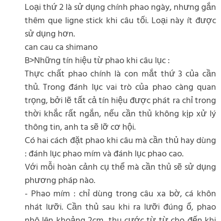
Loại thứ 2 là sử dụng chính phao ngày, nhưng gắn
thêm que ligne stick khi câu tối. Loại này ít được
sử dụng hơn.
can cau ca shimano
B>Những tín hiệu từ phao khi câu lục :
Thực chất phao chính là con mắt thứ 3 của cần
thủ. Trong đánh lục vai trò của phao càng quan
trọng, bởi lẽ tất cả tín hiệu được phát ra chỉ trong
thời khắc rất ngắn, nếu cần thủ không kịp xử lý
thông tin, anh ta sẽ lỡ cơ hội.
Có hai cách đặt phao khi câu mà cần thủ hay dùng
: đánh lục phao mím và đánh lục phao cao.
Với mỗi hoàn cảnh cụ thể mà cần thủ sẽ sử dụng
phương pháp nào.
- Phao mím : chỉ dùng trong câu xa bờ, cá khôn
nhát lưỡi. Cần thủ sau khi ra lưỡi đúng ổ, phao
nhô lên khoảng 2cm, thu cước từ từ cho đến khi