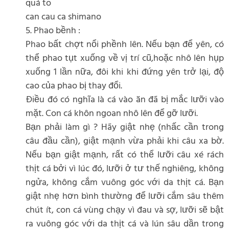
quá to
can cau ca shimano
5. Phao bềnh :
Phao bất chợt nổi phềnh lên. Nếu bạn để yên, có
thể phao tụt xuống về vị trí cũ,hoặc nhô lên hụp
xuống 1 lần nữa, đôi khi khi đứng yên trở lại, độ
cao của phao bị thay đổi.
Điều đó có nghĩa là cá vào ăn đã bị mắc lưỡi vào
mặt. Con cá khôn ngoan nhô lên để gỡ lưỡi.
Bạn phải làm gì ? Hãy giật nhẹ (nhấc cần trong
câu đầu cần), giật mạnh vừa phải khi câu xa bờ.
Nếu bạn giật mạnh, rất có thể lưỡi câu xé rách
thịt cá bởi vì lúc đó, lưỡi ở tư thế nghiêng, không
ngửa, không cắm vuông góc với da thịt cá. Bạn
giật nhẹ hơn bình thường để lưỡi cắm sâu thêm
chút ít, con cá vùng chạy vì đau và sợ, lưỡi sẽ bật
ra vuông góc với da thịt cá và lún sâu dần trong