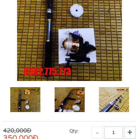
420,000Đ
Qty:
350,000
Đ