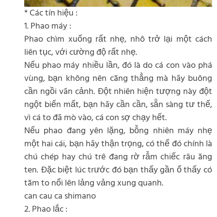
* Các tín hiệu :
1. Phao máy :
Phao chìm xuống rất nhẹ, nhô trở lại một cách
liên tục, với cường độ rất nhẹ.
Nếu phao máy nhiều lần, đó là do cá con vào phá
vùng, bạn không nên căng thẳng mà hãy buông
cần ngồi vãn cảnh. Đột nhiên hiện tượng này đột
ngột biến mất, bạn hãy cần cần, sẵn sàng tư thế,
vì cá to đã mò vào, cá con sợ chạy hết.
Nếu phao đang yên lặng, bỗng nhiên máy nhẹ
một hai cái, bạn hãy thận trọng, có thể đó chính là
chú chép hay chú trê đang rờ rẫm chiếc râu ăng
ten. Đặc biệt lúc trước đó bạn thấy gần ổ thấy có
tăm to nổi lên lảng vảng xung quanh.
can cau ca shimano
2. Phao lắc :