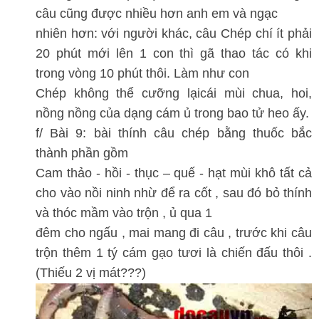
câu cũng được nhiều hơn anh em và ngạc
nhiên hơn: với người khác, câu Chép chí ít phải
20 phút mới lên 1 con thì gã thao tác có khi
trong vòng 10 phút thôi. Làm như con
Chép không thể cưỡng lạicái mùi chua, hoi,
nồng nồng của dạng cám ủ trong bao tử heo ấy.
f/ Bài 9: bài thính câu chép bằng thuốc bắc
thành phần gồm
Cam thảo - hồi - thục – quế - hạt mùi khô tất cả
cho vào nồi ninh nhừ để ra cốt , sau đó bỏ thính
và thóc mầm vào trộn , ủ qua 1
đêm cho ngấu , mai mang đi câu , trước khi câu
trộn thêm 1 tý cám gạo tươi là chiến đấu thôi .
(Thiếu 2 vị mát???)