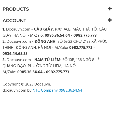
PRODUCTS
ACCOUNT
1.
Docauvn.com
-
CẦU GIẤY
: P701 A6B, MẠC THÁI TỔ, CẦU
GIẤY, HÀ NỘI - M/Zalo:
0985.36.54.64 - 0982.775.773
2.
Docauvn.com
-
ĐÔNG ANH
: SỐ 63G2 CHỢ Z153 XÃ PHÚC
THỊNH, ĐÔNG ANH, HÀ NỘI - M/Zalo:
0982.775.773 -
0934.44.65.35
3.
Docauvn.com
-
NAM TỪ LIÊM
: SỐ 10B, 156 NGÕ 8 LÊ
QUANG ĐẠO, PHƯỜNG TỪ LIÊM, HÀ NỘI -
M/Zalo:
0985.36.54.64 - 0982.775.773
Copyright © 2023 Docauvn.
docauvn.com
by
NTC Company 0985.36.54.64