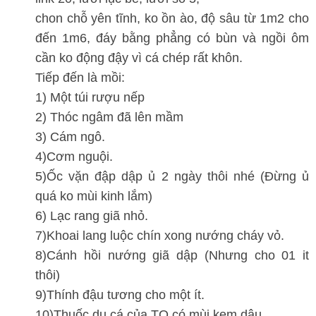
chon chỗ yên tĩnh, ko ồn ào, độ sâu từ 1m2 cho
đến 1m6, đáy bằng phẳng có bùn và ngồi ôm
cần ko động đậy vì cá chép rất khôn.
Tiếp đến là mồi:
1) Một túi rượu nếp
2) Thóc ngâm đã lên mầm
3) Cám ngô.
4)Cơm nguội.
5)Ốc vặn đập dập ủ 2 ngày thôi nhé (Đừng ủ
quá ko mùi kinh lắm)
6) Lạc rang giã nhỏ.
7)Khoai lang luộc chín xong nướng cháy vỏ.
8)Cánh hồi nướng giã dập (Nhưng cho 01 it
thôi)
9)Thính đậu tương cho một ít.
10)Thuốc dụ cá của TQ có mùi kem dâu.