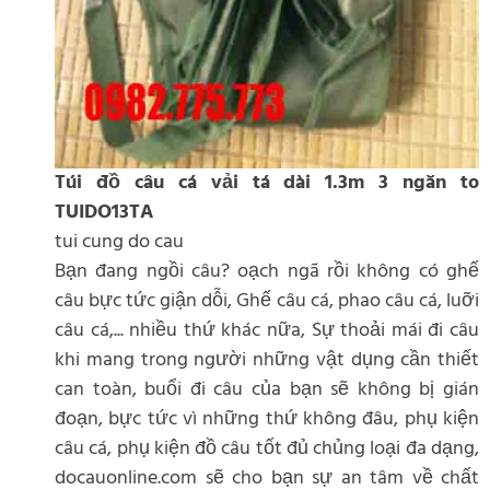
Túi đồ câu cá vải tá dài 1.3m 3 ngăn to
TUIDO13TA
tui cung do cau
Bạn đang ngồi câu? oạch ngã rồi không có ghế
câu bực tức giận dỗi, Ghế câu cá, phao câu cá, luỡi
câu cá,... nhiều thứ khác nữa, Sự thoải mái đi câu
khi mang trong người những vật dụng cần thiết
can toàn, buổi đi câu của bạn sẽ không bị gián
đoạn, bực tức vì những thứ không đâu, phụ kiện
câu cá, phụ kiện đồ câu tốt đủ chủng loại đa dạng,
docauonline.com sẽ cho bạn sự an tâm về chất