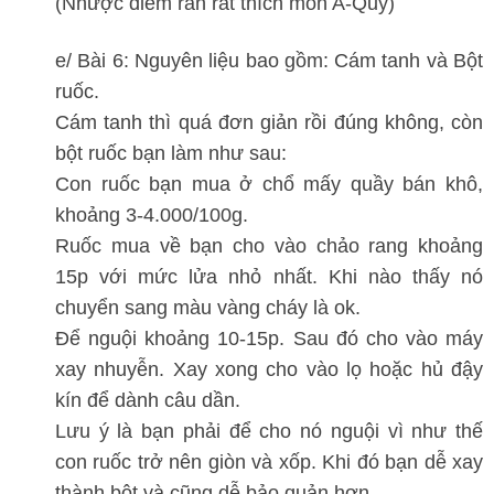
(Nhược điểm rắn rất thích món A-Quỳ)
e/ Bài 6: Nguyên liệu bao gồm: Cám tanh và Bột
ruốc.
Cám tanh thì quá đơn giản rồi đúng không, còn
bột ruốc bạn làm như sau:
Con ruốc bạn mua ở chổ mấy quầy bán khô,
khoảng 3-4.000/100g.
Ruốc mua về bạn cho vào chảo rang khoảng
15p với mức lửa nhỏ nhất. Khi nào thấy nó
chuyển sang màu vàng cháy là ok.
Để nguội khoảng 10-15p. Sau đó cho vào máy
xay nhuyễn. Xay xong cho vào lọ hoặc hủ đậy
kín để dành câu dần.
Lưu ý là bạn phải để cho nó nguội vì như thế
con ruốc trở nên giòn và xốp. Khi đó bạn dễ xay
thành bột và cũng dễ bảo quản hơn.