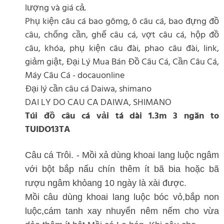
lượng và giá cả.
Phụ kiện câu cá bao gômg, ô câu cá, bao đựng đồ
câu, chống cần, ghế câu cá, vợt câu cá, hộp đồ
câu, khóa, phụ kiện câu đài, phao câu đài, link,
giảm giật, Đại Lý Mua Bán Đồ Câu Cá, Cần Câu Cá,
Máy Câu Cá - docauonline
Đại lý cần câu cá Daiwa, shimano
DAI LY DO CAU CA DAIWA, SHIMANO
Túi đồ câu cá vải tá dài 1.3m 3 ngăn to
TUIDO13TA
Câu cá Trôi. - Mồi xả dùng khoai lang luộc ngâm
với bột bắp nấu chín thêm ít bã bia hoặc bã
rượu ngâm khỏang 10 ngày là xài được.
Mồi câu dùng khoai lang luộc bóc vỏ,bắp non
luộc,cám tanh xay nhuyển nêm nếm cho vừa