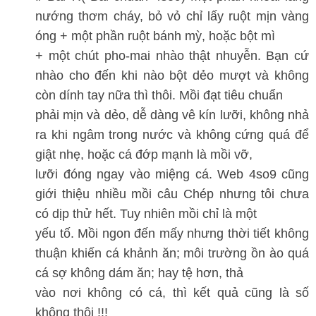
nướng thơm cháy, bỏ vỏ chỉ lấy ruột mịn vàng
óng + một phần ruột bánh mỳ, hoặc bột mì
+ một chút pho-mai nhào thật nhuyễn. Bạn cứ
nhào cho đến khi nào bột dẻo mượt và không
còn dính tay nữa thì thôi. Mồi đạt tiêu chuẩn
phải mịn và dẻo, dễ dàng vê kín lưỡi, không nhả
ra khi ngâm trong nước và không cứng quá để
giật nhẹ, hoặc cá đớp mạnh là mồi vỡ,
lưỡi đóng ngay vào miệng cá. Web 4so9 cũng
giới thiệu nhiều mồi câu Chép nhưng tôi chưa
có dịp thử hết. Tuy nhiên mồi chỉ là một
yếu tố. Mồi ngon đến mấy nhưng thời tiết không
thuận khiến cá khảnh ăn; môi trường ồn ào quá
cá sợ không dám ăn; hay tệ hơn, thả
vào nơi không có cá, thì kết quả cũng là số
không thôi !!!