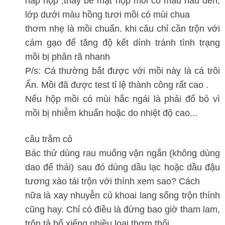
nắp hộp ,thấy bề mặt hộp mồi có màu nâu đen,
lớp dưới màu hồng tươi mồi có mùi chua
thơm nhẹ là mồi chuẩn. khi câu chỉ cần trộn với
cám gạo để tăng độ kết dính tránh tình trạng
mồi bị phân rã nhanh
P/s: Cá thường bắt được với mồi này là cá trôi
Ấn. Mồi đã được test tỉ lệ thành công rất cao .
Nếu hộp mồi có mùi hắc ngái là phải đổ bỏ vì
mồi bị nhiễm khuẩn hoặc do nhiệt độ cao...
câu trắm cỏ
Bác thử dùng rau muống vặn ngắn (không dùng
dao để thái) sau đó dùng dầu lạc hoặc dầu đậu
tương xào tái trộn với thính xem sao? Cách
nữa là xay nhuyễn củ khoai lang sống trộn thính
cũng hay. Chỉ có điều là đừng bao giờ tham lam,
trộn tả bổ xiểng nhiều loại thơm thối