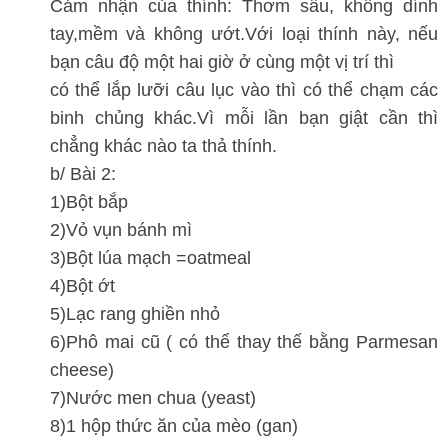
Cảm nhận của thính: Thơm sâu, không dính
tay,mềm và không ướt.Với loại thính này, nếu
bạn câu độ một hai giờ ở cùng một vị trí thì
có thể lắp lưỡi câu lục vào thì có thể chạm các
binh chủng khác.Vì mỗi lần bạn giật cần thì
chẳng khác nào ta thả thính.
b/ Bài 2:
1)Bột bắp
2)Vỏ vụn bánh mì
3)Bột lúa mạch =oatmeal
4)Bột ớt
5)Lạc rang ghiền nhỏ
6)Phô mai cũ ( có thể thay thế bằng Parmesan
cheese)
7)Nước men chua (yeast)
8)1 hộp thức ăn của mèo (gan)