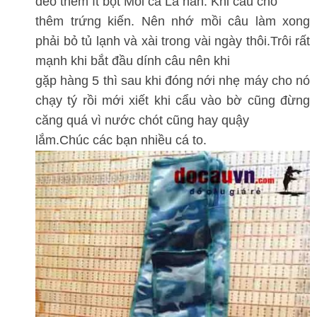
dẻo thêm ít bột Mồi cá La hán. Khi câu cho
thêm trứng kiến. Nên nhớ mồi câu làm xong
phải bỏ tủ lạnh và xài trong vài ngày thôi.Trôi rất
mạnh khi bắt đầu dính câu nên khi
gặp hàng 5 thì sau khi đóng nới nhẹ máy cho nó
chạy tý rồi mới xiết khi cẩu vào bờ cũng đừng
căng quá vì nước chót cũng hay quậy
lắm.Chúc các bạn nhiều cá to.