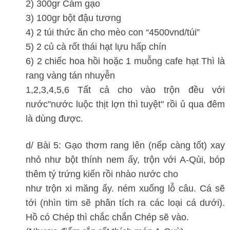
2) 300gr Cám gạo
3) 100gr bột đậu tương
4) 2 túi thức ăn cho mèo con “4500vnd/túi”
5) 2 củ cà rốt thái hạt lựu hấp chín
6) 2 chiếc hoa hồi hoặc 1 muỗng cafe hạt Thì là
rang vàng tán nhuyễn
1,2,3,4,5,6 Tất cả cho vào trộn đều với
nước"nước luộc thịt lợn thì tuyệt" rồi ủ qua đêm
là dùng được.
d/ Bài 5: Gạo thơm rang lên (nếp càng tốt) xay
nhỏ như bột thính nem ấy, trộn với A-Qùi, bóp
thêm tý trứng kiến rồi nhào nước cho
như trộn xi măng ấy. ném xuống lỗ câu. Cá sẽ
tới (nhìn tim sẽ phân tích ra các loại cá dưới).
Hồ có Chép thì chắc chắn Chép sẽ vào.