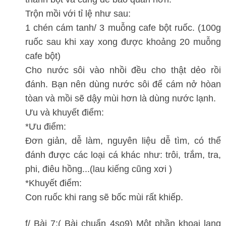
Trộn mồi với tỉ lệ như sau:
1 chén cám tanh/ 3 muỗng cafe bột ruốc. (100g
ruốc sau khi xay xong được khoảng 20 muỗng
cafe bột)
Cho nước sôi vào nhồi đều cho thật dẻo rồi
đánh. Bạn nên dùng nước sôi để cám nở hòan
tòan và mồi sẽ dậy mùi hơn là dùng nước lạnh.
Ưu và khuyết điểm:
*Ưu điểm:
Đơn giản, dễ làm, nguyên liệu dễ tìm, có thể
đánh được các loại cá khác như: trôi, trắm, tra,
phi, điêu hồng...(lau kiếng cũng xơi )
*Khuyết điểm:
Con ruốc khi rang sẽ bốc mùi rất khiếp.
f/ Bài 7:( Bài chuẩn 4so9) Một phần khoai lang