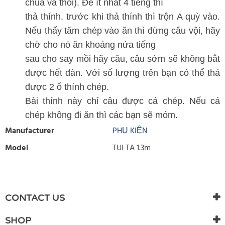
chua và thối). Để ít nhất 4 tiếng thì
thả thính, trước khi thả thính thì trộn A quỳ vào.
Nếu thấy tăm chép vào ăn thì đừng câu vội, hãy
chờ cho nó ăn khoảng nửa tiếng
sau cho say mồi hãy câu, câu sớm sẽ không bắt
được hết đàn. Với số lượng trên bạn có thể thả
được 2 ổ thính chép.
Bài thính này chỉ câu được cá chép. Nếu cá
chép không đi ăn thì các bạn sẽ móm.
Manufacturer
PHỤ KIỆN
Model
TUI TA 1.3m
WRITE REVIEW
There are currently no product reviews. Be the first who write
CONTACT US
review
SHOP