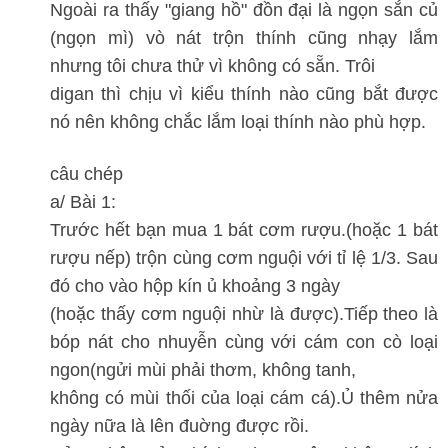
Ngoài ra thấy "giang hồ" đồn đại là ngọn sắn củ
(ngọn mì) vò nát trộn thính cũng nhạy lắm
nhưng tôi chưa thử vì không có sẵn. Trôi
digan thì chịu vì kiểu thính nào cũng bắt được
nó nên không chắc lắm loại thính nào phù hợp.
câu chép
a/ Bài 1:
Trước hết bạn mua 1 bát cơm rượu.(hoặc 1 bát
rượu nếp) trộn cùng cơm nguội với tỉ lệ 1/3. Sau
đó cho vào hộp kín ủ khoảng 3 ngày
(hoặc thấy cơm nguội nhừ là được).Tiếp theo là
bóp nát cho nhuyễn cùng với cám con cò loại
ngon(ngửi mùi phải thơm, không tanh,
không có mùi thối của loại cám cá).Ủ thêm nửa
ngày nữa là lên đuờng được rồi.