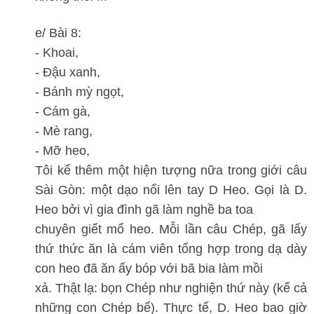
e/ Bài 8:
- Khoai,
- Đậu xanh,
- Bánh mỳ ngọt,
- Cám gà,
- Mè rang,
- Mỡ heo,
Tôi kể thêm một hiện tượng nữa trong giới câu
Sài Gòn: một dạo nổi lên tay D Heo. Gọi là D.
Heo bởi vì gia đình gã làm nghề ba toa
chuyên giết mổ heo. Mỗi lần câu Chép, gã lấy
thứ thức ăn là cám viên tổng hợp trong dạ dày
con heo đã ăn ấy bóp với bã bia làm mồi
xả. Thật lạ: bọn Chép như nghiện thứ này (kể cả
những con Chép bể). Thực tế, D. Heo bao giờ