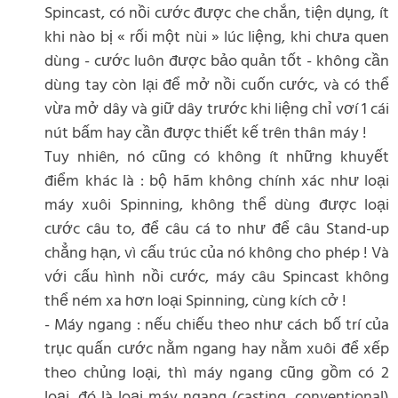
Spincast, có nồi cước được che chắn, tiện dụng, ít
khi nào bị « rối một nùi » lúc liệng, khi chưa quen
dùng - cước luôn được bảo quản tốt - không cần
dùng tay còn lại để mở nồi cuốn cước, và có thể
vừa mở dây và giữ dây trước khi liệng chỉ vơí 1 cái
nút bấm hay cần được thiết kế trên thân máy !
Tuy nhiên, nó cũng có không ít những khuyết
điểm khác là : bộ hãm không chính xác như loại
máy xuôi Spinning, không thể dùng được loại
cước câu to, để câu cá to như để câu Stand-up
chẳng hạn, vì cấu trúc của nó không cho phép ! Và
với cấu hình nồi cước, máy câu Spincast không
thể ném xa hơn loại Spinning, cùng kích cở !
- Máy ngang : nếu chiếu theo như cách bố trí của
trục quấn cước nằm ngang hay nằm xuôi để xếp
theo chủng loại, thì máy ngang cũng gồm có 2
loại, đó là loại máy ngang (casting, conventional)