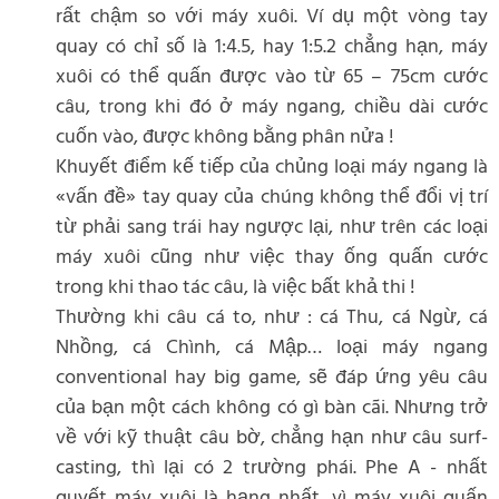
rất chậm so với máy xuôi. Ví dụ một vòng tay
quay có chỉ số là 1:4.5, hay 1:5.2 chẳng hạn, máy
xuôi có thể quấn được vào từ 65 – 75cm cước
câu, trong khi đó ở máy ngang, chiều dài cước
cuốn vào, được không bằng phân nửa !
Khuyết điểm kế tiếp của chủng loại máy ngang là
«vấn đề» tay quay của chúng không thể đổi vị trí
từ phải sang trái hay ngược lại, như trên các loại
máy xuôi cũng như việc thay ống quấn cước
trong khi thao tác câu, là việc bất khả thi !
Thường khi câu cá to, như : cá Thu, cá Ngừ, cá
Nhồng, cá Chình, cá Mập… loại máy ngang
conventional hay big game, sẽ đáp ứng yêu câu
của bạn một cách không có gì bàn cãi. Nhưng trở
về với kỹ thuật câu bờ, chẳng hạn như câu surf-
casting, thì lại có 2 trường phái. Phe A - nhất
quyết máy xuôi là hạng nhất, vì máy xuôi quấn