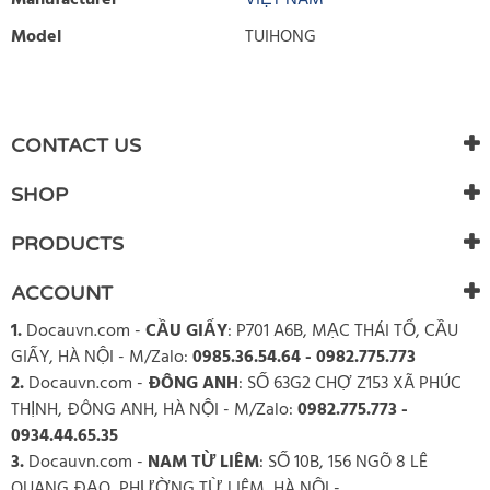
Manufacturer
VIỆT NAM
Model
TUIHONG
WRITE REVIEW
There are currently no product reviews. Be the first who write
CONTACT US
review
SHOP
PRODUCTS
ACCOUNT
1.
Docauvn.com
-
CẦU GIẤY
: P701 A6B, MẠC THÁI TỔ, CẦU
GIẤY, HÀ NỘI - M/Zalo:
0985.36.54.64 - 0982.775.773
2.
Docauvn.com
-
ĐÔNG ANH
: SỐ 63G2 CHỢ Z153 XÃ PHÚC
THỊNH, ĐÔNG ANH, HÀ NỘI - M/Zalo:
0982.775.773 -
0934.44.65.35
3.
Docauvn.com
-
NAM TỪ LIÊM
: SỐ 10B, 156 NGÕ 8 LÊ
QUANG ĐẠO, PHƯỜNG TỪ LIÊM, HÀ NỘI -