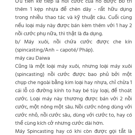
Ưu tiên kế tiếp là nồi cước của nó được bố trí
thêm 1 kẹp nhựa để chèn dây - rất hữu dụng
trong nhiều thao tác và kỹ thuật câu. Cuối cùng
nếu loại máy này được bán kèm thêm với 1 hay 2
nồi cước phụ nữa, thì thật là đa dụng.
b/ Máy xuôi, nồi chứa cước được che kín
(spincasting/Anh – capoté/ Pháp).
máy cau Daiwa
Cũng là một loại máy xuôi, nhưng loại máy xuôi
(spincasting) nồi cước được bao phủ bởi một
chụp che ngoài bằng kim loại hay nhựa, chỉ chừa 1
cái lỗ có đường kính to hay bé tùy loại, để thoát
cước. Loại máy này thương được bán với 2 nồi
cước, một nông một sâu. Nồi cước nông dùng với
cước nhỏ, nồi cước sâu, dùng với cước to, hay có
thể cùng kích cở nhưng cước dài hơn.
Máy Spincasting hay có khi còn được gọi tắt là