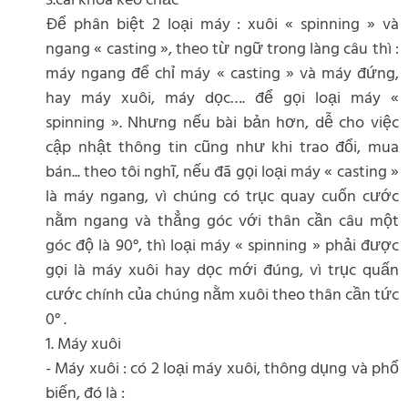
3.cài khóa kéo chắc
Để phân biệt 2 loại máy : xuôi « spinning » và
ngang « casting », theo từ ngữ trong làng câu thì :
máy ngang để chỉ máy « casting » và máy đứng,
hay máy xuôi, máy dọc…. để gọi loại máy «
spinning ». Nhưng nếu bài bản hơn, dễ cho việc
cập nhật thông tin cũng như khi trao đổi, mua
bán... theo tôi nghĩ, nếu đã gọi loại máy « casting »
là máy ngang, vì chúng có trục quay cuốn cước
nằm ngang và thẳng góc với thân cần câu một
góc độ là 90°, thì loại máy « spinning » phải được
gọi là máy xuôi hay dọc mới đúng, vì trục quấn
cước chính của chúng nằm xuôi theo thân cần tức
0° .
1. Máy xuôi
- Máy xuôi : có 2 loại máy xuôi, thông dụng và phổ
biến, đó là :