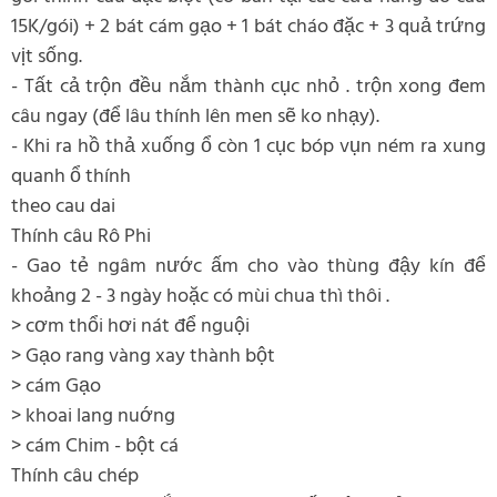
15K/gói) + 2 bát cám gạo + 1 bát cháo đặc + 3 quả trứng
vịt sống.
- Tất cả trộn đều nắm thành cục nhỏ . trộn xong đem
câu ngay (để lâu thính lên men sẽ ko nhạy).
- Khi ra hồ thả xuống ổ còn 1 cục bóp vụn ném ra xung
quanh ổ thính
theo cau dai
Thính câu Rô Phi
- Gao tẻ ngâm nước ấm cho vào thùng đậy kín để
khoảng 2 - 3 ngày hoặc có mùi chua thì thôi .
> cơm thổi hơi nát để nguội
> Gạo rang vàng xay thành bột
> cám Gạo
> khoai lang nuớng
> cám Chim - bột cá
Thính câu chép