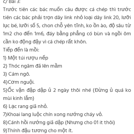
c/ Bài 3:
Trước tiên các bác muốn câu được cá chép thì trước
tiên các bác phải trọn dây link nhỏ loại dây link 20, lưỡi
lục bé, lưỡi số 5, chon chỗ yên tĩnh, ko ồn ào, độ sâu từ
1m2 cho đến 1m6, đáy bằng phẳng có bùn và ngồi ôm
cần ko động đậy vì cá chép rất khôn.
Tiếp đến là mồi:
1) Một túi rượu nếp
2) Thóc ngâm đã lên mầm
3) Cám ngô.
4)Cơm nguội.
5)Ốc vặn đập dập ủ 2 ngày thôi nhé (Đừng ủ quá ko
mùi kinh lắm)
6) Lạc rang giã nhỏ.
7)Khoai lang luộc chín xong nướng cháy vỏ.
8)Cánh hồi nướng giã dập (Nhưng cho 01 it thôi)
9)Thính đậu tương cho một ít.