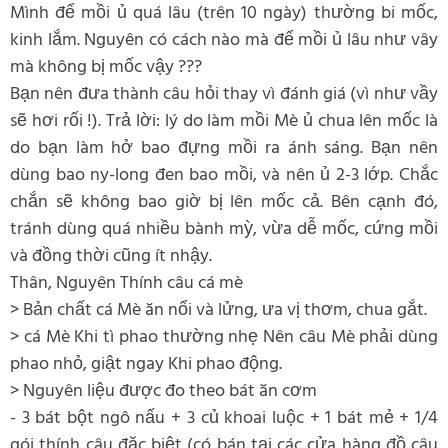
Mình để mồi ủ quá lâu (trên 10 ngày) thường bi mốc,
kinh lắm. Nguyên có cách nào mà để mồi ủ lâu như vây
mà không bị mốc vậy ???
Bạn nên đưa thành câu hỏi thay vì đánh giá (vì như vầy
sẽ hơi rối !). Trả lời: lý do làm mồi Mè ủ chua lên mốc là
do bạn làm hở bao đựng mồi ra ánh sáng. Bạn nên
dùng bao ny-long đen bao mồi, và nên ủ 2-3 lớp. Chắc
chắn sẽ không bao giờ bị lên mốc cả. Bên cạnh đó,
tránh dùng quá nhiều bành mỳ, vừa dễ mốc, cứng mồi
và đồng thời cũng ít nhậy.
Thân, Nguyên Thính câu cá mè
> Bản chất cá Mè ăn nổi và lửng, ưa vị thơm, chua gắt.
> cá Mè Khi tì phao thường nhẹ Nên câu Mè phải dùng
phao nhỏ, giật ngay Khi phao động.
> Nguyên liệu được đo theo bát ăn cơm
- 3 bát bột ngô nấu + 3 củ khoai luộc + 1 bát mẻ + 1/4
gói thính câu đặc biệt (có bán tại các cửa hàng đồ câu