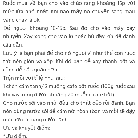
Ruốc mua về bạn cho vào chảo rang khoảng 15p với
mức lửa nhỏ nhất. Khi nào thấy nó chuyển sang màu
vàng cháy là ok.
Để nguội khoảng 10-15p. Sau đó cho vào máy xay
nhuyễn. Xay xong cho vào lọ hoặc hủ đậy kín để dành
câu dần.
Lưu ý là bạn phải để cho nó nguội vì như thế con ruốc
trở nên giòn và xốp. Khi đó bạn dễ xay thành bột và
cũng dễ bảo quản hơn.
Trộn mồi với tỉ lệ như sau:
1 chén cám tanh/ 3 muỗng cafe bột ruốc. (100g ruốc sau
khi xay xong được khoảng 20 muỗng cafe bột)
Cho nước sôi vào nhồi đều cho thật dẻo rồi đánh. Bạn
nên dùng nước sôi để cám nở hòan tòan và mồi sẽ dậy
mùi hơn là dùng nước lạnh.
Ưu và khuyết điểm:
*Ưu điểm: