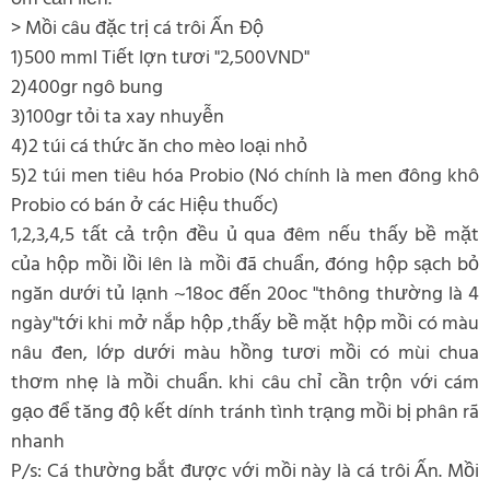
> Mồi câu đặc trị cá trôi Ấn Độ
1)500 mml Tiết lợn tươi "2,500VND"
2)400gr ngô bung
3)100gr tỏi ta xay nhuyễn
4)2 túi cá thức ăn cho mèo loại nhỏ
5)2 túi men tiêu hóa Probio (Nó chính là men đông khô
Probio có bán ở các Hiệu thuốc)
1,2,3,4,5 tất cả trộn đều ủ qua đêm nếu thấy bề mặt
của hộp mồi lồi lên là mồi đã chuẩn, đóng hộp sạch bỏ
ngăn dưới tủ lạnh ~18oc đến 20oc "thông thường là 4
ngày"tới khi mở nắp hộp ,thấy bề mặt hộp mồi có màu
nâu đen, lớp dưới màu hồng tươi mồi có mùi chua
thơm nhẹ là mồi chuẩn. khi câu chỉ cần trộn với cám
gạo để tăng độ kết dính tránh tình trạng mồi bị phân rã
nhanh
P/s: Cá thường bắt được với mồi này là cá trôi Ấn. Mồi