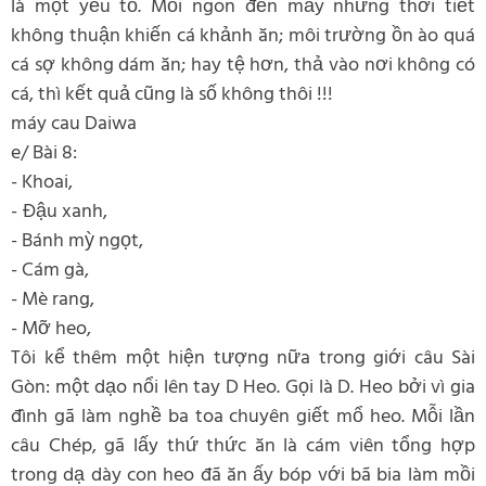
là một yếu tố. Mồi ngon đến mấy nhưng thời tiết
không thuận khiến cá khảnh ăn; môi trường ồn ào quá
cá sợ không dám ăn; hay tệ hơn, thả vào nơi không có
cá, thì kết quả cũng là số không thôi !!!
máy cau Daiwa
e/ Bài 8:
- Khoai,
- Đậu xanh,
- Bánh mỳ ngọt,
- Cám gà,
- Mè rang,
- Mỡ heo,
Tôi kể thêm một hiện tượng nữa trong giới câu Sài
Gòn: một dạo nổi lên tay D Heo. Gọi là D. Heo bởi vì gia
đình gã làm nghề ba toa chuyên giết mổ heo. Mỗi lần
câu Chép, gã lấy thứ thức ăn là cám viên tổng hợp
trong dạ dày con heo đã ăn ấy bóp với bã bia làm mồi