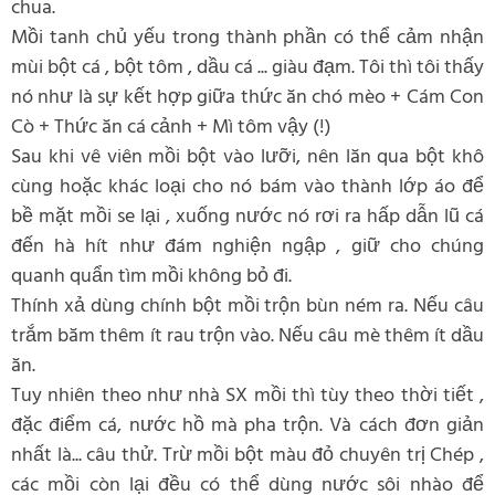
chua.
Mồi tanh chủ yếu trong thành phần có thể cảm nhận
mùi bột cá , bột tôm , dầu cá ... giàu đạm. Tôi thì tôi thấy
nó như là sự kết hợp giữa thức ăn chó mèo + Cám Con
Cò + Thức ăn cá cảnh + Mì tôm vậy (!)
Sau khi vê viên mồi bột vào lưỡi, nên lăn qua bột khô
cùng hoặc khác loại cho nó bám vào thành lớp áo để
bề mặt mồi se lại , xuống nước nó rơi ra hấp dẫn lũ cá
đến hà hít như đám nghiện ngập , giữ cho chúng
quanh quẩn tìm mồi không bỏ đi.
Thính xả dùng chính bột mồi trộn bùn ném ra. Nếu câu
trắm băm thêm ít rau trộn vào. Nếu câu mè thêm ít dầu
ăn.
Tuy nhiên theo như nhà SX mồi thì tùy theo thời tiết ,
đặc điểm cá, nước hồ mà pha trộn. Và cách đơn giản
nhất là... câu thử. Trừ mồi bột màu đỏ chuyên trị Chép ,
các mồi còn lại đều có thể dùng nước sôi nhào để