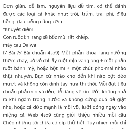
Đơn giản, dễ làm, nguyên liệu dễ tìm, có thể đánh
được các loại cá khác như: trôi, trắm, tra, phi, điêu
hồng...(lau kiếng cũng xơi )
*Khuyết điểm:
Con ruốc khi rang sẽ bốc mùi rất khiếp.
máy cau Daiwa
f/ Bài 7:( Bài chuẩn 4so9) Một phần khoai lang nướng
thơm cháy, bỏ vỏ chỉ lấy ruột mịn vàng óng + một phần
ruột bánh mỳ, hoặc bột mì + một chút pho-mai nhào
thật nhuyễn. Bạn cứ nhào cho đến khi nào bột dẻo
mượt và không còn dính tay nữa thì thôi. Mồi đạt tiêu
chuẩn phải mịn và dẻo, dễ dàng vê kín lưỡi, không nhả
ra khi ngâm trong nước và không cứng quá để giật
nhẹ, hoặc cá đớp mạnh là mồi vỡ, lưỡi đóng ngay vào
miệng cá. Web 4so9 cũng giới thiệu nhiều mồi câu
Chép nhưng tôi chưa có dịp thử hết. Tuy nhiên mồi chỉ