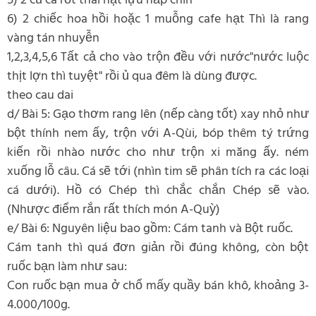
5) 2 củ cà rốt thái hạt lựu hấp chín
6) 2 chiếc hoa hồi hoặc 1 muỗng cafe hạt Thì là rang
vàng tán nhuyễn
1,2,3,4,5,6 Tất cả cho vào trộn đều với nước"nước luộc
thịt lợn thì tuyệt" rồi ủ qua đêm là dùng được.
theo cau dai
d/ Bài 5: Gạo thơm rang lên (nếp càng tốt) xay nhỏ như
bột thính nem ấy, trộn với A-Qùi, bóp thêm tý trứng
kiến rồi nhào nước cho như trộn xi măng ấy. ném
xuống lỗ câu. Cá sẽ tới (nhìn tim sẽ phân tích ra các loại
cá dưới). Hồ có Chép thì chắc chắn Chép sẽ vào.
(Nhược điểm rắn rất thích món A-Quỳ)
e/ Bài 6: Nguyên liệu bao gồm: Cám tanh và Bột ruốc.
Cám tanh thì quá đơn giản rồi đúng không, còn bột
ruốc bạn làm như sau:
Con ruốc bạn mua ở chổ mấy quầy bán khô, khoảng 3-
4.000/100g.