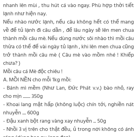
nhanh lên mùi , thu hút cá vào ngay. Phù hợp thời tiết
lạnh như hiện nay.
Nếu nhào nước lạnh, nếu câu không hết có thể mang
về để tủ lạnh đi câu dần , để lâu ngày sẽ lên men chua
thành mồi câu mè. Nếu dùng nước sôi nhào thì mồi câu
thừa có thể để vài ngày tủ lạnh , khi lên men chua cũng
trở thành mồi câu mè ( Câu mè vào mồm nhé ! Khiếp
chưa? )
Mồi câu cá Mè độc chiêu !
A. MỒI NỀN cho mỗi 1kg mồi:
- Bánh mì mềm (Như Lan, Đức Phát v.v.) bào nhỏ, ray
cho mịn ........ 350g
- Khoai lang mật hấp (không luộc) chín tới, nghiền nát
nhuyễn .... 600g
- Đậu xanh bột rang vàng xay nhuyễn ... 50g
- Nhồi 3 vị trên cho thật đều, ủ trong nơi không có ánh