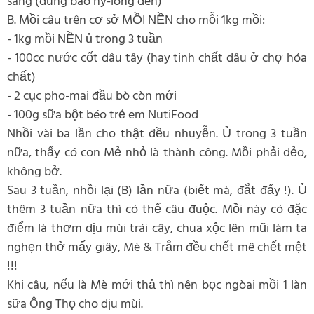
sáng (dùng bao ny-long đen)
B. Mồi câu trên cơ sở MỒI NỀN cho mỗi 1kg mồi:
- 1kg mồi NỀN ủ trong 3 tuần
- 100cc nước cốt dâu tây (hay tinh chất dâu ở chợ hóa
chất)
- 2 cục pho-mai đầu bò còn mới
- 100g sữa bột béo trẻ em NutiFood
Nhồi vài ba lần cho thật đều nhuyễn. Ủ trong 3 tuần
nữa, thấy có con Mẻ nhỏ là thành công. Mồi phải dẻo,
không bở.
Sau 3 tuần, nhồi lại (B) lần nữa (biết mà, đắt đấy !). Ủ
thêm 3 tuần nữa thì có thể câu đuộc. Mồi này có đặc
điểm là thơm dịu mùi trái cây, chua xộc lên mũi làm ta
nghẹn thở mấy giây, Mè & Trắm đều chết mê chết mệt
!!!
Khi câu, nếu là Mè mới thả thì nên bọc ngòai mồi 1 làn
sữa Ông Thọ cho dịu mùi.