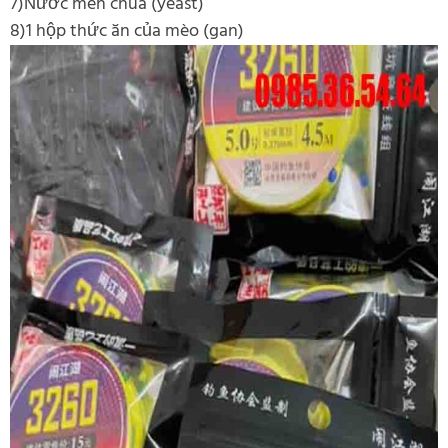
7)Nước men chua (yeast)
8)1 hộp thức ăn của mèo (gan)