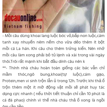
- Mồi câu dùng khoai lang luộc bóc vỏ,bắp non luộc,cám
tanh xay nhuyển nêm nếm cho vừa dẻo thêm ít bột
mồi cá La hán. Khi câu cho thêm trứng kiến. Nên nhớ
mồi câu làm xong phải bỏ tủ lạnh và xài trong vài ngày
thôi.Trôi rất mạnh khi bắt đầu dính câu nên k
**- Thính nhà cháu hoàn toàn giống các bác vẫn chỉ
mầm thóc,ngô bung,khoai(tự luộc),cám gạo,
Protein,men vi sinh trộn lẫn ủ trong 12h. Trước khi thả ổ
trộn thêm một ít mỡ động vật mồi sẽ phát huy tác
dụng cực nhanh ( nếu thời tiết thuận chỉ cần 10 phút là
cá đá phao) chính vì thế nhà cháu thả ổ xong là ngồi
ôm cần liền.