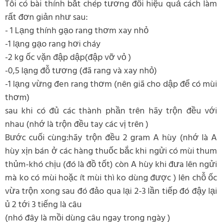
Tôi có bài thính bắt chép tương đối hiệu quả cách làm
rất đơn giản như sau:
- 1 Lạng thính gạo rang thơm xay nhỏ
-1 lạng gạo rang hơi cháy
-2 kg ốc vặn đập dập(đập vỡ vỏ )
-0,5 lạng đỗ tương (đã rang và xay nhỏ)
-1 lạng vừng đen rang thơm (nên giã cho dập để có mùi
thơm)
sau khi có đủ các thành phần trên hãy trộn đều với
nhau (nhớ là trộn đều tay các vị trên )
Bước cuối cùng:hãy trộn đều 2 gram A hùy (nhớ là A
hùy xịn bán ở các hàng thuốc bắc khi ngửi có mùi thum
thủm-khó chịu (đó là đồ tốt) còn A hùy khi đưa lên ngửi
mà ko có mùi hoặc ít mùi thì ko dùng được ) lên chỗ ốc
vừa trộn xong sau đó đảo qua lại 2-3 lần tiếp đó đậy lại
ủ 2 tới 3 tiếng là câu
(nhó đây là mồi dùng câu ngay trong ngày )