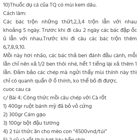
10)Thuốc dụ cá của TQ có mùi kem dâu.
Cách làm:
Các bác trộn những thứ1,2,3,4 trộn lẫn với nhau
khoảng 5 ngày. Trươc khi đi câu 2 ngày các bác đập ốc
ủ lẫn với nhau.Trước khi đi câu các bác trộn thêm
6,7,8,9,10.
Mồi này hơi nhão, các bác thả ben đánh đầu cành, mỗi
lần chỉ nên xả 1/2 ben thôi nhé, hết 1 tiếng lại xả thêm 1
lần. Đảm bảo các chép mà ngửi thấy mùi thính này thì
chỉ có quanh quẩn ở ổ thính, ko thể bỏ đi được.
cuoc cau ca
c/ Bài 4: Công thức mồi câu chép với Cà rốt
1) 400gr ruột bánh mỳ đã bỏ vỏ cứng
2) 300gr Cám gạo
3) 100gr bột đậu tương
4) 2 túi thức ăn cho mèo con “4500vnd/túi”