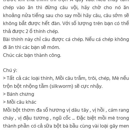
chép vào ăn thì đừng câu vội, hãy chờ cho nó ăn
khoảng nửa tiếng sau cho say mồi hãy câu, câu sớm sẽ
không bắt được hết đàn. Với số lượng trên bạn có thể
thả được 2 ổ thính chép.
Bài thính này chỉ câu được cá chép. Nếu cá chép không
đi ăn thì các bạn sẽ móm.
Chúc các bạn thành công.
Chú ý:
> Tất cả các loại thính, Mồi câu trắm, trôi, chép, Mè nếu
trộn bột nhộng tằm (silkworm) sẽ cực nhậy.
> Bánh chưng
> Mồi câu khác
Mồi bột thơm đa số hương vị dâu tây , vị hồi , cám rang
cháy , vị đậu tương , ngũ cốc ... Đặc biệt mồi mè trong
thành phần có cả sữa bột bà bầu cùng vài loại gây men