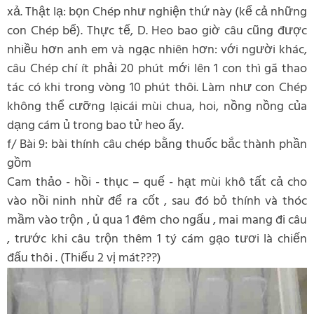
xả. Thật lạ: bọn Chép như nghiện thứ này (kể cả những
con Chép bể). Thực tế, D. Heo bao giờ câu cũng được
nhiều hơn anh em và ngạc nhiên hơn: với người khác,
câu Chép chí ít phải 20 phút mới lên 1 con thì gã thao
tác có khi trong vòng 10 phút thôi. Làm như con Chép
không thể cưỡng lạicái mùi chua, hoi, nồng nồng của
dạng cám ủ trong bao tử heo ấy.
f/ Bài 9: bài thính câu chép bằng thuốc bắc thành phần
gồm
Cam thảo - hồi - thục – quế - hạt mùi khô tất cả cho
vào nồi ninh nhừ để ra cốt , sau đó bỏ thính và thóc
mầm vào trộn , ủ qua 1 đêm cho ngấu , mai mang đi câu
, trước khi câu trộn thêm 1 tý cám gạo tươi là chiến
đấu thôi . (Thiếu 2 vị mát???)