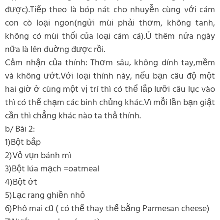
được).Tiếp theo là bóp nát cho nhuyễn cùng với cám
con cò loại ngon(ngửi mùi phải thơm, không tanh,
không có mùi thối của loại cám cá).Ủ thêm nửa ngày
nữa là lên đuờng được rồi.
Cảm nhận của thính: Thơm sâu, không dính tay,mềm
và không ướt.Với loại thính này, nếu bạn câu độ một
hai giờ ở cùng một vị trí thì có thể lắp lưỡi câu lục vào
thì có thể chạm các binh chủng khác.Vì mỗi lần bạn giật
cần thì chẳng khác nào ta thả thính.
b/ Bài 2:
1)Bột bắp
2)Vỏ vụn bánh mì
3)Bột lúa mạch =oatmeal
4)Bột ớt
5)Lạc rang ghiền nhỏ
6)Phô mai cũ ( có thể thay thế bằng Parmesan cheese)