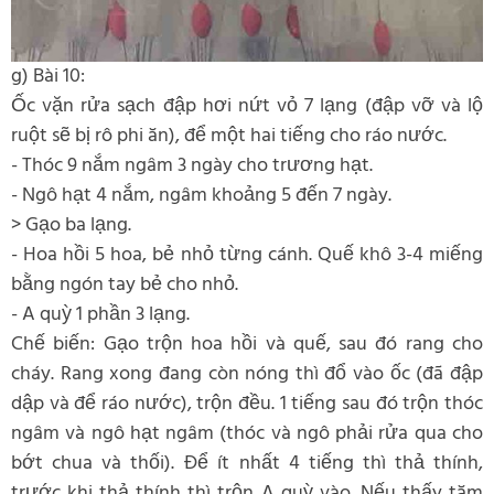
g) Bài 10:
Ốc vặn rửa sạch đập hơi nứt vỏ 7 lạng (đập vỡ và lộ
ruột sẽ bị rô phi ăn), để một hai tiếng cho ráo nước.
- Thóc 9 nắm ngâm 3 ngày cho trương hạt.
- Ngô hạt 4 nắm, ngâm khoảng 5 đến 7 ngày.
> Gạo ba lạng.
- Hoa hồi 5 hoa, bẻ nhỏ từng cánh. Quế khô 3-4 miếng
bằng ngón tay bẻ cho nhỏ.
- A quỳ 1 phần 3 lạng.
Chế biến: Gạo trộn hoa hồi và quế, sau đó rang cho
cháy. Rang xong đang còn nóng thì đổ vào ốc (đã đập
dập và để ráo nước), trộn đều. 1 tiếng sau đó trộn thóc
ngâm và ngô hạt ngâm (thóc và ngô phải rửa qua cho
bớt chua và thối). Để ít nhất 4 tiếng thì thả thính,
trước khi thả thính thì trộn A quỳ vào. Nếu thấy tăm