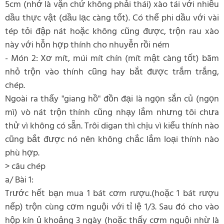
5cm (nhớ là vặn chứ không phải thái) xào tái với nhiều
dầu thực vật (dầu lạc càng tốt). Có thể phi dầu với vài
tép tỏi đập nát hoặc không cũng được, trộn rau xào
này với hỗn hợp thính cho nhuyễn rồi ném
- Món 2: Xơ mít, múi mít chín (mít mật càng tốt) băm
nhỏ trộn vào thính cũng hay bắt được trắm trắng,
chép.
Ngoài ra thấy "giang hồ" đồn đại là ngọn sắn củ (ngọn
mì) vò nát trộn thính cũng nhạy lắm nhưng tôi chưa
thử vì không có sẵn. Trôi digan thì chịu vì kiểu thính nào
cũng bắt được nó nên không chắc lắm loại thính nào
phù hợp.
> câu chép
a/ Bài 1:
Trước hết bạn mua 1 bát cơm rượu.(hoặc 1 bát rượu
nếp) trộn cùng cơm nguội với tỉ lệ 1/3. Sau đó cho vào
hộp kín ủ khoảng 3 ngày (hoặc thấy cơm nguội nhừ là