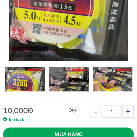
10,000
Đ
Qty:
In stock
MUA HÀNG