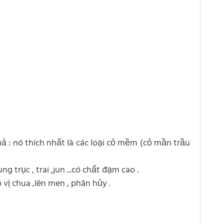
uả : nó thích nhất là các loại cỏ mềm (cỏ mần trầu
 trục , trai ,jun ...có chất đạm cao .
ó vị chua ,lên men , phân hủy .