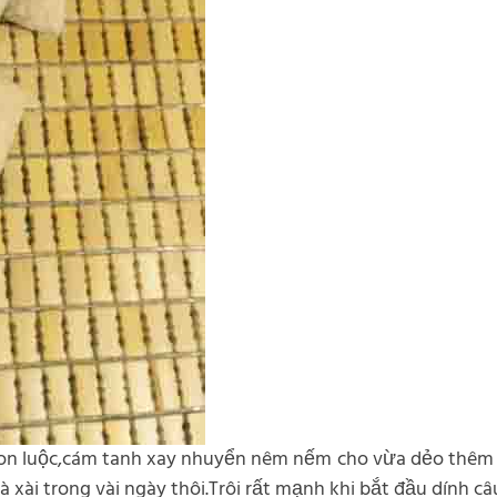
non luộc,cám tanh xay nhuyển nêm nếm cho vừa dẻo thêm ít
 xài trong vài ngày thôi.Trôi rất mạnh khi bắt đầu dính câ