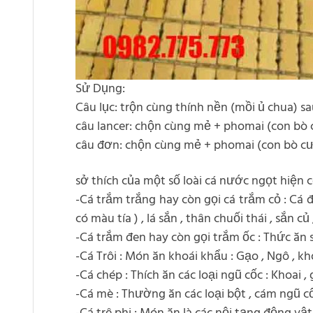
Sử Dụng:
Câu lục: trộn cùng thính nền (mồi ủ chua) 
câu lancer: chộn cùng mẻ + phomai (con bò c
câu đơn: chộn cùng mẻ + phomai (con bò cười
sở thích của một số loài cá nước ngọt hiện c
-Cá trắm trắng hay còn gọi cá trắm cỏ : Cá 
có màu tía ) , lá sắn , thân chuối thái , sắn củ 
-Cá trắm đen hay còn gọi trắm ốc : Thức ăn sở 
-Cá Trôi : Món ăn khoái khẩu : Gạo , Ngô , kho
-Cá chép : Thích ăn các loại ngũ cốc : Khoai ,
-Cá mè : Thường ăn các loại bột , cám ngũ cốc