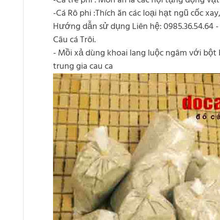
-Cá trê phi : Món ăn là các nội tạng động vật 
-Cá Rô phi :Thích ăn các loại hạt ngũ cốc xay
Hướng dẫn sử dụng Liên hệ: 0985.36.54.64 - 
Câu cá Trôi.
- Mồi xả dùng khoai lang luộc ngâm với bột
trung gia cau ca