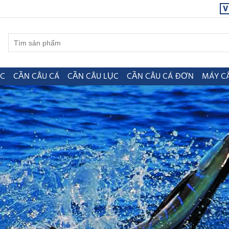
V
ỤC
CẦN CÂU CÁ
CẦN CÂU LỤC
CẦN CÂU CÁ ĐƠN
MÁY C