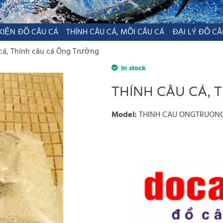
KIỆN ĐỒ CÂU CÁ
THÍNH CÂU CÁ, MỒI CÂU CÁ
ĐẠI LÝ ĐỒ CÂ
cá, Thính câu cá Ông Trường
In stock
THÍNH CÂU CÁ,
Model
:
THINH CAU ONGTRUON