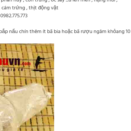
phân hủy , côn trùng , ốc say ...ủ lên men , nặng mùi ,
, cám trứng , thịt động vật
0982.775.773
 bắp nấu chín thêm ít bã bia hoặc bã rượu ngâm khỏang 10 