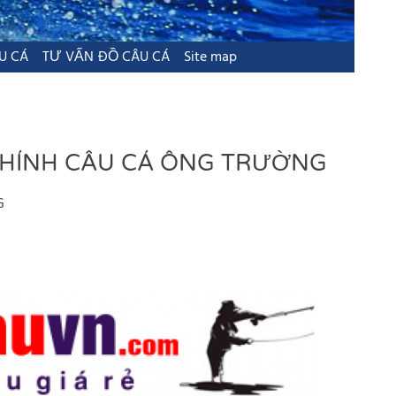
U CÁ
TƯ VẤN ĐỒ CÂU CÁ
Site map
 THÍNH CÂU CÁ ÔNG TRƯỜNG
G