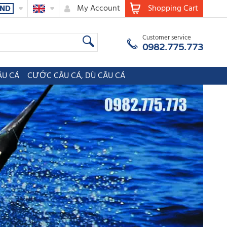
My Account
Shopping Cart
ND
Customer service
0982.775.773
ÂU CÁ
CƯỚC CÂU CÁ, DÙ CÂU CÁ