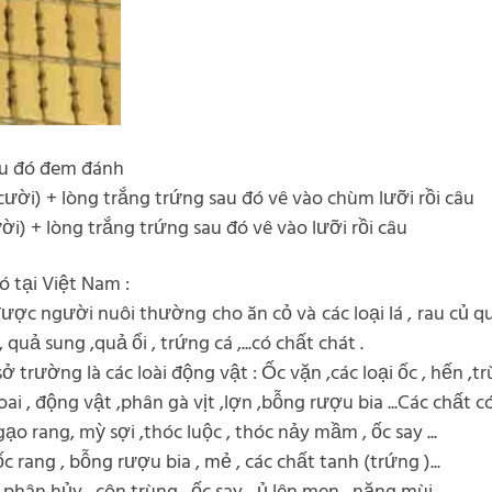
sau đó đem đánh
ười) + lòng trắng trứng sau đó vê vào chùm lưỡi rồi câu
) + lòng trắng trứng sau đó vê vào lưỡi rồi câu
ó tại Việt Nam :
được người nuôi thường cho ăn cỏ và các loại lá , rau củ q
, quả sung ,quả ổi , trứng cá ,...có chất chát .
trường là các loài động vật : Ốc vặn ,các loại ốc , hến ,trùng
ai , động vật ,phân gà vịt ,lợn ,bỗng rượu bia ...Các chất c
 gạo rang, mỳ sợi ,thóc luộc , thóc nảy mầm , ốc say ...
 rang , bỗng rượu bia , mẻ , các chất tanh (trứng )...