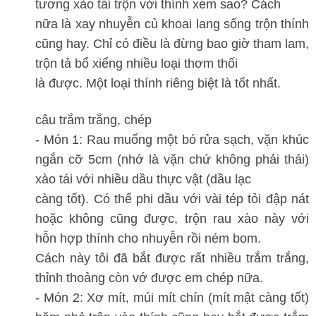
tương xào tái trộn với thính xem sao? Cách
nữa là xay nhuyễn củ khoai lang sống trộn thính
cũng hay. Chỉ có điều là đừng bao giờ tham lam,
trộn tả bổ xiểng nhiều loại thơm thối
là được. Một loại thính riêng biệt là tốt nhất.
câu trắm trắng, chép
- Món 1: Rau muống một bó rửa sạch, vặn khúc
ngắn cỡ 5cm (nhớ là vặn chứ không phải thái)
xào tái với nhiều dầu thực vật (dầu lạc
càng tốt). Có thể phi dầu với vài tép tỏi đập nát
hoặc không cũng được, trộn rau xào này với
hỗn hợp thính cho nhuyễn rồi ném bom.
Cách này tôi đã bắt được rất nhiều trắm trắng,
thỉnh thoảng còn vớ được em chép nữa.
- Món 2: Xơ mít, múi mít chín (mít mật càng tốt)