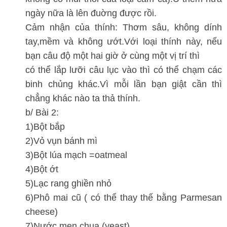
ngày nữa là lên đuờng được rồi.
Cảm nhận của thính: Thơm sâu, không dính
tay,mềm và không ướt.Với loại thính này, nếu
bạn câu độ một hai giờ ở cùng một vị trí thì
có thể lắp lưỡi câu lục vào thì có thể chạm các
binh chủng khác.Vì mỗi lần bạn giật cần thì
chẳng khác nào ta thả thính.
b/ Bài 2:
1)Bột bắp
2)Vỏ vụn bánh mì
3)Bột lúa mạch =oatmeal
4)Bột ớt
5)Lạc rang ghiền nhỏ
6)Phô mai cũ ( có thể thay thế bằng Parmesan
cheese)
7)Nước men chua (yeast)