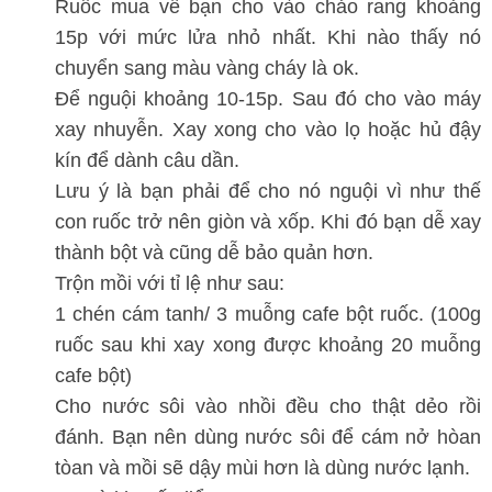
Ruốc mua về bạn cho vào chảo rang khoảng
15p với mức lửa nhỏ nhất. Khi nào thấy nó
chuyển sang màu vàng cháy là ok.
Để nguội khoảng 10-15p. Sau đó cho vào máy
xay nhuyễn. Xay xong cho vào lọ hoặc hủ đậy
kín để dành câu dần.
Lưu ý là bạn phải để cho nó nguội vì như thế
con ruốc trở nên giòn và xốp. Khi đó bạn dễ xay
thành bột và cũng dễ bảo quản hơn.
Trộn mồi với tỉ lệ như sau:
1 chén cám tanh/ 3 muỗng cafe bột ruốc. (100g
ruốc sau khi xay xong được khoảng 20 muỗng
cafe bột)
Cho nước sôi vào nhồi đều cho thật dẻo rồi
đánh. Bạn nên dùng nước sôi để cám nở hòan
tòan và mồi sẽ dậy mùi hơn là dùng nước lạnh.