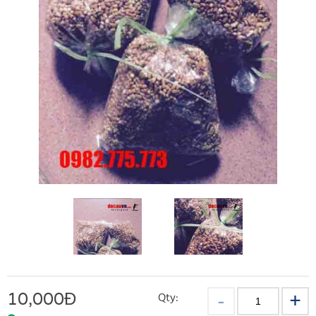
10,000
Đ
Qty: