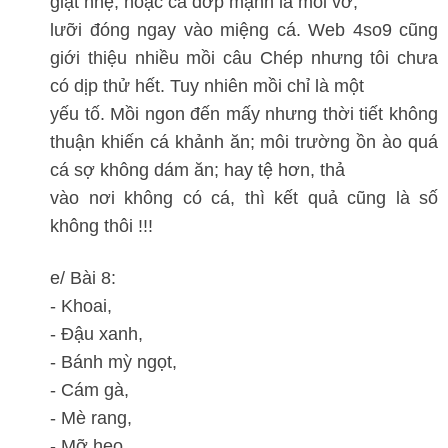
giật nhẹ, hoặc cá đớp mạnh là mồi vỡ,
lưỡi đóng ngay vào miệng cá. Web 4so9 cũng
giới thiệu nhiều mồi câu Chép nhưng tôi chưa
có dịp thử hết. Tuy nhiên mồi chỉ là một
yếu tố. Mồi ngon đến mấy nhưng thời tiết không
thuận khiến cá khảnh ăn; môi trường ồn ào quá
cá sợ không dám ăn; hay tệ hơn, thả
vào nơi không có cá, thì kết quả cũng là số
không thôi !!!
e/ Bài 8:
- Khoai,
- Đậu xanh,
- Bánh mỳ ngọt,
- Cám gà,
- Mè rang,
- Mỡ heo,