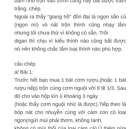
băm nhỏ trộn vào thính cũng hay bắt được trắm
trắng, chép.
Ngoài ra thấy "giang hồ" đồn đại là ngọn sắn củ
(ngọn mì) vò nát trộn thính cũng nhạy lắm
nhưng tôi chưa thử vì không có sẵn. Trôi
digan thì chịu vì kiểu thính nào cũng bắt được
nó nên không chắc lắm loại thính nào phù hợp.
câu chép
a/ Bài 1:
Trước hết bạn mua 1 bát cơm rượu.(hoặc 1 bát
rượu nếp) trộn cùng cơm nguội với tỉ lệ 1/3. Sau
đó cho vào hộp kín ủ khoảng 3 ngày
(hoặc thấy cơm nguội nhừ là được).Tiếp theo là
bóp nát cho nhuyễn cùng với cám con cò loại
ngon(ngửi mùi phải thơm, không tanh,
không có mùi thối của loại cám cá).Ủ thêm nửa