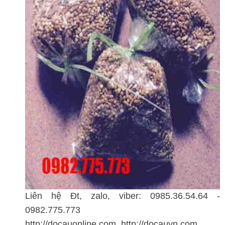
Liên hệ Đt, zalo, viber: 0985.36.54.64 -
0982.775.773
http://docauonline.com, http://docauvn.com