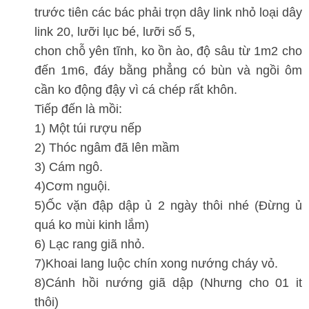
trước tiên các bác phải trọn dây link nhỏ loại dây
link 20, lưỡi lục bé, lưỡi số 5,
chon chỗ yên tĩnh, ko ồn ào, độ sâu từ 1m2 cho
đến 1m6, đáy bằng phẳng có bùn và ngồi ôm
cần ko động đậy vì cá chép rất khôn.
Tiếp đến là mồi:
1) Một túi rượu nếp
2) Thóc ngâm đã lên mầm
3) Cám ngô.
4)Cơm nguội.
5)Ốc vặn đập dập ủ 2 ngày thôi nhé (Đừng ủ
quá ko mùi kinh lắm)
6) Lạc rang giã nhỏ.
7)Khoai lang luộc chín xong nướng cháy vỏ.
8)Cánh hồi nướng giã dập (Nhưng cho 01 it
thôi)