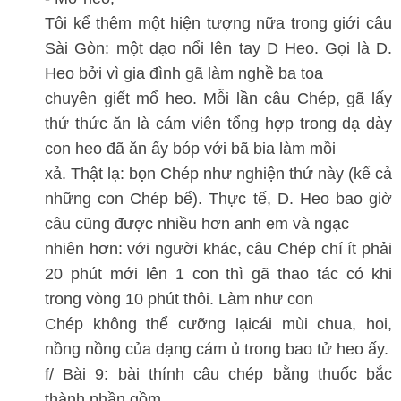
Tôi kể thêm một hiện tượng nữa trong giới câu
Sài Gòn: một dạo nổi lên tay D Heo. Gọi là D.
Heo bởi vì gia đình gã làm nghề ba toa
chuyên giết mổ heo. Mỗi lần câu Chép, gã lấy
thứ thức ăn là cám viên tổng hợp trong dạ dày
con heo đã ăn ấy bóp với bã bia làm mồi
xả. Thật lạ: bọn Chép như nghiện thứ này (kể cả
những con Chép bể). Thực tế, D. Heo bao giờ
câu cũng được nhiều hơn anh em và ngạc
nhiên hơn: với người khác, câu Chép chí ít phải
20 phút mới lên 1 con thì gã thao tác có khi
trong vòng 10 phút thôi. Làm như con
Chép không thể cưỡng lạicái mùi chua, hoi,
nồng nồng của dạng cám ủ trong bao tử heo ấy.
f/ Bài 9: bài thính câu chép bằng thuốc bắc
thành phần gồm