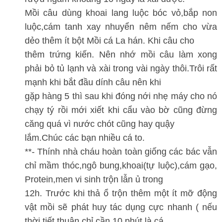
Mồi câu dùng khoai lang luộc bóc vỏ,bắp non
luộc,cám tanh xay nhuyển nêm nếm cho vừa
dẻo thêm ít bột Mồi cá La hán. Khi câu cho
thêm trứng kiến. Nên nhớ mồi câu làm xong
phải bỏ tủ lạnh và xài trong vài ngày thôi.Trôi rất
mạnh khi bắt đầu dính câu nên khi
gặp hàng 5 thì sau khi đóng nới nhẹ máy cho nó
chạy tý rồi mới xiết khi cẩu vào bờ cũng đừng
căng quá vì nước chót cũng hay quậy
lắm.Chúc các bạn nhiều cá to.
**- Thính nhà cháu hoàn toàn giống các bác vẫn
chỉ mầm thóc,ngô bung,khoai(tự luộc),cám gạo,
Protein,men vi sinh trộn lẫn ủ trong
12h. Trước khi thả ổ trộn thêm một ít mỡ động
vật mồi sẽ phát huy tác dụng cực nhanh ( nếu
thời tiết thuận chỉ cần 10 phút là cá