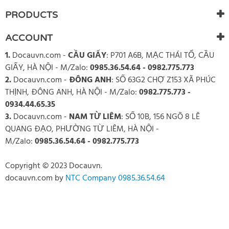
PRODUCTS
ACCOUNT
1.
Docauvn.com
-
CẦU GIẤY
: P701 A6B, MẠC THÁI TỔ, CẦU
GIẤY, HÀ NỘI - M/Zalo:
0985.36.54.64 - 0982.775.773
2.
Docauvn.com
-
ĐÔNG ANH
: SỐ 63G2 CHỢ Z153 XÃ PHÚC
THỊNH, ĐÔNG ANH, HÀ NỘI - M/Zalo:
0982.775.773 -
0934.44.65.35
3.
Docauvn.com
-
NAM TỪ LIÊM
: SỐ 10B, 156 NGÕ 8 LÊ
QUANG ĐẠO, PHƯỜNG TỪ LIÊM, HÀ NỘI -
M/Zalo:
0985.36.54.64 - 0982.775.773
Copyright © 2023 Docauvn.
docauvn.com
by
NTC Company 0985.36.54.64