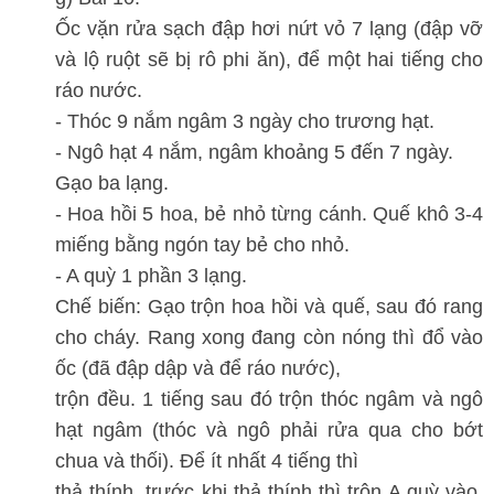
Ốc vặn rửa sạch đập hơi nứt vỏ 7 lạng (đập vỡ
và lộ ruột sẽ bị rô phi ăn), để một hai tiếng cho
ráo nước.
- Thóc 9 nắm ngâm 3 ngày cho trương hạt.
- Ngô hạt 4 nắm, ngâm khoảng 5 đến 7 ngày.
Gạo ba lạng.
- Hoa hồi 5 hoa, bẻ nhỏ từng cánh. Quế khô 3-4
miếng bằng ngón tay bẻ cho nhỏ.
- A quỳ 1 phần 3 lạng.
Chế biến: Gạo trộn hoa hồi và quế, sau đó rang
cho cháy. Rang xong đang còn nóng thì đổ vào
ốc (đã đập dập và để ráo nước),
trộn đều. 1 tiếng sau đó trộn thóc ngâm và ngô
hạt ngâm (thóc và ngô phải rửa qua cho bớt
chua và thối). Để ít nhất 4 tiếng thì
thả thính, trước khi thả thính thì trộn A quỳ vào.