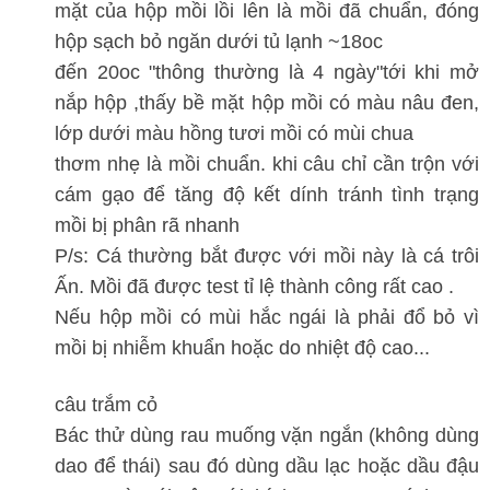
mặt của hộp mồi lồi lên là mồi đã chuẩn, đóng
hộp sạch bỏ ngăn dưới tủ lạnh ~18oc
đến 20oc "thông thường là 4 ngày"tới khi mở
nắp hộp ,thấy bề mặt hộp mồi có màu nâu đen,
lớp dưới màu hồng tươi mồi có mùi chua
thơm nhẹ là mồi chuẩn. khi câu chỉ cần trộn với
cám gạo để tăng độ kết dính tránh tình trạng
mồi bị phân rã nhanh
P/s: Cá thường bắt được với mồi này là cá trôi
Ấn. Mồi đã được test tỉ lệ thành công rất cao .
Nếu hộp mồi có mùi hắc ngái là phải đổ bỏ vì
mồi bị nhiễm khuẩn hoặc do nhiệt độ cao...
câu trắm cỏ
Bác thử dùng rau muống vặn ngắn (không dùng
dao để thái) sau đó dùng dầu lạc hoặc dầu đậu