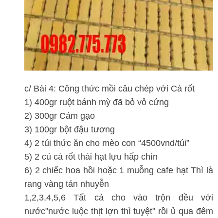
c/ Bài 4: Công thức mồi câu chép với Cà rốt
1) 400gr ruột bánh mỳ đã bỏ vỏ cứng
2) 300gr Cám gạo
3) 100gr bột đậu tương
4) 2 túi thức ăn cho mèo con “4500vnd/túi”
5) 2 củ cà rốt thái hạt lựu hấp chín
6) 2 chiếc hoa hồi hoặc 1 muỗng cafe hạt Thì là
rang vàng tán nhuyễn
1,2,3,4,5,6 Tất cả cho vào trộn đều với
nước"nước luộc thịt lợn thì tuyệt" rồi ủ qua đêm