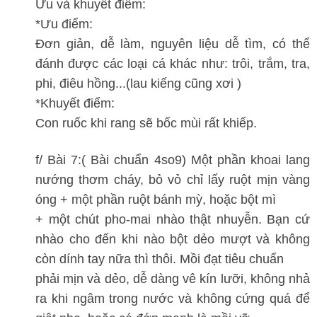
Ưu và khuyết điểm:
*Ưu điểm:
Đơn giản, dễ làm, nguyên liệu dễ tìm, có thể
đánh được các loại cá khác như: trôi, trắm, tra,
phi, điêu hồng...(lau kiếng cũng xơi )
*Khuyết điểm:
Con ruốc khi rang sẽ bốc mùi rất khiếp.
f/ Bài 7:( Bài chuẩn 4so9) Một phần khoai lang
nướng thơm cháy, bỏ vỏ chỉ lấy ruột mịn vàng
óng + một phần ruột bánh mỳ, hoặc bột mì
+ một chút pho-mai nhào thật nhuyễn. Bạn cứ
nhào cho đến khi nào bột dẻo mượt và không
còn dính tay nữa thì thôi. Mồi đạt tiêu chuẩn
phải mịn và dẻo, dễ dàng vê kín lưỡi, không nhả
ra khi ngâm trong nước và không cứng quá để