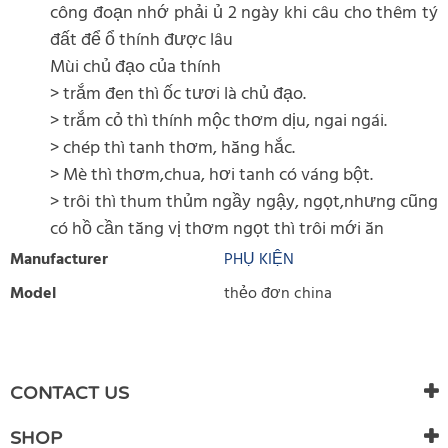
công đoạn nhớ phải ủ 2 ngày khi câu cho thêm tý
đất để ổ thính được lâu
Mùi chủ đạo của thính
> trắm đen thì ốc tươi là chủ đạo.
> trắm cỏ thì thính mộc thơm dịu, ngai ngái.
> chép thì tanh thơm, hăng hắc.
> Mè thì thơm,chua, hơi tanh có váng bột.
> trôi thì thum thủm ngầy ngậy, ngọt,nhưng cũng
có hồ cần tăng vị thơm ngọt thì trôi mới ăn
Manufacturer
PHỤ KIỆN
Model
thẻo đơn china
WRITE REVIEW
There are currently no product reviews. Be the first who write
CONTACT US
review
SHOP