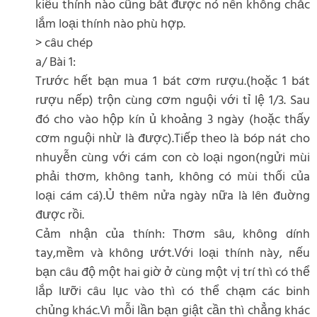
kiểu thính nào cũng bắt được nó nên không chắc
lắm loại thính nào phù hợp.
> câu chép
a/ Bài 1:
Trước hết bạn mua 1 bát cơm rượu.(hoặc 1 bát
rượu nếp) trộn cùng cơm nguội với tỉ lệ 1/3. Sau
đó cho vào hộp kín ủ khoảng 3 ngày (hoặc thấy
cơm nguội nhừ là được).Tiếp theo là bóp nát cho
nhuyễn cùng với cám con cò loại ngon(ngửi mùi
phải thơm, không tanh, không có mùi thối của
loại cám cá).Ủ thêm nửa ngày nữa là lên đuờng
được rồi.
Cảm nhận của thính: Thơm sâu, không dính
tay,mềm và không ướt.Với loại thính này, nếu
bạn câu độ một hai giờ ở cùng một vị trí thì có thể
lắp lưỡi câu lục vào thì có thể chạm các binh
chủng khác.Vì mỗi lần bạn giật cần thì chẳng khác