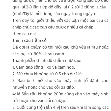
dùng được ) lên chỗ ốc vừa trộn xong sau đó đảo
qua lại 2-3 lần tiếp đó đậy lại ủ 2 tới 3 tiếng là câu
(nhó đây là mồi dùng câu ngay trong ngày )
Trên đây tôi giới thiệu với các bạn một bài câu cá
chép chúc các bạn câu được nhiều cá chép
theo cau dai
Thính câu trắm cỏ
Đã gọi là chắm cỏ thì mồi câu chủ yếu là rau hoặc
các loại cỏ. 80% là rau xanh
Thành phần thính dụ chắm như sau:
1: Cám gạo sống 1 kg và cám ngô.
2: Mẻ chua khoảng từ 0,5 cho đế 1 lít.
3: Rau bí 3 mớ cho vào máy sinh tố đánh cho
nhuyễn hoạc cho vào cối dã dập.
4: lá Sắn tầu khoảng 200g cũng cho vào máy sinh
tốt hoạc cho vào cối dã dập.
5: Cuối cùng trộn lẫn 4 vị trên sau khi làm song các