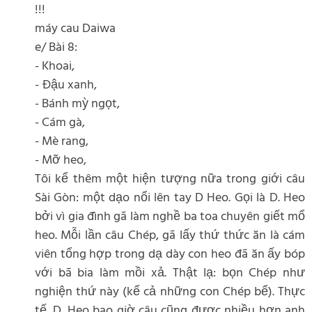
!!!
máy cau Daiwa
e/ Bài 8:
- Khoai,
- Đậu xanh,
- Bánh mỳ ngọt,
- Cám gà,
- Mè rang,
- Mỡ heo,
Tôi kể thêm một hiện tượng nữa trong giới câu
Sài Gòn: một dạo nổi lên tay D Heo. Gọi là D. Heo
bởi vì gia đình gã làm nghề ba toa chuyên giết mổ
heo. Mỗi lần câu Chép, gã lấy thứ thức ăn là cám
viên tổng hợp trong dạ dày con heo đã ăn ấy bóp
với bã bia làm mồi xả. Thật lạ: bọn Chép như
nghiện thứ này (kể cả những con Chép bể). Thực
tế, D. Heo bao giờ câu cũng được nhiều hơn anh