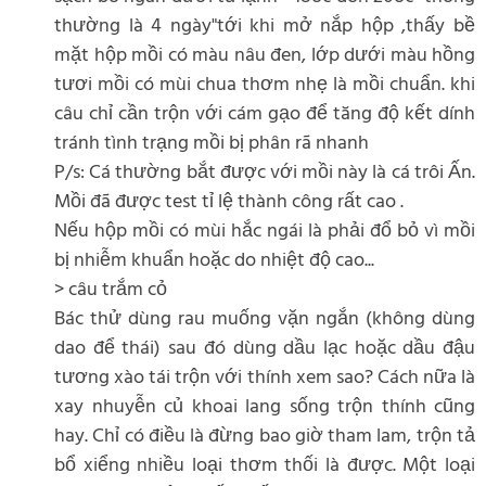
thường là 4 ngày"tới khi mở nắp hộp ,thấy bề
mặt hộp mồi có màu nâu đen, lớp dưới màu hồng
tươi mồi có mùi chua thơm nhẹ là mồi chuẩn. khi
câu chỉ cần trộn với cám gạo để tăng độ kết dính
tránh tình trạng mồi bị phân rã nhanh
P/s: Cá thường bắt được với mồi này là cá trôi Ấn.
Mồi đã được test tỉ lệ thành công rất cao .
Nếu hộp mồi có mùi hắc ngái là phải đổ bỏ vì mồi
bị nhiễm khuẩn hoặc do nhiệt độ cao...
> câu trắm cỏ
Bác thử dùng rau muống vặn ngắn (không dùng
dao để thái) sau đó dùng dầu lạc hoặc dầu đậu
tương xào tái trộn với thính xem sao? Cách nữa là
xay nhuyễn củ khoai lang sống trộn thính cũng
hay. Chỉ có điều là đừng bao giờ tham lam, trộn tả
bổ xiểng nhiều loại thơm thối là được. Một loại