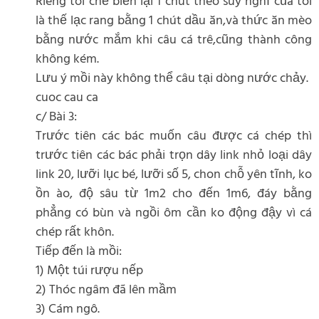
Riêng tôi chế biến lại 1 chút theo suy nghĩ của tôi
là thế lạc rang bằng 1 chút dầu ăn,và thức ăn mèo
bằng nước mắm khi câu cá trê,cũng thành công
không kém.
Lưu ý mồi này không thể câu tại dòng nước chảy.
cuoc cau ca
c/ Bài 3:
Trước tiên các bác muốn câu được cá chép thì
trước tiên các bác phải trọn dây link nhỏ loại dây
link 20, lưỡi lục bé, lưỡi số 5, chon chỗ yên tĩnh, ko
ồn ào, độ sâu từ 1m2 cho đến 1m6, đáy bằng
phẳng có bùn và ngồi ôm cần ko động đậy vì cá
chép rất khôn.
Tiếp đến là mồi:
1) Một túi rượu nếp
2) Thóc ngâm đã lên mầm
3) Cám ngô.