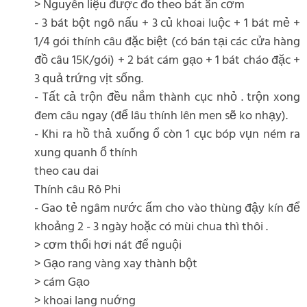
> Nguyên liệu được đo theo bát ăn cơm
- 3 bát bột ngô nấu + 3 củ khoai luộc + 1 bát mẻ +
1/4 gói thính câu đặc biệt (có bán tại các cửa hàng
đồ câu 15K/gói) + 2 bát cám gạo + 1 bát cháo đặc +
3 quả trứng vịt sống.
- Tất cả trộn đều nắm thành cục nhỏ . trộn xong
đem câu ngay (để lâu thính lên men sẽ ko nhạy).
- Khi ra hồ thả xuống ổ còn 1 cục bóp vụn ném ra
xung quanh ổ thính
theo cau dai
Thính câu Rô Phi
- Gao tẻ ngâm nước ấm cho vào thùng đậy kín để
khoảng 2 - 3 ngày hoặc có mùi chua thì thôi .
> cơm thổi hơi nát để nguội
> Gạo rang vàng xay thành bột
> cám Gạo
> khoai lang nuớng