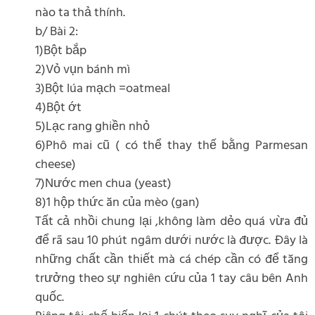
nào ta thả thính.
b/ Bài 2:
1)Bột bắp
2)Vỏ vụn bánh mì
3)Bột lúa mạch =oatmeal
4)Bột ớt
5)Lạc rang ghiền nhỏ
6)Phô mai cũ ( có thể thay thế bằng Parmesan
cheese)
7)Nước men chua (yeast)
8)1 hộp thức ăn của mèo (gan)
Tất cả nhồi chung lại ,không làm dẻo quá vừa đủ
để rã sau 10 phút ngâm dưới nước là được. Đây là
những chất cần thiết mà cá chép cần có để tăng
trưởng theo sự nghiên cứu của 1 tay câu bên Anh
quốc.