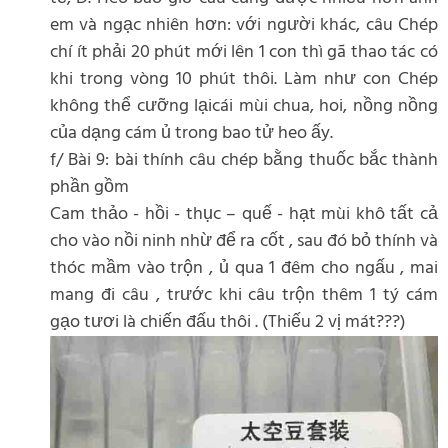
em và ngạc nhiên hơn: với người khác, câu Chép
chí ít phải 20 phút mới lên 1 con thì gã thao tác có
khi trong vòng 10 phút thôi. Làm như con Chép
không thể cưỡng lạicái mùi chua, hoi, nồng nồng
của dạng cám ủ trong bao tử heo ấy.
f/ Bài 9: bài thính câu chép bằng thuốc bắc thành
phần gồm
Cam thảo - hồi - thục – quế - hạt mùi khô tất cả
cho vào nồi ninh nhừ để ra cốt , sau đó bỏ thính và
thóc mầm vào trộn , ủ qua 1 đêm cho ngấu , mai
mang đi câu , trước khi câu trộn thêm 1 tý cám
gạo tươi là chiến đấu thôi . (Thiếu 2 vị mát???)