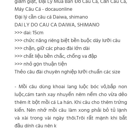
giảm giật, Đại Lý Mua Bán Đồ Câu Cá, Cần Câu Cá,
Máy Câu Cá - docauonline
Đại lý cần câu cá Daiwa, shimano
DAI LY DO CAU CA DAIWA, SHIMANO
>>> dai: 15cm
>>> chức năng riêng biệt bền buộc dây lưỡi câu
>>> chặn, giữ các phao đài lớn dài
>>> chất liệu bền chắc, chống va đập
>>> nhỏ gọn thuận tiện
Thẻo câu đài chuyên nghiệp lưỡi chuẩn các size
- Mồi câu dùng khoai lang luộc bóc vỏ,bắp non
luộc,cám tanh xay nhuyển nêm nếm cho vừa dẻo
thêm ít bột mồi cá La hán. Khi câu cho thêm trứng
kiến. Nên nhớ mồi câu làm xong phải bỏ tủ lạnh
và xài trong vài ngày thôi.Trôi rất mạnh khi bắt
đầu dính câu nên k