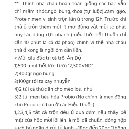
**- Thính nhà cháu hoàn toàn giống các bác vẫn
chỉ mầm thóc,ngô bung,khoai(tự luộc),cám gạo,
Protein,men vi sinh trộn lẫn ủ trong 12h. Trước khi
thả ổ trộn thêm một ít mỡ động vật mồi sẽ phát
huy tác dụng cực nhanh ( nếu thời tiết thuận chỉ
cần 10 phút là cá đá phao) chính vì thế nhà cháu
thả ổ xong là ngồi ôm cần liền.
> Mồi câu đặc trị cá trôi Ấn Độ
1)500 mml Tiết lợn tươi "2,500VND"
2)400gr ngô bung
3)100gr tỏi ta xay nhuyễn
4)2 túi cá thức ăn cho mèo loại nhỏ
5)2 túi men tiêu hóa Probio (Nó chính là men đông
khô Probio có bán ở các Hiệu thuốc)
1,2,3,4,5 tất cả trộn đều ủ qua đêm nếu thấy bề
mặt của hộp mồi lồi lên là mồi đã chuẩn, đóng hộp
sạch bỏ ngăn dưới tủ lạnh ~18oc đến 20oc "thông