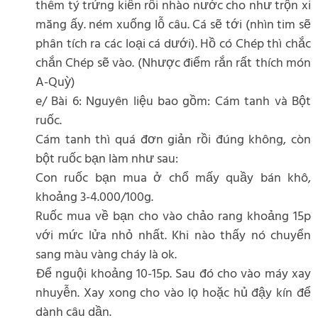
thêm tý trứng kiến rồi nhào nước cho như trộn xi
măng ấy. ném xuống lỗ câu. Cá sẽ tới (nhìn tim sẽ
phân tích ra các loại cá dưới). Hồ có Chép thì chắc
chắn Chép sẽ vào. (Nhược điểm rắn rất thích món
A-Quỳ)
e/ Bài 6: Nguyên liệu bao gồm: Cám tanh và Bột
ruốc.
Cám tanh thì quá đơn giản rồi đúng không, còn
bột ruốc bạn làm như sau:
Con ruốc bạn mua ở chổ mấy quầy bán khô,
khoảng 3-4.000/100g.
Ruốc mua về bạn cho vào chảo rang khoảng 15p
với mức lửa nhỏ nhất. Khi nào thấy nó chuyển
sang màu vàng cháy là ok.
Để nguội khoảng 10-15p. Sau đó cho vào máy xay
nhuyễn. Xay xong cho vào lọ hoặc hủ đậy kín để
dành câu dần.