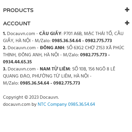
PRODUCTS
ACCOUNT
1.
Docauvn.com
-
CẦU GIẤY
: P701 A6B, MẠC THÁI TỔ, CẦU
GIẤY, HÀ NỘI - M/Zalo:
0985.36.54.64 - 0982.775.773
2.
Docauvn.com
-
ĐÔNG ANH
: SỐ 63G2 CHỢ Z153 XÃ PHÚC
THỊNH, ĐÔNG ANH, HÀ NỘI - M/Zalo:
0982.775.773 -
0934.44.65.35
3.
Docauvn.com
-
NAM TỪ LIÊM
: SỐ 10B, 156 NGÕ 8 LÊ
QUANG ĐẠO, PHƯỜNG TỪ LIÊM, HÀ NỘI -
M/Zalo:
0985.36.54.64 - 0982.775.773
Copyright © 2023 Docauvn.
docauvn.com
by
NTC Company 0985.36.54.64