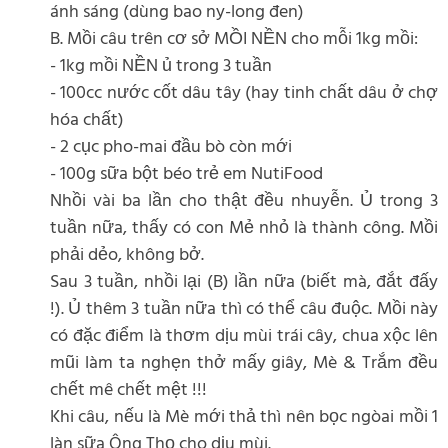
ánh sáng (dùng bao ny-long đen)
B. Mồi câu trên cơ sở MỒI NỀN cho mỗi 1kg mồi:
- 1kg mồi NỀN ủ trong 3 tuần
- 100cc nước cốt dâu tây (hay tinh chất dâu ở chợ
hóa chất)
- 2 cục pho-mai đầu bò còn mới
- 100g sữa bột béo trẻ em NutiFood
Nhồi vài ba lần cho thật đều nhuyễn. Ủ trong 3
tuần nữa, thấy có con Mẻ nhỏ là thành công. Mồi
phải dẻo, không bở.
Sau 3 tuần, nhồi lại (B) lần nữa (biết mà, đắt đấy
!). Ủ thêm 3 tuần nữa thì có thể câu đuộc. Mồi này
có đặc điểm là thơm dịu mùi trái cây, chua xộc lên
mũi làm ta nghẹn thở mấy giây, Mè & Trắm đều
chết mê chết mệt !!!
Khi câu, nếu là Mè mới thả thì nên bọc ngòai mồi 1
làn sữa Ông Thọ cho dịu mùi.