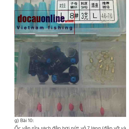
g) Bài 10:
Ốc vặn rửa sạch đập hơi nứt vỏ 7 lạng (đập vỡ và