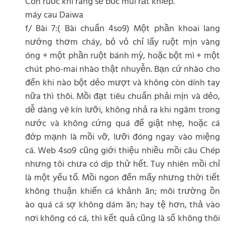
Con ruốc khi rang sẽ bốc mùi rất khiếp.
máy cau Daiwa
f/ Bài 7:( Bài chuẩn 4so9) Một phần khoai lang
nướng thơm cháy, bỏ vỏ chỉ lấy ruột mịn vàng
óng + một phần ruột bánh mỳ, hoặc bột mì + một
chút pho-mai nhào thật nhuyễn. Bạn cứ nhào cho
đến khi nào bột dẻo mượt và không còn dính tay
nữa thì thôi. Mồi đạt tiêu chuẩn phải mịn và dẻo,
dễ dàng vê kín lưỡi, không nhả ra khi ngâm trong
nước và không cứng quá để giật nhẹ, hoặc cá
đớp mạnh là mồi vỡ, lưỡi đóng ngay vào miệng
cá. Web 4so9 cũng giới thiệu nhiều mồi câu Chép
nhưng tôi chưa có dịp thử hết. Tuy nhiên mồi chỉ
là một yếu tố. Mồi ngon đến mấy nhưng thời tiết
không thuận khiến cá khảnh ăn; môi trường ồn
ào quá cá sợ không dám ăn; hay tệ hơn, thả vào
nơi không có cá, thì kết quả cũng là số không thôi