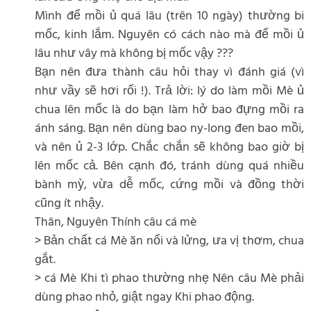
Mình để mồi ủ quá lâu (trên 10 ngày) thường bi
mốc, kinh lắm. Nguyên có cách nào mà để mồi ủ
lâu như vây mà không bị mốc vậy ???
Bạn nên đưa thành câu hỏi thay vì đánh giá (vì
như vầy sẽ hơi rối !). Trả lời: lý do làm mồi Mè ủ
chua lên mốc là do bạn làm hở bao đựng mồi ra
ánh sáng. Bạn nên dùng bao ny-long đen bao mồi,
và nên ủ 2-3 lớp. Chắc chắn sẽ không bao giờ bị
lên mốc cả. Bên cạnh đó, tránh dùng quá nhiều
bành mỳ, vừa dễ mốc, cứng mồi và đồng thời
cũng ít nhậy.
Thân, Nguyên Thính câu cá mè
> Bản chất cá Mè ăn nổi và lửng, ưa vị thơm, chua
gắt.
> cá Mè Khi tì phao thường nhẹ Nên câu Mè phải
dùng phao nhỏ, giật ngay Khi phao động.