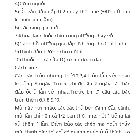
4)Cơm nguội.
5)Ốc vặn đập dập ủ 2 ngày thôi nhé (Đừng ủ quá
ko mùi kinh lắm)
6) Lạc rang giã nhỏ.
7)Khoai lang luộc chín xong nướng cháy vỏ.
8)Cánh hồi nướng giã dập (Nhưng cho 01 it thôi)
9)Thính đậu tương cho một ít.
10)Thuốc dụ cá của TQ có mùi kem dâu.
Cách làm:
Các bác trộn những thứ1,2,3,4 trộn lẫn với nhau
khoảng 5 ngày. Trươc khi đi câu 2 ngày các bác
đập ốc ủ lẫn với nhau.Trước khi đi câu các bác
trộn thêm 6,7,8,9,10.
Mồi này hơi nhão, các bác thả ben đánh đầu cành,
mỗi lần chỉ nên xả 1/2 ben thôi nhé, hết 1 tiếng lại
xả thêm 1 lần. Đảm bảo các chép mà ngửi thấy
mùi thính này thì chỉ có quanh quẩn ở ổ thính, ko