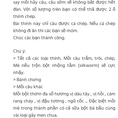
say mồi hãy câu, câu sớm sẽ không bắt được hết
đàn. Với số lượng trên bạn có thể thả được 2 ổ
thính chép.
Bài thính này chỉ câu được cá chép. Nếu cá chép
không đi ăn thì các bạn sẽ móm.
Chúc các bạn thành công.
Chú ý:
> Tất cả các loại thính, Mồi câu trắm, trôi, chép,
Mè nếu trộn bột nhộng tằm (silkworm) sẽ cực
nhậy.
> Bánh chưng
> Mồi câu khác
Mồi bột thơm đa số hương vị dâu tây , vị hồi , cám
rang cháy , vị đậu tương , ngũ cốc ... Đặc biệt mồi
mè trong thành phần có cả sữa bột bà bầu cùng
vài loại gây men chua.