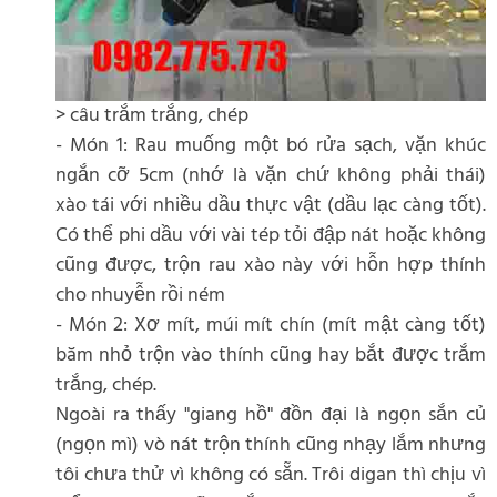
> câu trắm trắng, chép
- Món 1: Rau muống một bó rửa sạch, vặn khúc
ngắn cỡ 5cm (nhớ là vặn chứ không phải thái)
xào tái với nhiều dầu thực vật (dầu lạc càng tốt).
Có thể phi dầu với vài tép tỏi đập nát hoặc không
cũng được, trộn rau xào này với hỗn hợp thính
cho nhuyễn rồi ném
- Món 2: Xơ mít, múi mít chín (mít mật càng tốt)
băm nhỏ trộn vào thính cũng hay bắt được trắm
trắng, chép.
Ngoài ra thấy "giang hồ" đồn đại là ngọn sắn củ
(ngọn mì) vò nát trộn thính cũng nhạy lắm nhưng
tôi chưa thử vì không có sẵn. Trôi digan thì chịu vì