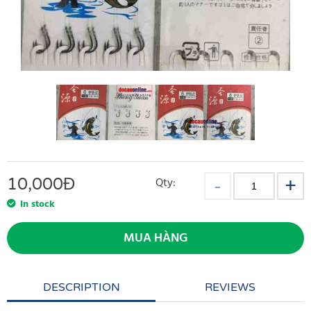
10,000
Đ
Qty:
In stock
MUA HÀNG
DESCRIPTION
REVIEWS