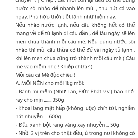
chuyên trị Chép , các mồi còn lại đều có thể dùng
nước sôi nhào để nhanh lên mùi , thu hút cá vào
ngay. Phù hợp thời tiết lạnh như hiện nay.
Nếu nhào nước lạnh, nếu câu không hết có thể
mang về để tủ lạnh đi câu dần , để lâu ngày sẽ lên
men chua thành mồi câu mè. Nếu dùng nước sôi
nhào thì mồi câu thừa có thể để vài ngày tủ lạnh ,
khi lên men chua cũng trở thành mồi câu mè ( Câu
mè vào mồm nhé ! Khiếp chưa? )
Mồi câu cá Mè độc chiêu !
A. MỒI NỀN cho mỗi 1kg mồi:
- Bánh mì mềm (Như Lan, Đức Phát v.v.) bào nhỏ,
ray cho mịn ........ 350g
- Khoai lang mật hấp (không luộc) chín tới, nghiền
nát nhuyễn .... 600g
- Đậu xanh bột rang vàng xay nhuyễn ... 50g
- Nhồi 3 vị trên cho thật đều, ủ trong nơi không có