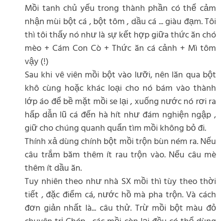
Mồi tanh chủ yếu trong thành phần có thể cảm
nhận mùi bột cá , bột tôm , dầu cá ... giàu đạm. Tôi
thì tôi thấy nó như là sự kết hợp giữa thức ăn chó
mèo + Cám Con Cò + Thức ăn cá cảnh + Mì tôm
vậy (!)
Sau khi vê viên mồi bột vào lưỡi, nên lăn qua bột
khô cùng hoặc khác loại cho nó bám vào thành
lớp áo để bề mặt mồi se lại , xuống nước nó rơi ra
hấp dẫn lũ cá đến hà hít như đám nghiện ngập ,
giữ cho chúng quanh quẩn tìm mồi không bỏ đi.
Thính xả dùng chính bột mồi trộn bùn ném ra. Nếu
câu trắm băm thêm ít rau trộn vào. Nếu câu mè
thêm ít dầu ăn.
Tuy nhiên theo như nhà SX mồi thì tùy theo thời
tiết , đặc điểm cá, nước hồ mà pha trộn. Và cách
đơn giản nhất là... câu thử. Trừ mồi bột màu đỏ