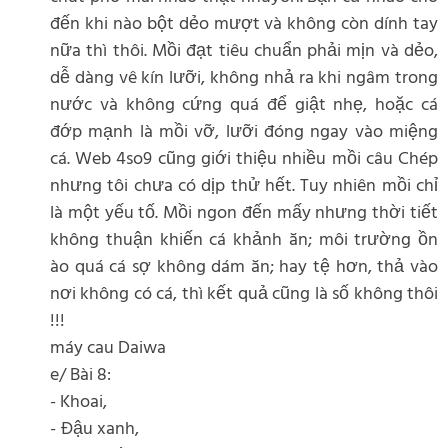
đến khi nào bột dẻo mượt và không còn dính tay
nữa thì thôi. Mồi đạt tiêu chuẩn phải mịn và dẻo,
dễ dàng vê kín lưỡi, không nhả ra khi ngâm trong
nước và không cứng quá để giật nhẹ, hoặc cá
đớp mạnh là mồi vỡ, lưỡi đóng ngay vào miệng
cá. Web 4so9 cũng giới thiệu nhiều mồi câu Chép
nhưng tôi chưa có dịp thử hết. Tuy nhiên mồi chỉ
là một yếu tố. Mồi ngon đến mấy nhưng thời tiết
không thuận khiến cá khảnh ăn; môi trường ồn
ào quá cá sợ không dám ăn; hay tệ hơn, thả vào
nơi không có cá, thì kết quả cũng là số không thôi
!!!
máy cau Daiwa
e/ Bài 8:
- Khoai,
- Đậu xanh,