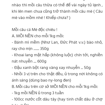
nhào thì mồi câu thừa có thể để vài ngày tủ lạnh ,
khi lên men chua cũng trở thành mồi câu mè ( Câu
mè vào mồm nhé ! Khiếp chưa? )
Mồi câu cá Mè độc chiêu !
A. MỒI NỀN cho mỗi 1kg mồi:
- Bánh mì mềm (Như Lan, Đức Phát v.v.) bào nhỏ,
ray cho mịn ........ 350g
- Khoai lang mật hấp (không luộc) chín tới, nghiền
nát nhuyễn .... 600g
- Đậu xanh bột rang vàng xay nhuyễn ... 50g
- Nhồi 3 vị trên cho thật đều, ủ trong nơi không có
ánh sáng (dùng bao ny-long đen)
B. Mồi câu trên cơ sở MỒI NỀN cho mỗi 1kg mồi:
- 1kg mồi NỀN ủ trong 3 tuần
- 100cc nước cốt dâu tây (hay tinh chất dâu ở chợ