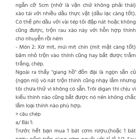
ngắn cỡ 5cm (nhớ là vặn chứ không phải thái)
xào tái với nhiều dầu thực vật (dầu lạc càng tốt).
Có thể phi dầu với vài tép tỏi đập nát hoặc không
cũng được, trộn rau xào này với hỗn hợp thính
cho nhuyễn rồi ném
- Món 2: Xơ mít, múi mít chín (mít mật càng tốt)
băm nhỏ trộn vào thính cũng hay bắt được trắm
trắng, chép.
Ngoài ra thấy "giang hồ" đồn đại là ngọn sắn củ
(ngọn mì) vò nát trộn thính cũng nhạy lắm nhưng
tôi chưa thử vì không có sẵn. Trôi digan thì chịu vì
kiểu thính nào cũng bắt được nó nên không chắc
lắm loại thính nào phù hợp.
> câu chép
a/ Bài 1:
Trước hết bạn mua 1 bát cơm rượu.(hoặc 1 bát