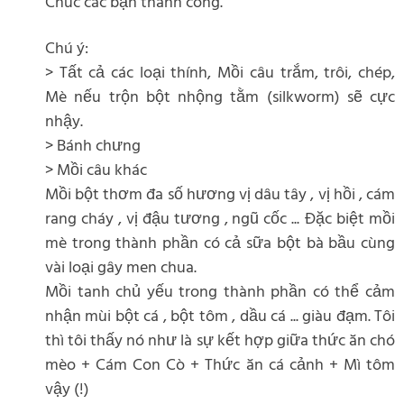
Chúc các bạn thành công.
Chú ý:
> Tất cả các loại thính, Mồi câu trắm, trôi, chép,
Mè nếu trộn bột nhộng tằm (silkworm) sẽ cực
nhậy.
> Bánh chưng
> Mồi câu khác
Mồi bột thơm đa số hương vị dâu tây , vị hồi , cám
rang cháy , vị đậu tương , ngũ cốc ... Đặc biệt mồi
mè trong thành phần có cả sữa bột bà bầu cùng
vài loại gây men chua.
Mồi tanh chủ yếu trong thành phần có thể cảm
nhận mùi bột cá , bột tôm , dầu cá ... giàu đạm. Tôi
thì tôi thấy nó như là sự kết hợp giữa thức ăn chó
mèo + Cám Con Cò + Thức ăn cá cảnh + Mì tôm
vậy (!)