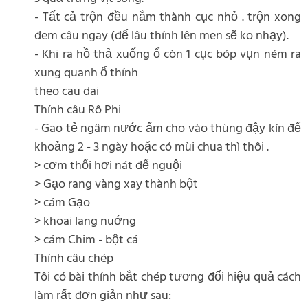
- Tất cả trộn đều nắm thành cục nhỏ . trộn xong
đem câu ngay (để lâu thính lên men sẽ ko nhạy).
- Khi ra hồ thả xuống ổ còn 1 cục bóp vụn ném ra
xung quanh ổ thính
theo cau dai
Thính câu Rô Phi
- Gao tẻ ngâm nước ấm cho vào thùng đậy kín để
khoảng 2 - 3 ngày hoặc có mùi chua thì thôi .
> cơm thổi hơi nát để nguội
> Gạo rang vàng xay thành bột
> cám Gạo
> khoai lang nuớng
> cám Chim - bột cá
Thính câu chép
Tôi có bài thính bắt chép tương đối hiệu quả cách
làm rất đơn giản như sau: