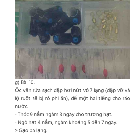
g) Bài 10:
Ốc vặn rửa sạch đập hơi nứt vỏ 7 lạng (đập vỡ và
lộ ruột sẽ bị rô phi ăn), để một hai tiếng cho ráo
nước.
- Thóc 9 nắm ngâm 3 ngày cho trương hạt.
- Ngô hạt 4 nắm, ngâm khoảng 5 đến 7 ngày.
> Gạo ba lạng.