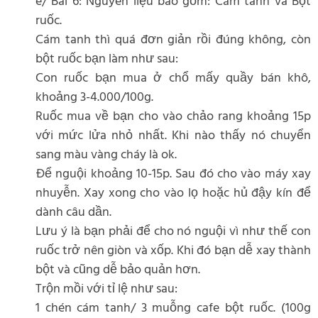
e/ Bài 6: Nguyên liệu bao gồm: Cám tanh và Bột
ruốc.
Cám tanh thì quá đơn giản rồi đúng không, còn
bột ruốc bạn làm như sau:
Con ruốc bạn mua ở chổ mấy quầy bán khô,
khoảng 3-4.000/100g.
Ruốc mua về bạn cho vào chảo rang khoảng 15p
với mức lửa nhỏ nhất. Khi nào thấy nó chuyển
sang màu vàng cháy là ok.
Để nguội khoảng 10-15p. Sau đó cho vào máy xay
nhuyễn. Xay xong cho vào lọ hoặc hủ đậy kín để
dành câu dần.
Lưu ý là bạn phải để cho nó nguội vì như thế con
ruốc trở nên giòn và xốp. Khi đó bạn dễ xay thành
bột và cũng dễ bảo quản hơn.
Trộn mồi với tỉ lệ như sau:
1 chén cám tanh/ 3 muỗng cafe bột ruốc. (100g