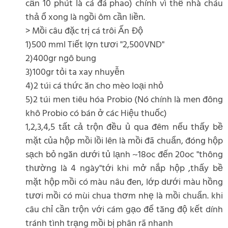
cần 10 phút là cá đá phao) chính vì thế nhà cháu
thả ổ xong là ngồi ôm cần liền.
> Mồi câu đặc trị cá trôi Ấn Độ
1)500 mml Tiết lợn tươi "2,500VND"
2)400gr ngô bung
3)100gr tỏi ta xay nhuyễn
4)2 túi cá thức ăn cho mèo loại nhỏ
5)2 túi men tiêu hóa Probio (Nó chính là men đông
khô Probio có bán ở các Hiệu thuốc)
1,2,3,4,5 tất cả trộn đều ủ qua đêm nếu thấy bề
mặt của hộp mồi lồi lên là mồi đã chuẩn, đóng hộp
sạch bỏ ngăn dưới tủ lạnh ~18oc đến 20oc "thông
thường là 4 ngày"tới khi mở nắp hộp ,thấy bề
mặt hộp mồi có màu nâu đen, lớp dưới màu hồng
tươi mồi có mùi chua thơm nhẹ là mồi chuẩn. khi
câu chỉ cần trộn với cám gạo để tăng độ kết dính
tránh tình trạng mồi bị phân rã nhanh