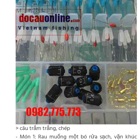
> câu trắm trắng, chép
- Món 1: Rau muống một bó rửa sạch, vặn khúc