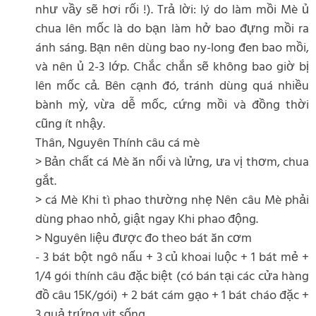
như vầy sẽ hơi rối !). Trả lời: lý do làm mồi Mè ủ
chua lên mốc là do bạn làm hở bao đựng mồi ra
ánh sáng. Bạn nên dùng bao ny-long đen bao mồi,
và nên ủ 2-3 lớp. Chắc chắn sẽ không bao giờ bị
lên mốc cả. Bên cạnh đó, tránh dùng quá nhiều
bành mỳ, vừa dễ mốc, cứng mồi và đồng thời
cũng ít nhậy.
Thân, Nguyên Thính câu cá mè
> Bản chất cá Mè ăn nổi và lửng, ưa vị thơm, chua
gắt.
> cá Mè Khi tì phao thường nhẹ Nên câu Mè phải
dùng phao nhỏ, giật ngay Khi phao động.
> Nguyên liệu được đo theo bát ăn cơm
- 3 bát bột ngô nấu + 3 củ khoai luộc + 1 bát mẻ +
1/4 gói thính câu đặc biệt (có bán tại các cửa hàng
đồ câu 15K/gói) + 2 bát cám gạo + 1 bát cháo đặc +
3 quả trứng vịt sống.