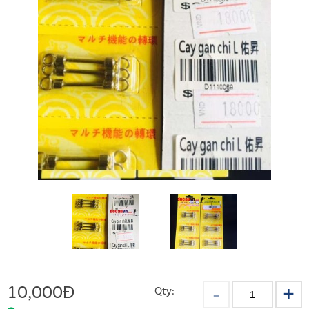
10,000
Đ
Qty: