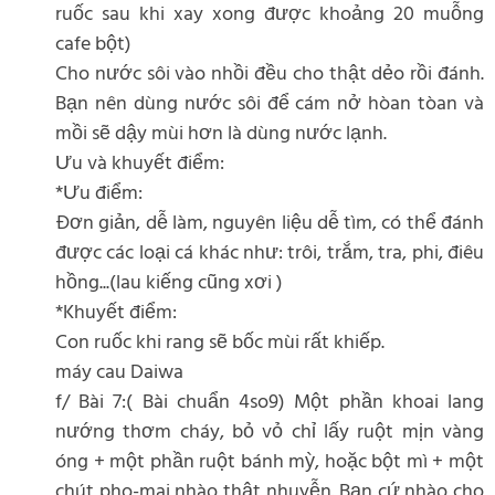
ruốc sau khi xay xong được khoảng 20 muỗng
cafe bột)
Cho nước sôi vào nhồi đều cho thật dẻo rồi đánh.
Bạn nên dùng nước sôi để cám nở hòan tòan và
mồi sẽ dậy mùi hơn là dùng nước lạnh.
Ưu và khuyết điểm:
*Ưu điểm:
Đơn giản, dễ làm, nguyên liệu dễ tìm, có thể đánh
được các loại cá khác như: trôi, trắm, tra, phi, điêu
hồng...(lau kiếng cũng xơi )
*Khuyết điểm:
Con ruốc khi rang sẽ bốc mùi rất khiếp.
máy cau Daiwa
f/ Bài 7:( Bài chuẩn 4so9) Một phần khoai lang
nướng thơm cháy, bỏ vỏ chỉ lấy ruột mịn vàng
óng + một phần ruột bánh mỳ, hoặc bột mì + một
chút pho-mai nhào thật nhuyễn. Bạn cứ nhào cho