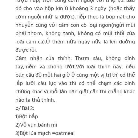
rượu nếp) trộn cùng cơm nguội với tỉ lệ 1/3. Sau
đó cho vào hộp kín ủ khoảng 3 ngày (hoặc thấy
cơm nguội nhừ là được).Tiếp theo là bóp nát cho
nhuyễn cùng với cám con cò loại ngon(ngửi mùi
phải thơm, không tanh, không có mùi thối của
loại cám cá).Ủ thêm nửa ngày nữa là lên đuờng
được rồi.
Cảm nhận của thính: Thơm sâu, không dính
tay,mềm và không ướt.Với loại thính này, nếu
bạn câu độ một hai giờ ở cùng một vị trí thì có thể
lắp lưỡi câu lục vào thì có thể chạm các binh
chủng khác.Vì mỗi lần bạn giật cần thì chẳng khác
nào ta thả thính.
b/ Bài 2:
1)Bột bắp
2)Vỏ vụn bánh mì
3)Bột lúa mạch =oatmeal