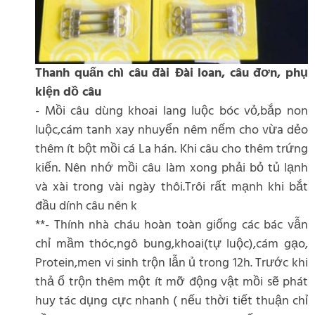
Thanh quấn chì câu đài Đài loan, câu đơn, phụ
kiện dồ câu
- Mồi câu dùng khoai lang luộc bóc vỏ,bắp non
luộc,cám tanh xay nhuyển nêm nếm cho vừa dẻo
thêm ít bột mồi cá La hán. Khi câu cho thêm trứng
kiến. Nên nhớ mồi câu làm xong phải bỏ tủ lạnh
và xài trong vài ngày thôi.Trôi rất mạnh khi bắt
đầu dính câu nên k
**- Thính nhà cháu hoàn toàn giống các bác vẫn
chỉ mầm thóc,ngô bung,khoai(tự luộc),cám gạo,
Protein,men vi sinh trộn lẫn ủ trong 12h. Trước khi
thả ổ trộn thêm một ít mỡ động vật mồi sẽ phát
huy tác dụng cực nhanh ( nếu thời tiết thuận chỉ