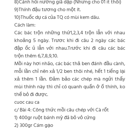
8)Cánh hồi nướng giã dập (Nhưng cho 01 it thôi)
9)Thính đậu tương cho một ít.
10)Thuốc dụ cá của TQ có mùi kem dâu.
Cách làm:
Các bác trộn những thứ1,2,3,4 trộn lẫn với nhau
khoảng 5 ngày. Trươc khi đi câu 2 ngày các bác
đập ốc ủ lẫn với nhau.Trước khi đi câu các bác
trộn thêm 6,7,8,9,10.
Mồi này hơi nhão, các bác thả ben đánh đầu cành,
mỗi lần chỉ nên xả 1/2 ben thôi nhé, hết 1 tiếng lại
xả thêm 1 lần. Đảm bảo các chép mà ngửi thấy
mùi thính này thì chỉ có quanh quẩn ở ổ thính, ko
thể bỏ đi được.
cuoc cau ca
c/ Bài 4: Công thức mồi câu chép với Cà rốt
1) 400gr ruột bánh mỳ đã bỏ vỏ cứng
2) 300gr Cám gạo