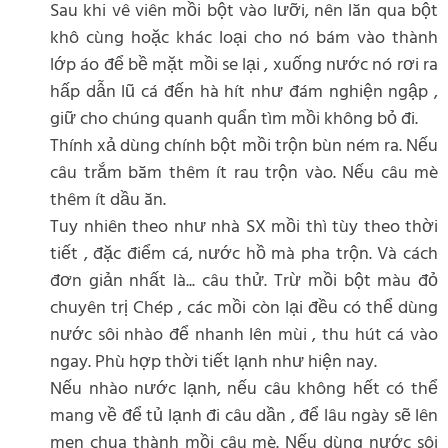
Sau khi vê viên mồi bột vào lưỡi, nên lăn qua bột
khô cùng hoặc khác loại cho nó bám vào thành
lớp áo để bề mặt mồi se lại , xuống nước nó rơi ra
hấp dẫn lũ cá đến hà hít như đám nghiện ngập ,
giữ cho chúng quanh quẩn tìm mồi không bỏ đi.
Thính xả dùng chính bột mồi trộn bùn ném ra. Nếu
câu trắm băm thêm ít rau trộn vào. Nếu câu mè
thêm ít dầu ăn.
Tuy nhiên theo như nhà SX mồi thì tùy theo thời
tiết , đặc điểm cá, nước hồ mà pha trộn. Và cách
đơn giản nhất là... câu thử. Trừ mồi bột màu đỏ
chuyên trị Chép , các mồi còn lại đều có thể dùng
nước sôi nhào để nhanh lên mùi , thu hút cá vào
ngay. Phù hợp thời tiết lạnh như hiện nay.
Nếu nhào nước lạnh, nếu câu không hết có thể
mang về để tủ lạnh đi câu dần , để lâu ngày sẽ lên
men chua thành mồi câu mè. Nếu dùng nước sôi