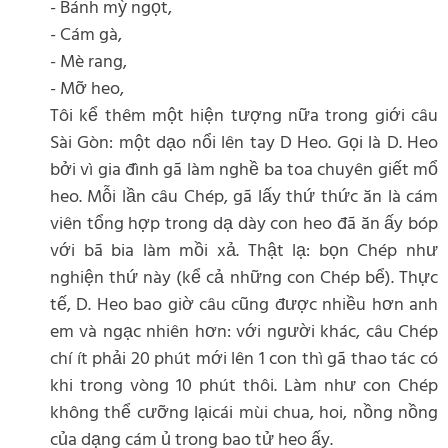
- Bánh mỳ ngọt,
- Cám gà,
- Mè rang,
- Mỡ heo,
Tôi kể thêm một hiện tượng nữa trong giới câu
Sài Gòn: một dạo nổi lên tay D Heo. Gọi là D. Heo
bởi vì gia đình gã làm nghề ba toa chuyên giết mổ
heo. Mỗi lần câu Chép, gã lấy thứ thức ăn là cám
viên tổng hợp trong dạ dày con heo đã ăn ấy bóp
với bã bia làm mồi xả. Thật lạ: bọn Chép như
nghiện thứ này (kể cả những con Chép bể). Thực
tế, D. Heo bao giờ câu cũng được nhiều hơn anh
em và ngạc nhiên hơn: với người khác, câu Chép
chí ít phải 20 phút mới lên 1 con thì gã thao tác có
khi trong vòng 10 phút thôi. Làm như con Chép
không thể cưỡng lạicái mùi chua, hoi, nồng nồng
của dạng cám ủ trong bao tử heo ấy.