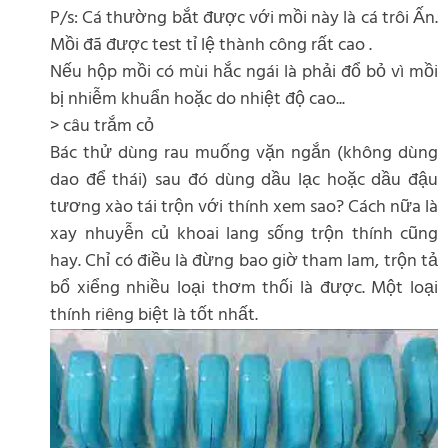
P/s: Cá thường bắt được với mồi này là cá trôi Ấn.
Mồi đã được test tỉ lệ thành công rất cao .
Nếu hộp mồi có mùi hắc ngái là phải đổ bỏ vì mồi
bị nhiễm khuẩn hoặc do nhiệt độ cao...
> câu trắm cỏ
Bác thử dùng rau muống vặn ngắn (không dùng
dao để thái) sau đó dùng dầu lạc hoặc dầu đậu
tương xào tái trộn với thính xem sao? Cách nữa là
xay nhuyễn củ khoai lang sống trộn thính cũng
hay. Chỉ có điều là đừng bao giờ tham lam, trộn tả
bổ xiểng nhiều loại thơm thối là được. Một loại
thính riêng biệt là tốt nhất.