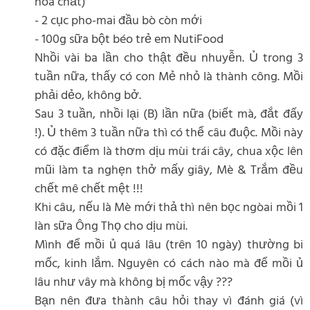
hóa chất)
- 2 cục pho-mai đầu bò còn mới
- 100g sữa bột béo trẻ em NutiFood
Nhồi vài ba lần cho thật đều nhuyễn. Ủ trong 3
tuần nữa, thấy có con Mẻ nhỏ là thành công. Mồi
phải dẻo, không bở.
Sau 3 tuần, nhồi lại (B) lần nữa (biết mà, đắt đấy
!). Ủ thêm 3 tuần nữa thì có thể câu đuộc. Mồi này
có đặc điểm là thơm dịu mùi trái cây, chua xộc lên
mũi làm ta nghẹn thở mấy giây, Mè & Trắm đều
chết mê chết mệt !!!
Khi câu, nếu là Mè mới thả thì nên bọc ngòai mồi 1
làn sữa Ông Thọ cho dịu mùi.
Mình để mồi ủ quá lâu (trên 10 ngày) thường bi
mốc, kinh lắm. Nguyên có cách nào mà để mồi ủ
lâu như vây mà không bị mốc vậy ???
Bạn nên đưa thành câu hỏi thay vì đánh giá (vì