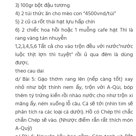
3) 100gr bột đậu tương
4) 2 túi thức ăn cho mèo con “4500vnd/túi”
5) 2 củ cà rốt thái hạt lựu hấp chín
6) 2 chiếc hoa hồi hoặc 1 muỗng cafe hạt Thì là
rang vàng tán nhuyễn
1,2,3,4,5,6 Tất cả cho vào trộn đều với nước"nước
luộc thịt lợn thì tuyệt" rồi ủ qua đêm là dùng
được.
theo cau dai
d/ Bài 5: Gạo thơm rang lên (nếp càng tốt) xay
nhỏ như bột thính nem ấy, trộn với A-Qùi, bóp
thêm tý trứng kiến rồi nhào nước cho như trộn xi
măng ấy. ném xuống lỗ câu. Cá sẽ tới (nhìn tim sẽ
phân tích ra các loại cá dưới). Hồ có Chép thì chắc
chắn Chép sẽ vào. (Nhược điểm rắn rất thích món
A-Quỳ)