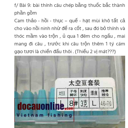
f/ Bài 9: bài thính câu chép bằng thuốc bắc thành
phần gồm
Cam thảo - hồi - thục – quế - hạt mùi khô tất cả
cho vào nồi ninh nhừ để ra cốt , sau đó bỏ thính và
thóc mầm vào trộn , ủ qua 1 đêm cho ngấu , mai
mang đi câu , trước khi câu trộn thêm 1 tý cám
gạo tươi là chiến đấu thôi . (Thiếu 2 vị mát???)