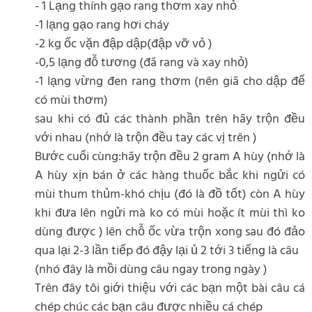
- 1 Lạng thính gạo rang thơm xay nhỏ
-1 lạng gạo rang hơi cháy
-2 kg ốc vặn đập dập(đập vỡ vỏ )
-0,5 lạng đỗ tương (đã rang và xay nhỏ)
-1 lạng vừng đen rang thơm (nên giã cho dập để
có mùi thơm)
sau khi có đủ các thành phần trên hãy trộn đều
với nhau (nhớ là trộn đều tay các vị trên )
Bước cuối cùng:hãy trộn đều 2 gram A hùy (nhớ là
A hùy xịn bán ở các hàng thuốc bắc khi ngửi có
mùi thum thủm-khó chịu (đó là đồ tốt) còn A hùy
khi đưa lên ngửi mà ko có mùi hoặc ít mùi thì ko
dùng được ) lên chỗ ốc vừa trộn xong sau đó đảo
qua lại 2-3 lần tiếp đó đậy lại ủ 2 tới 3 tiếng là câu
(nhó đây là mồi dùng câu ngay trong ngày )
Trên đây tôi giới thiệu với các bạn một bài câu cá
chép chúc các bạn câu được nhiều cá chép