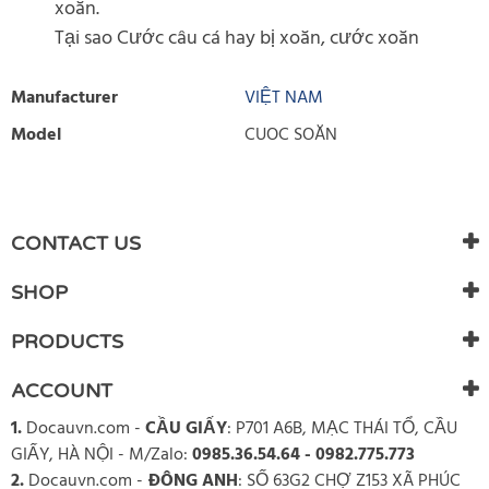
xoăn.
Tại sao Cước câu cá hay bị xoăn, cước xoăn
Manufacturer
VIỆT NAM
Model
CUOC SOĂN
WRITE REVIEW
There are currently no product reviews. Be the first who write
CONTACT US
review
SHOP
PRODUCTS
ACCOUNT
1.
Docauvn.com
-
CẦU GIẤY
: P701 A6B, MẠC THÁI TỔ, CẦU
GIẤY, HÀ NỘI - M/Zalo:
0985.36.54.64 - 0982.775.773
2.
Docauvn.com
-
ĐÔNG ANH
: SỐ 63G2 CHỢ Z153 XÃ PHÚC