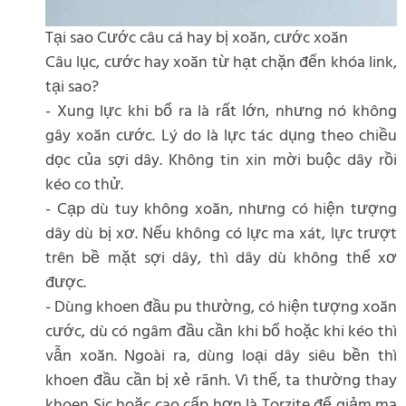
Tại sao Cước câu cá hay bị xoăn, cước xoăn
Câu lục, cước hay xoăn từ hạt chặn đến khóa link,
tại sao?
- Xung lực khi bổ ra là rất lớn, nhưng nó không
gây xoăn cước. Lý do là lực tác dụng theo chiều
dọc của sợi dây. Không tin xin mời buộc dây rồi
kéo co thử.
- Cạp dù tuy không xoăn, nhưng có hiện tượng
dây dù bị xơ. Nếu không có lực ma xát, lực trượt
trên bề mặt sợi dây, thì dây dù không thể xơ
được.
- Dùng khoen đầu pu thường, có hiện tượng xoăn
cước, dù có ngâm đầu cần khi bổ hoặc khi kéo thì
vẫn xoăn. Ngoài ra, dùng loại dây siêu bền thì
khoen đầu cần bị xẻ rãnh. Vì thế, ta thường thay
khoen Sic hoặc cao cấp hơn là Torzite để giảm ma