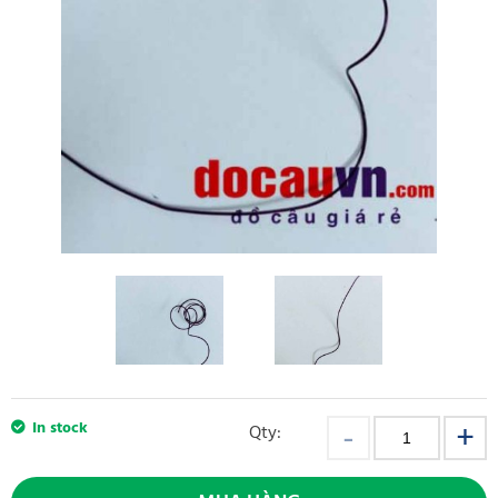
In stock
Qty: