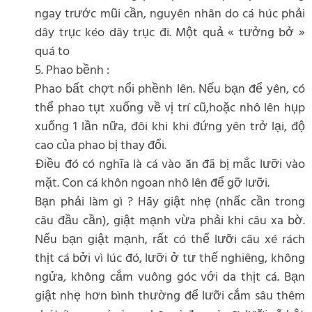
ngay trước mũi cần, nguyên nhân do cá húc phải
dây trục kéo dây trục đi. Một quả « tưởng bở »
quá to
5. Phao bềnh :
Phao bất chợt nổi phềnh lên. Nếu bạn để yên, có
thể phao tụt xuống về vị trí cũ,hoặc nhô lên hụp
xuống 1 lần nữa, đôi khi khi đứng yên trở lại, độ
cao của phao bị thay đổi.
Điều đó có nghĩa là cá vào ăn đã bị mắc lưỡi vào
mặt. Con cá khôn ngoan nhô lên để gỡ lưỡi.
Bạn phải làm gì ? Hãy giật nhẹ (nhấc cần trong
câu đầu cần), giật mạnh vừa phải khi câu xa bờ.
Nếu bạn giật mạnh, rất có thể lưỡi câu xé rách
thịt cá bởi vì lúc đó, lưỡi ở tư thế nghiêng, không
ngửa, không cắm vuông góc với da thịt cá. Bạn
giật nhẹ hơn bình thường để lưỡi cắm sâu thêm