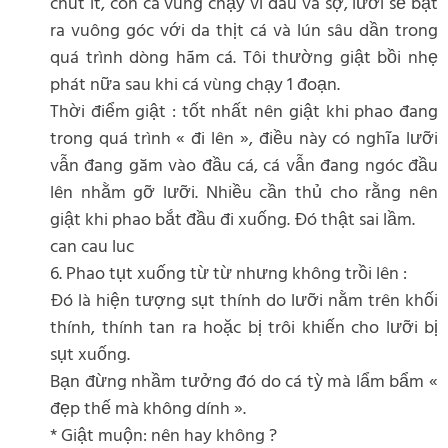
chút ít, con cá vùng chạy vì đau và sợ, lưỡi sẽ bật
ra vuông góc với da thịt cá và lún sâu dần trong
quá trình dòng hãm cá. Tôi thường giật bồi nhẹ
phát nữa sau khi cá vùng chạy 1 đoạn.
Thời điểm giật : tốt nhất nên giật khi phao đang
trong quá trình « đi lên », điều này có nghĩa lưỡi
vẫn đang găm vào đầu cá, cá vẫn đang ngóc đầu
lên nhằm gỡ lưỡi. Nhiều cần thủ cho rằng nên
giật khi phao bắt đầu đi xuống. Đó thật sai lầm.
can cau luc
6. Phao tụt xuống từ từ nhưng không trồi lên :
Đó là hiện tượng sụt thính do lưỡi nằm trên khối
thính, thính tan ra hoặc bị trôi khiến cho lưỡi bị
sụt xuống.
Bạn đừng nhầm tưởng đó do cá tỳ mà lẩm bẩm «
đẹp thế mà không dính ».
* Giật muộn: nên hay không ?