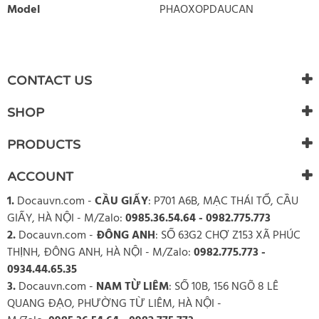
Model
PHAOXOPDAUCAN
WRITE REVIEW
There are currently no product reviews. Be the first who write
CONTACT US
review
SHOP
PRODUCTS
ACCOUNT
1.
Docauvn.com
-
CẦU GIẤY
: P701 A6B, MẠC THÁI TỔ, CẦU
GIẤY, HÀ NỘI - M/Zalo:
0985.36.54.64 - 0982.775.773
2.
Docauvn.com
-
ĐÔNG ANH
: SỐ 63G2 CHỢ Z153 XÃ PHÚC
THỊNH, ĐÔNG ANH, HÀ NỘI - M/Zalo:
0982.775.773 -
0934.44.65.35
3.
Docauvn.com
-
NAM TỪ LIÊM
: SỐ 10B, 156 NGÕ 8 LÊ
QUANG ĐẠO, PHƯỜNG TỪ LIÊM, HÀ NỘI -