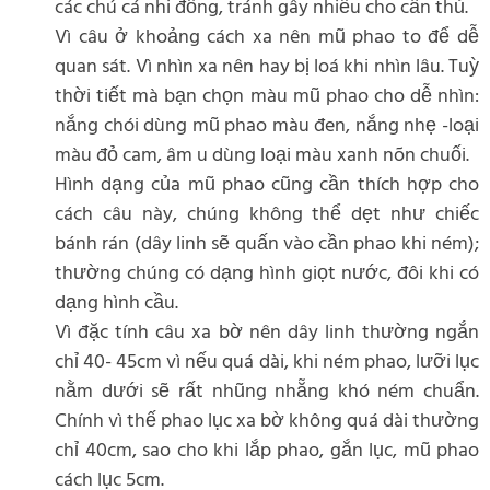
các chú cá nhi đồng, tránh gây nhiễu cho cần thủ.
Vì câu ở khoảng cách xa nên mũ phao to để dễ
quan sát. Vì nhìn xa nên hay bị loá khi nhìn lâu. Tuỳ
thời tiết mà bạn chọn màu mũ phao cho dễ nhìn:
nắng chói dùng mũ phao màu đen, nắng nhẹ -loại
màu đỏ cam, âm u dùng loại màu xanh nõn chuối.
Hình dạng của mũ phao cũng cần thích hợp cho
cách câu này, chúng không thể dẹt như chiếc
bánh rán (dây linh sẽ quấn vào cần phao khi ném);
thường chúng có dạng hình giọt nước, đôi khi có
dạng hình cầu.
Vì đặc tính câu xa bờ nên dây linh thường ngắn
chỉ 40- 45cm vì nếu quá dài, khi ném phao, lưỡi lục
nằm dưới sẽ rất nhũng nhẵng khó ném chuẩn.
Chính vì thế phao lục xa bờ không quá dài thường
chỉ 40cm, sao cho khi lắp phao, gắn lục, mũ phao
cách lục 5cm.