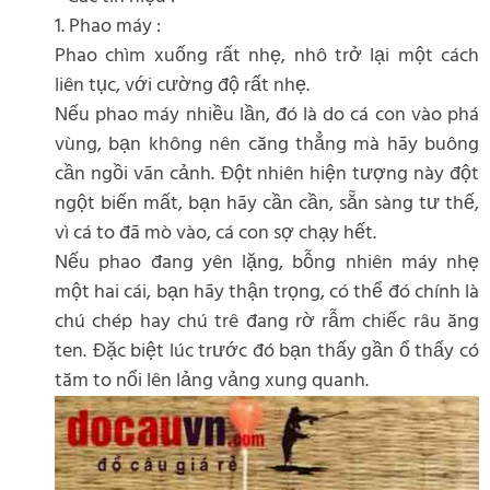
1. Phao máy :
Phao chìm xuống rất nhẹ, nhô trở lại một cách
liên tục, với cường độ rất nhẹ.
Nếu phao máy nhiều lần, đó là do cá con vào phá
vùng, bạn không nên căng thẳng mà hãy buông
cần ngồi vãn cảnh. Đột nhiên hiện tượng này đột
ngột biến mất, bạn hãy cần cần, sẵn sàng tư thế,
vì cá to đã mò vào, cá con sợ chạy hết.
Nếu phao đang yên lặng, bỗng nhiên máy nhẹ
một hai cái, bạn hãy thận trọng, có thể đó chính là
chú chép hay chú trê đang rờ rẫm chiếc râu ăng
ten. Đặc biệt lúc trước đó bạn thấy gần ổ thấy có
tăm to nổi lên lảng vảng xung quanh.