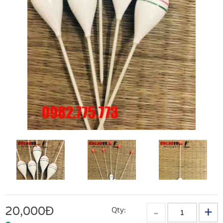
20,000
Đ
Qty: