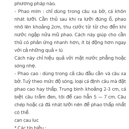
phương pháp nào.
- Phao mím : chỉ dùng trong câu xa bờ, cá khôn
nhát lưỡi. Cần thủ sau khi ra lưỡi đúng ổ, phao
nhô lên khoảng 2cm, thu cước từ từ cho đến khi
nước ngập nửa mũ phao. Cách này giúp cho cần
thủ có phản ứng nhanh hơn, ít bị động hơn ngay
với cả những quả « lú
Cách này chỉ hiệu quả với mặt nước phẳng hoặc
sóng nhẹ.
- Phao cao : dùng trong cả câu đầu cần và câu xa
bờ. Tuỳ theo mức độ sóng, loại cá định câu mà đặt
phao cao hay thấp. Trung bình khoảng 2-3 cm, cá
biệt câu trắm đen, tôi để cao hẳn 5 — 7 cm. Câu
chép hoặc cá đã nhát lưỡi nên để phao thấp nhất
có thể.
can cau luc
* Các tín hiệu :