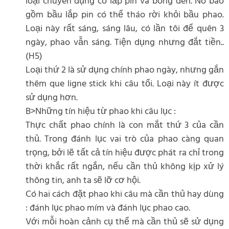
loại chuyên dụng có lắp pin và bóng đèn. Nó bao
gồm bầu lắp pin có thể tháo rời khỏi bầu phao.
Loại này rất sáng, sáng lâu, có lần tôi để quên 3
ngày, phao vẫn sáng. Tiện dụng nhưng đắt tiền..
(H5)
Loại thứ 2 là sử dụng chính phao ngày, nhưng gắn
thêm que ligne stick khi câu tối. Loại này ít được
sử dụng hơn.
B>Những tín hiệu từ phao khi câu lục :
Thực chất phao chính là con mắt thứ 3 của cần
thủ. Trong đánh lục vai trò của phao càng quan
trọng, bởi lẽ tất cả tín hiệu được phát ra chỉ trong
thời khắc rất ngắn, nếu cần thủ không kịp xử lý
thông tin, anh ta sẽ lỡ cơ hội.
Có hai cách đặt phao khi câu mà cần thủ hay dùng
: đánh lục phao mím và đánh lục phao cao.
Với mỗi hoàn cảnh cụ thể mà cần thủ sẽ sử dụng