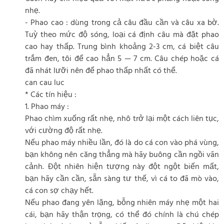
nhẹ.
- Phao cao : dùng trong cả câu đầu cần và câu xa bờ.
Tuỳ theo mức độ sóng, loại cá định câu mà đặt phao
cao hay thấp. Trung bình khoảng 2-3 cm, cá biệt câu
trắm đen, tôi để cao hẳn 5 — 7 cm. Câu chép hoặc cá
đã nhát lưỡi nên để phao thấp nhất có thể.
can cau luc
* Các tín hiệu :
1. Phao máy :
Phao chìm xuống rất nhẹ, nhô trở lại một cách liên tục,
với cường độ rất nhẹ.
Nếu phao máy nhiều lần, đó là do cá con vào phá vùng,
bạn không nên căng thẳng mà hãy buông cần ngồi vãn
cảnh. Đột nhiên hiện tượng này đột ngột biến mất,
bạn hãy cần cần, sẵn sàng tư thế, vì cá to đã mò vào,
cá con sợ chạy hết.
Nếu phao đang yên lặng, bỗng nhiên máy nhẹ một hai
cái, bạn hãy thận trọng, có thể đó chính là chú chép