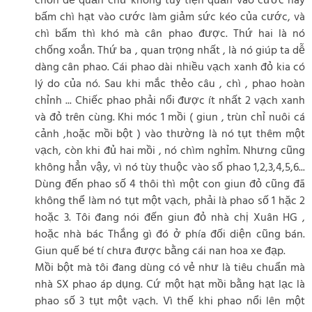
chốn để quấn chứ không tùy tiện quấn vào cước hay
bấm chì hạt vào cước làm giảm sức kéo của cước, và
chì bấm thì khó mà cân phao được. Thứ hai là nó
chống xoắn. Thứ ba , quan trọng nhất , là nó giúp ta dễ
dàng cân phao. Cái phao dài nhiều vạch xanh đỏ kia có
lý do của nó. Sau khi mắc thẻo câu , chì , phao hoàn
chỉnh ... Chiếc phao phải nổi được ít nhất 2 vạch xanh
và đỏ trên cùng. Khi móc 1 mồi ( giun , trùn chỉ nuôi cá
cảnh ,hoặc mồi bột ) vào thường là nó tụt thêm một
vạch, còn khi đủ hai mồi , nó chìm nghỉm. Nhưng cũng
không hẳn vậy, vì nó tùy thuộc vào số phao 1,2,3,4,5,6...
Dùng đến phao số 4 thôi thì một con giun đỏ cũng đã
không thể làm nó tụt một vạch, phải là phao số 1 hặc 2
hoặc 3. Tôi đang nói đến giun đỏ nhà chị Xuân HG ,
hoặc nhà bác Thắng gì đó ở phía đối diện cũng bán.
Giun quế bé tí chưa được bằng cái nan hoa xe đạp.
Mồi bột mà tôi đang dùng có vẻ như là tiêu chuẩn mà
nhà SX phao áp dụng. Cứ một hạt mồi bằng hạt lạc là
phao số 3 tụt một vạch. Vì thế khi phao nổi lên một