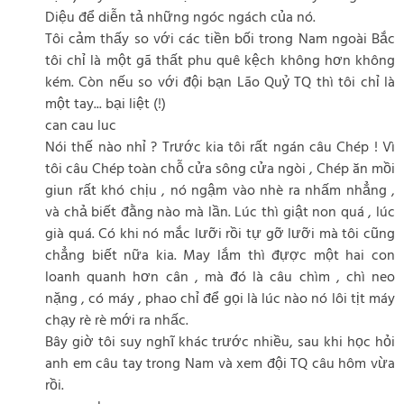
Diệu để diễn tả những ngóc ngách của nó.
Tôi cảm thấy so với các tiền bối trong Nam ngoài Bắc
tôi chỉ là một gã thất phu quê kệch không hơn không
kém. Còn nếu so với đội bạn Lão Quỷ TQ thì tôi chỉ là
một tay... bại liệt (!)
can cau luc
Nói thế nào nhỉ ? Trước kia tôi rất ngán câu Chép ! Vì
tôi câu Chép toàn chỗ cửa sông cửa ngòi , Chép ăn mồi
giun rất khó chịu , nó ngậm vào nhè ra nhấm nhẳng ,
và chả biết đằng nào mà lần. Lúc thì giật non quá , lúc
già quá. Có khi nó mắc lưỡi rồi tự gỡ lưỡi mà tôi cũng
chẳng biết nữa kia. May lắm thì đựợc một hai con
loanh quanh hơn cân , mà đó là câu chìm , chì neo
nặng , có máy , phao chỉ để gọi là lúc nào nó lôi tịt máy
chạy rè rè mới ra nhấc.
Bây giờ tôi suy nghĩ khác trước nhiều, sau khi học hỏi
anh em câu tay trong Nam và xem đội TQ câu hôm vừa
rồi.