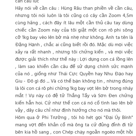
can cau luc
Hãy nói về cần câu : Hùng Râu than phiền về cần câu,
nhưng tôi nói luôn là tôi cũng có cây cần Zoom 4,5m
cùng hãng , cách đây ít lâu một cần thủ câu tay dùng
chiếc cần Zoom này của tôi giật một con rô phi sông
cỡ 1kg bay vèo lên bờ mà nhẹ như không. Anh ta tên là
Đặng Hạnh , chắc ai cũng biết rồi đó. Mặc dù mọi việc
xảy ra rất nhanh , nhưng tôi chứng kiến , và mọi việc
được giải thích như thế này : Lợi dụng con cá lồng lên
, làm sao khiển cần câu để sử dụng chính sức mạnh
của nó , giống như Thái Cực Quyền hay Nhu Đạo hay
Giu - Đô gì đó ... Và có thể bạn không tin , nhưng đúng
là lôi con cá rô phi chừng 1kg bay vọt lên bờ trong nháy
mắt ! Vụ này có đệ tử Thắng Tẩy và Sơn Đen chứng
kiến hẳn hoi. Cứ như thể con cá nó cố tình lao lên bờ
vậy , dây câu chỉ như định hướng cho nó mà thôi.
Hôm qua ở Phi Trường , tôi hò hét gọi "Đại Úy Bính"
mang vợt đến khản cổ mà ông ta cứ đủng đỉnh đi từ
bên kia hồ sang , con Chép chạy ngoằn ngoèo một hồi