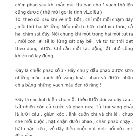
chìm phao sau khi mắc mồi thì bạn cho 1 vạch thò lên
cũng được ( thế mới gọi là tinh vi...diệu )
Tôi theo dõi sau khi vê mồi bột , chỉ một mồi chạm đáy
, mồi thứ hai lơ lửng. Nếu mồi to hơn chút xíu thôi , cả
hai chìm sát đáy. Nói chung khi một trong hai mồi tụt ra
, mồi còn lại sẽ lơ lửng sát đáy bể , và từ từ trôi dạt
theo dòng nước. Chỉ cần một tác động rất nhỏ cũng
khiến nó lay động.
Đây là chiếc phao số 3 - Hãy chú ý đầu phao được sơn
những màu xanh đỏ vàng khác nhau và được phân
chia bằng những vạch màu đen rõ ràng !
Đây là các linh kiện cho một thẻo lưỡi đôi và dây câu ,
tất nhiên còn cả cước và phao nữa. Từ trái sang phải
là lưỡi câu , giảm xóc , link cuốn chì và chì lá , chụp
che mối buộc , hạt chặn dưới phao , chân phao chạy ,
hạt chặn trên , vỏ dây điện buộc nút móc nối với link