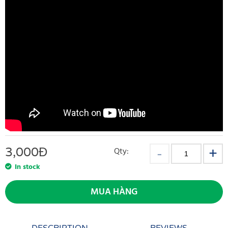
3,000
Đ
Qty:
In stock
MUA HÀNG