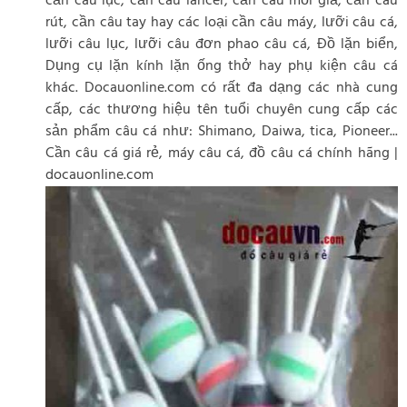
cần câu lục, cần câu lancer, cần câu mồi giả, cần câu
rút, cần câu tay hay các loại cần câu máy, lưỡi câu cá,
lưỡi câu lục, lưỡi câu đơn phao câu cá, Đồ lặn biển,
Dụng cụ lặn kính lặn ống thở hay phụ kiện câu cá
khác. Docauonline.com có rất đa dạng các nhà cung
cấp, các thương hiệu tên tuổi chuyên cung cấp các
sản phẩm câu cá như: Shimano, Daiwa, tica, Pioneer...
Cần câu cá giá rẻ, máy câu cá, đồ câu cá chính hãng |
docauonline.com