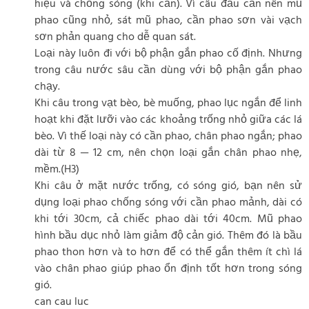
hiệu và chống sóng (khi cần). Vì câu đầu cần nên mũ
phao cũng nhỏ, sát mũ phao, cần phao sơn vài vạch
sơn phản quang cho dễ quan sát.
Loại này luôn đi với bộ phận gắn phao cố định. Nhưng
trong câu nước sâu cần dùng với bộ phận gắn phao
chạy.
Khi câu trong vạt bèo, bè muống, phao lục ngắn để linh
hoạt khi đặt lưỡi vào các khoảng trống nhỏ giữa các lá
bèo. Vì thế loại này có cần phao, chân phao ngắn; phao
dài từ 8 — 12 cm, nên chọn loại gắn chân phao nhẹ,
mềm.(H3)
Khi câu ở mặt nước trống, có sóng gió, bạn nên sử
dụng loại phao chống sóng với cần phao mảnh, dài có
khi tới 30cm, cả chiếc phao dài tới 40cm. Mũ phao
hình bầu dục nhỏ làm giảm độ cản gió. Thêm đó là bầu
phao thon hơn và to hơn để có thể gắn thêm ít chì lá
vào chân phao giúp phao ổn định tốt hơn trong sóng
gió.
can cau luc