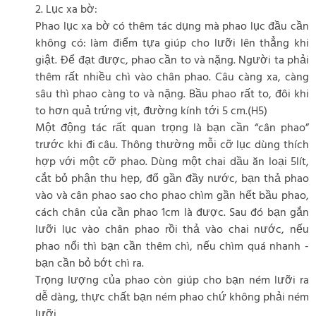
2. Lục xa bờ:
Phao lục xa bờ có thêm tác dụng mà phao lục đầu cần
không có: làm điểm tựa giúp cho lưỡi lên thẳng khi
giật. Để đạt được, phao cần to và nặng. Người ta phải
thêm rất nhiều chì vào chân phao. Câu càng xa, càng
sâu thì phao càng to và nặng. Bầu phao rất to, đôi khi
to hơn quả trứng vịt, đường kính tới 5 cm.(H5)
Một động tác rất quan trọng là bạn cần “cân phao”
trước khi đi câu. Thông thường mỗi cỡ lục dùng thích
hợp với một cỡ phao. Dùng một chai dầu ăn loại 5lít,
cắt bỏ phận thu hẹp, đổ gần đầy nước, bạn thả phao
vào và cân phao sao cho phao chìm gần hết bầu phao,
cách chân của cần phao 1cm là được. Sau đó bạn gắn
lưỡi lục vào chân phao rồi thả vào chai nước, nếu
phao nổi thì bạn cần thêm chì, nếu chìm quá nhanh -
bạn cần bỏ bớt chì ra.
Trọng lượng của phao còn giúp cho bạn ném lưỡi ra
dễ dàng, thực chất bạn ném phao chứ không phải ném
lưỡi.