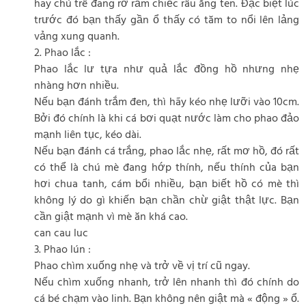
hay chú trê đang rờ rẫm chiếc râu ăng ten. Đặc biệt lúc
trước đó bạn thấy gần ổ thấy có tăm to nổi lên lảng
vảng xung quanh.
2. Phao lắc :
Phao lắc lư tựa như quả lắc đồng hồ nhưng nhẹ
nhàng hơn nhiều.
Nếu bạn đánh trắm đen, thì hãy kéo nhẹ lưỡi vào 10cm.
Bởi đó chính là khi cá bơi quạt nước làm cho phao đảo
mạnh liên tục, kéo dài.
Nếu bạn đánh cá trắng, phao lắc nhẹ, rất mơ hồ, đó rất
có thể là chú mè đang hớp thính, nếu thính của bạn
hơi chua tanh, cám bổi nhiều, bạn biết hồ có mè thì
không lý do gì khiến bạn chần chừ giật thật lực. Bạn
cần giật mạnh vì mè ăn khá cao.
can cau luc
3. Phao lún :
Phao chìm xuống nhẹ và trở về vị trí cũ ngay.
Nếu chìm xuống nhanh, trở lên nhanh thì đó chính do
cá bé chạm vào linh. Bạn không nên giật mà « động » ổ.