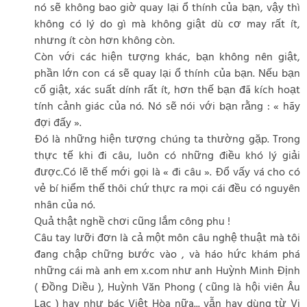
nó sẽ không bao giờ quay lại ổ thính của bạn, vậy thì
không có lý do gì mà không giật dù cơ may rất ít,
nhưng ít còn hơn không còn.
Còn với các hiện tượng khác, bạn không nên giật,
phần lớn con cá sẽ quay lại ổ thính của bạn. Nếu bạn
cố giật, xác suất dính rất ít, hơn thế bạn đã kích hoạt
tính cảnh giác của nó. Nó sẽ nói với bạn rằng : « hãy
đợi đấy ».
Đó là những hiện tượng chúng ta thường gặp. Trong
thực tế khi đi câu, luôn có những điều khó lý giải
được.Có lẽ thế mới gọi là « đi câu ». Đổ vấy vá cho có
vẻ bí hiểm thế thôi chứ thực ra mọi cái đều có nguyên
nhân của nó.
Quả thật nghề chơi cũng lắm công phu !
Câu tay lưỡi đơn là cả một môn câu nghệ thuật mà tôi
đang chập chững bước vào , và háo hức khám phá
những cái mà anh em x.com như anh Huỳnh Minh Định
( Đồng Diều ), Huỳnh Văn Phong ( cũng là hội viên Âu
Lạc ) hay như bác Việt Hòa nữa... vẫn hay dùng từ Vi