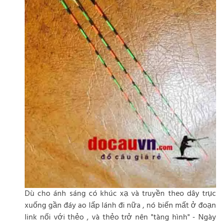
Dù cho ánh sáng có khúc xạ và truyền theo dây trục
xuống gần đáy ao lấp lánh đi nữa , nó biến mất ở đoạn
link nối với thẻo , và thẻo trở nên "tàng hình" - Ngày