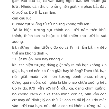
găm vào đầu cá, cá vẫn đang ngóc đầu lên nhằm gỡ
lưỡi. Nhiều cần thủ cho rằng nên giật khi phao bắt đầu
đi xuống. Đó thật sai lầm.
can cau luc
6. Phao tụt xuống từ từ nhưng không trồi lên :
Đó là hiện tượng sụt thính do lưỡi nằm trên khối
thính, thính tan ra hoặc bị trôi khiến cho lưỡi bị sụt
xuống.
Bạn đừng nhầm tưởng đó do cá tỳ mà lẩm bẩm « đẹp
thế mà không dính ».
* Giật muộn: nên hay không ?
Khi các hiện tượng đáng giật xảy ra mà bạn không kịp
giật, bạn có nên có tình giật hay không? Theo tôi, bạn
nên giật muộn với hiện tượng bềnh phao, nhưng
đừng quá muộn, có nghĩa là khi phao chưa xuống hết.
Có lý do: lưỡi vừa rời khỏi đầu cá, đang chìm xuống,
nó không cách quá xa thân mình con cá, bạn vẫn còn
cơ may để dính ; lý do thứ 2 : con cá đã bị đau do mắc
vào lưỡi của bạn, nếu đó là con cá khôn « từng trải »,