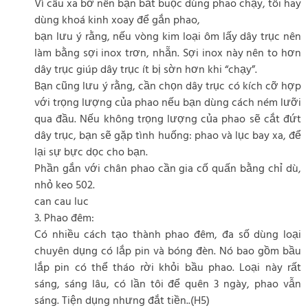
Vì câu xa bờ nên bạn bắt buộc dùng phao chạy, tôi hay
dùng khoá kinh xoay để gắn phao,
bạn lưu ý rằng, nếu vòng kim loại ôm lấy dây trục nên
làm bằng sợi inox trơn, nhẵn. Sợi inox này nên to hơn
dây trục giúp dây trục ít bị sờn hơn khi “chạy”.
Bạn cũng lưu ý rằng, cần chọn dây trục có kích cỡ hợp
với trọng lượng của phao nếu bạn dùng cách ném lưỡi
qua đầu. Nếu không trọng lượng của phao sẽ cắt đứt
dây trục, bạn sẽ gặp tình huống: phao và lục bay xa, để
lại sự bực dọc cho bạn.
Phần gắn với chân phao cần gia cố quấn bằng chỉ dù,
nhỏ keo 502.
can cau luc
3. Phao đêm:
Có nhiều cách tạo thành phao đêm, đa số dùng loại
chuyên dụng có lắp pin và bóng đèn. Nó bao gồm bầu
lắp pin có thể tháo rời khỏi bầu phao. Loại này rất
sáng, sáng lâu, có lần tôi để quên 3 ngày, phao vẫn
sáng. Tiện dụng nhưng đắt tiền..(H5)