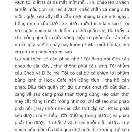
vạch tôi biết là cá rỉa mất một mồi , khi phao lên 2 vạch
là hết mồi. Còn khi lên 3 vạch chắc chắn cá đang đưa
mồi , giật xéo vẩy đầu cần nhẹ nhàng là đê mê ngay ,
tiếng rin rin của cước xé nước mới thích làm sao ! Tôi
hơi ngạc nhiên là khi kiểm tra chỗ quấn chì, tôi thấy lá
chì mỏng bị mở ra nửa vòng. Liệu có phải sức cản của
nước gây ra điều này hay không ? Mai mốt hỏi lại anh
em có kinh nghiệm xem sao.
Lại nói thêm về cân phao nhé ! Tôi đang nói đến cân
phao để câu đáy , chứ không phải câu lửng. Tôi nhằm
câu Chép và Diếc mà. Tôi có cái bể cá chiến lợi phẩm
bằng kính ở Hook Cafe nên cũng tiện , tha hồ cân
phao. Đầu tiên quấn chì dư dư một chút rồi cắt dần ,
càng về sau càng phải thận trọng dùng kéo bấm thợ
may cắt từng tí một mỏng như sợi chỉ để sao cho phao
phải nổi ( Hãy nhớ nhé các cần thủ tập sự ! Phao phải
kéo được chì + thẻo lưỡi lơ lửng trong nước ) và phao
phải thò được ít nhất 2 vạch lên khỏi mặt nước. Tuy
nhiên nếu mồi của bạn quá nhẹ hoặc bé không thể kéo