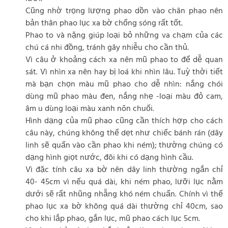
Cũng nhờ trọng lượng phao dồn vào chân phao nên
bản thân phao lục xa bờ chống sóng rất tốt.
Phao to và nặng giúp loại bỏ những va chạm của các
chú cá nhi đồng, tránh gây nhiễu cho cần thủ.
Vì câu ở khoảng cách xa nên mũ phao to để dễ quan
sát. Vì nhìn xa nên hay bị loá khi nhìn lâu. Tuỳ thời tiết
mà bạn chọn màu mũ phao cho dễ nhìn: nắng chói
dùng mũ phao màu đen, nắng nhẹ -loại màu đỏ cam,
âm u dùng loại màu xanh nõn chuối.
Hình dạng của mũ phao cũng cần thích hợp cho cách
câu này, chúng không thể dẹt như chiếc bánh rán (dây
linh sẽ quấn vào cần phao khi ném); thường chúng có
dạng hình giọt nước, đôi khi có dạng hình cầu.
Vì đặc tính câu xa bờ nên dây linh thường ngắn chỉ
40- 45cm vì nếu quá dài, khi ném phao, lưỡi lục nằm
dưới sẽ rất nhũng nhẵng khó ném chuẩn. Chính vì thế
phao lục xa bờ không quá dài thường chỉ 40cm, sao
cho khi lắp phao, gắn lục, mũ phao cách lục 5cm.