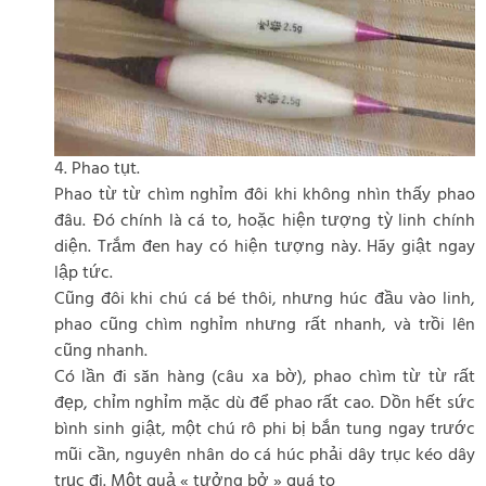
4. Phao tụt.
Phao từ từ chìm nghỉm đôi khi không nhìn thấy phao
đâu. Đó chính là cá to, hoặc hiện tượng tỳ linh chính
diện. Trắm đen hay có hiện tượng này. Hãy giật ngay
lập tức.
Cũng đôi khi chú cá bé thôi, nhưng húc đầu vào linh,
phao cũng chìm nghỉm nhưng rất nhanh, và trồi lên
cũng nhanh.
Có lần đi săn hàng (câu xa bờ), phao chìm từ từ rất
đẹp, chỉm nghỉm mặc dù để phao rất cao. Dồn hết sức
bình sinh giật, một chú rô phi bị bắn tung ngay trước
mũi cần, nguyên nhân do cá húc phải dây trục kéo dây
trục đi. Một quả « tưởng bở » quá to