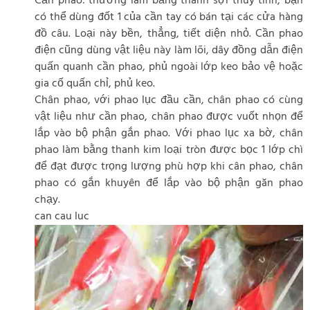
Cần phao: thường làm bằng thanh sợi thuỷ tinh, bạn
có thể dùng đốt 1 của cần tay có bán tại các cửa hàng
đồ câu. Loại này bền, thẳng, tiết diện nhỏ. Cần phao
điện cũng dùng vật liệu này làm lõi, dây đồng dẫn điện
quấn quanh cần phao, phủ ngoài lớp keo bảo vệ hoặc
gia cố quấn chỉ, phủ keo.
Chân phao, với phao lục đầu cần, chân phao có cùng
vật liệu như cần phao, chân phao được vuốt nhọn để
lắp vào bộ phận gắn phao. Với phao lục xa bờ, chân
phao làm bằng thanh kim loại tròn được bọc 1 lớp chì
để đạt được trọng lượng phù hợp khi cân phao, chân
phao có gắn khuyên để lắp vào bộ phận găn phao
chạy.
can cau luc