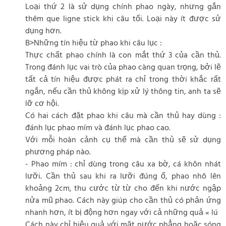
Loại thứ 2 là sử dụng chính phao ngày, nhưng gắn
thêm que ligne stick khi câu tối. Loại này ít được sử
dụng hơn.
B>Những tín hiệu từ phao khi câu lục :
Thực chất phao chính là con mắt thứ 3 của cần thủ.
Trong đánh lục vai trò của phao càng quan trọng, bởi lẽ
tất cả tín hiệu được phát ra chỉ trong thời khắc rất
ngắn, nếu cần thủ không kịp xử lý thông tin, anh ta sẽ
lỡ cơ hội.
Có hai cách đặt phao khi câu mà cần thủ hay dùng :
đánh lục phao mím và đánh lục phao cao.
Với mỗi hoàn cảnh cụ thể mà cần thủ sẽ sử dụng
phương pháp nào.
- Phao mím : chỉ dùng trong câu xa bờ, cá khôn nhát
lưỡi. Cần thủ sau khi ra lưỡi đúng ổ, phao nhô lên
khoảng 2cm, thu cước từ từ cho đến khi nước ngập
nửa mũ phao. Cách này giúp cho cần thủ có phản ứng
nhanh hơn, ít bị động hơn ngay với cả những quả « lú
Cách này chỉ hiệu quả với mặt nước phẳng hoặc sóng