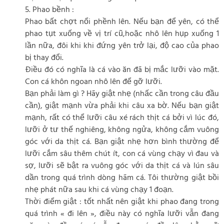
5. Phao bềnh :
Phao bất chợt nổi phềnh lên. Nếu bạn để yên, có thể
phao tụt xuống về vị trí cũ,hoặc nhô lên hụp xuống 1
lần nữa, đôi khi khi đứng yên trở lại, độ cao của phao
bị thay đổi.
Điều đó có nghĩa là cá vào ăn đã bị mắc lưỡi vào mặt.
Con cá khôn ngoan nhô lên để gỡ lưỡi.
Bạn phải làm gì ? Hãy giật nhẹ (nhấc cần trong câu đầu
cần), giật mạnh vừa phải khi câu xa bờ. Nếu bạn giật
mạnh, rất có thể lưỡi câu xé rách thịt cá bởi vì lúc đó,
lưỡi ở tư thế nghiêng, không ngửa, không cắm vuông
góc với da thịt cá. Bạn giật nhẹ hơn bình thường để
lưỡi cắm sâu thêm chút ít, con cá vùng chạy vì đau và
sợ, lưỡi sẽ bật ra vuông góc với da thịt cá và lún sâu
dần trong quá trình dòng hãm cá. Tôi thường giật bồi
nhẹ phát nữa sau khi cá vùng chạy 1 đoạn.
Thời điểm giật : tốt nhất nên giật khi phao đang trong
quá trình « đi lên », điều này có nghĩa lưỡi vẫn đang