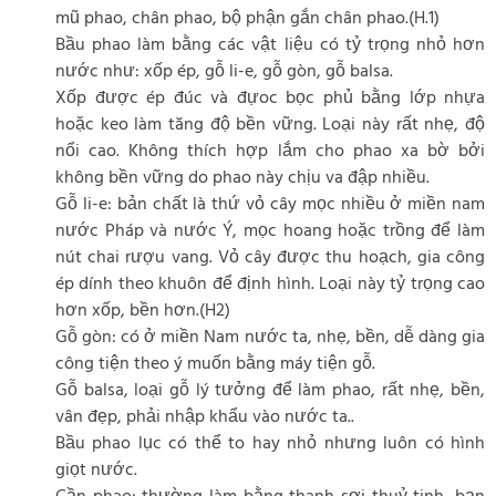
mũ phao, chân phao, bộ phận gắn chân phao.(H.1)
Bầu phao làm bằng các vật liệu có tỷ trọng nhỏ hơn
nước như: xốp ép, gỗ li-e, gỗ gòn, gỗ balsa.
Xốp được ép đúc và đựoc bọc phủ bằng lớp nhựa
hoặc keo làm tăng độ bền vững. Loại này rất nhẹ, độ
nổi cao. Không thích hợp lắm cho phao xa bờ bởi
không bền vững do phao này chịu va đập nhiều.
Gỗ li-e: bản chất là thứ vỏ cây mọc nhiều ở miền nam
nước Pháp và nước Ý, mọc hoang hoặc trồng để làm
nút chai rượu vang. Vỏ cây được thu hoạch, gia công
ép dính theo khuôn để định hình. Loại này tỷ trọng cao
hơn xốp, bền hơn.(H2)
Gỗ gòn: có ở miền Nam nước ta, nhẹ, bền, dễ dàng gia
công tiện theo ý muốn bằng máy tiện gỗ.
Gỗ balsa, loại gỗ lý tưởng để làm phao, rất nhẹ, bền,
vân đẹp, phải nhập khẩu vào nước ta..
Bầu phao lục có thể to hay nhỏ nhưng luôn có hình
giọt nước.