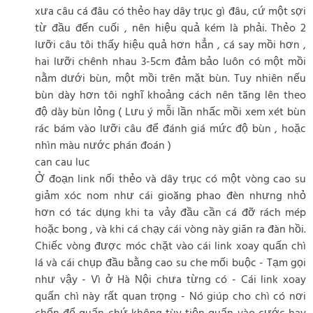
xưa câu cá đâu có thẻo hay dây trục gì đâu, cứ một sợi
từ đầu đến cuối , nên hiệu quả kém là phải. Thẻo 2
lưỡi câu tôi thấy hiệu quả hơn hẳn , cá say mồi hơn ,
hai lưỡi chênh nhau 3-5cm đảm bảo luôn có một mồi
nằm dưới bùn, một mồi trên mặt bùn. Tuy nhiên nếu
bùn dày hơn tôi nghĩ khoảng cách nên tăng lên theo
độ dày bùn lỏng ( Lưu ý mỗi lần nhấc mồi xem xét bùn
rác bám vào lưỡi câu để đánh giá mức độ bùn , hoặc
nhìn màu nước phán đoán )
can cau luc
Ở đoạn link nối thẻo và dây trục có một vòng cao su
giảm xóc nom như cái gioăng phao đèn nhưng nhỏ
hơn có tác dụng khi ta vảy đầu cần cá đỡ rách mép
hoặc bong , và khi cá chạy cái vòng này giãn ra đàn hồi.
Chiếc vòng được móc chặt vào cái link xoay quấn chì
lá và cái chụp đầu bằng cao su che mối buộc - Tạm gọi
như vậy - Vì ở Hà Nội chưa từng có - Cái link xoay
quấn chì này rất quan trọng - Nó giúp cho chì có nơi