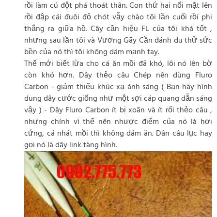
rồi làm cú đột phá thoát thân. Con thứ hai nổi mặt lên
rồi đập cái đuôi đỏ chót vẫy chào tôi lần cuối rồi phi
thẳng ra giữa hồ. Cây cần hiệu FL của tôi khá tốt ,
nhưng sau lần tôi và Vương Gãy Cần đánh đu thử sức
bền của nó thì tôi không dám mạnh tay.
Thế mới biết lừa cho cá ăn mồi đã khó, lôi nó lên bờ
còn khó hơn. Dây thẻo câu Chép nên dùng Fluro
Carbon - giảm thiểu khúc xạ ánh sáng ( Bạn hãy hình
dung dây cước giống như một sợi cáp quang dẫn sáng
vậy ) - Dây Fluro Carbon ít bị xoăn và ít rối thẻo câu ,
nhưng chính vì thế nên nhược điểm của nó là hơi
cứng, cá nhát mồi thì không dám ăn. Dân câu lục hay
gọi nó là dây link tàng hình.