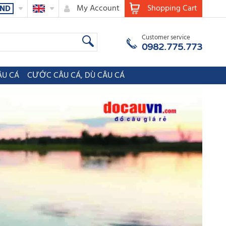
My Account
Shopping Cart
ND
Customer service
0982.775.773
ÂU CÁ
CƯỚC CÂU CÁ, DÙ CÂU CÁ