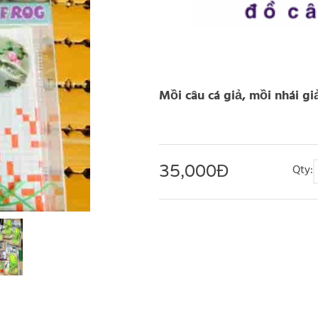
Mồi câu cá giả, mồi nhái gi
35,000
Đ
Qty: