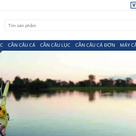
V
ỤC
CẦN CÂU CÁ
CẦN CÂU LỤC
CẦN CÂU CÁ ĐƠN
MÁY C