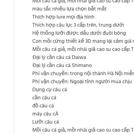
Mồi câu cá giả, mồi nhái giả cao su cao cấp 
màu sắc nhiều lựa chọn bắt mắt
Thích hợp lure mọi địa hình
Thích hợp câu lục 3 cấp trên, trung dưới
Hệ thống lưỡi được dấu dưới đuôi bông
Con mồi cứng thiết kế 3D mang lại cảm giá
Mồi câu cá giả, mồi nhái giả cao su cao cấp 
Đại lý cần câu cá Daiwa
Đại lý cần câu cá Shimano
Phí vận chuyển: trong nội thành Hà Nội miễ
Phí vận chuyển: Ngoại tỉnh người mua chịu
Dụng cụ câu cá
cần câu cá
đồ câu cá
máy câu cÁ
Lưỡi câu cá
Mồi câu cá giả, mồi nhái giả cao su cao cấp 