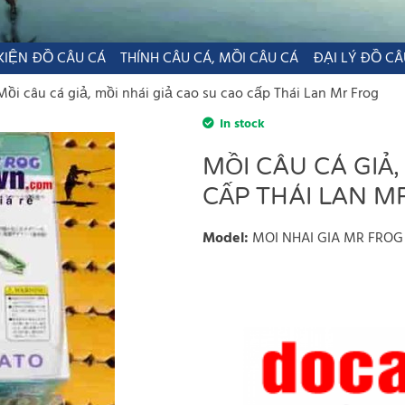
KIỆN ĐỒ CÂU CÁ
THÍNH CÂU CÁ, MỒI CÂU CÁ
ĐẠI LÝ ĐỒ CÂ
Mồi câu cá giả, mồi nhái giả cao su cao cấp Thái Lan Mr Frog
In stock
MỒI CÂU CÁ GIẢ,
CẤP THÁI LAN M
Model
:
MOI NHAI GIA MR FROG