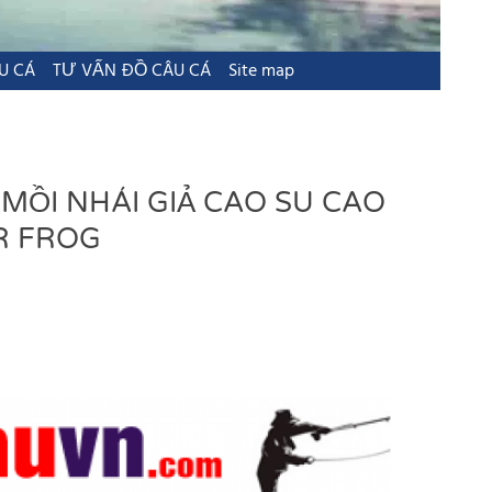
U CÁ
TƯ VẤN ĐỒ CÂU CÁ
Site map
 MỒI NHÁI GIẢ CAO SU CAO
R FROG