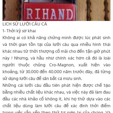
LICH SỬ LƯỠI CÂU CÁ
1- Thời kỳ sơ khai
Không ai có khả năng chứng minh được lúc phát sinh
và thời gian tồn tại của lưỡi câu qua nhiều hình thái
khác nhau từ thời thượng cổ mãi cho đến tận giờ phút
này ! Nhưng, và hầu như chính xác hơn cả đó là loài
người thuộc chủng Cro-Magnon, xuất hiện vào
khoảng, từ 30.000 đến 40.000 năm trước đây, đã từng
sử dụng lưỡi câu để săn bắt cá mưu sinh.
Những cái lưỡi câu đầu tiên phát hiện được chế tạo
bằng nhiều chất liệu khác nhau, và việc này đã làm đau
đầu các nhà khảo cổ không ít, khi họ thử dựa vào các
chất liệu dùng làm lưỡi câu để xác đinh thời điểm
trong việc sắp xếp theo thứ tự niên lai của chúng. Và