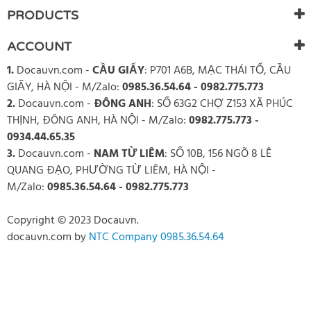
PRODUCTS
ACCOUNT
1.
Docauvn.com
-
CẦU GIẤY
: P701 A6B, MẠC THÁI TỔ, CẦU
GIẤY, HÀ NỘI - M/Zalo:
0985.36.54.64 - 0982.775.773
2.
Docauvn.com
-
ĐÔNG ANH
: SỐ 63G2 CHỢ Z153 XÃ PHÚC
THỊNH, ĐÔNG ANH, HÀ NỘI - M/Zalo:
0982.775.773 -
0934.44.65.35
3.
Docauvn.com
-
NAM TỪ LIÊM
: SỐ 10B, 156 NGÕ 8 LÊ
QUANG ĐẠO, PHƯỜNG TỪ LIÊM, HÀ NỘI -
M/Zalo:
0985.36.54.64 - 0982.775.773
Copyright © 2023 Docauvn.
docauvn.com
by
NTC Company 0985.36.54.64