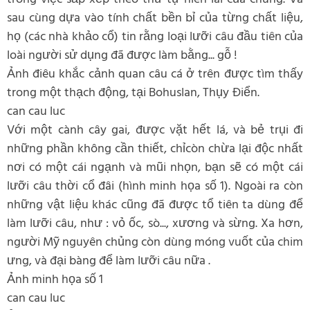
sau cùng dựa vào tính chất bền bỉ của từng chất liệu,
họ (các nhà khảo cổ) tin rằng loại lưỡi câu đầu tiên của
loài người sử dụng đã được làm bằng... gỗ !
Ảnh điêu khắc cảnh quan câu cá ở trên được tìm thấy
trong một thạch động, tại Bohuslan, Thụy Điển.
can cau luc
Với một cành cây gai, được vặt hết lá, và bẻ trụi đi
những phần không cần thiết, chỉcòn chừa lại độc nhất
nơi có một cái ngạnh và mũi nhọn, bạn sẽ có một cái
lưỡi câu thời cổ đâi (hình minh họa số 1). Ngoài ra còn
những vật liệu khác cũng đã được tổ tiên ta dùng để
làm lưỡi câu, như : vỏ ốc, sò..., xương và sừng. Xa hơn,
người Mỹ nguyên chủng còn dùng móng vuốt của chim
ưng, và đại bàng để làm lưỡi câu nữa .
Ảnh minh họa số 1
can cau luc