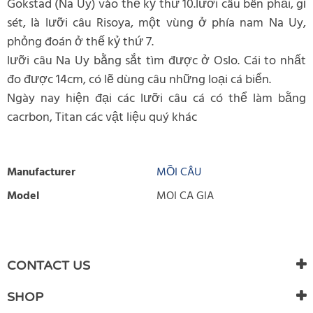
Gokstad (Na Uy) vào thế kỷ thứ 10.lưỡi câu bên phải, gỉ
sét, là lưỡi câu Risoya, một vùng ở phía nam Na Uy,
phỏng đoán ở thế kỷ thứ 7.
lưỡi câu Na Uy bằng sắt tìm được ở Oslo. Cái to nhất
đo được 14cm, có lẽ dùng câu những loại cá biển.
Ngày nay hiện đại các lưỡi câu cá có thể làm bằng
cacrbon, Titan các vật liệu quý khác
Manufacturer
MỒI CÂU
Model
MOI CA GIA
WRITE REVIEW
There are currently no product reviews. Be the first who write
CONTACT US
review
SHOP