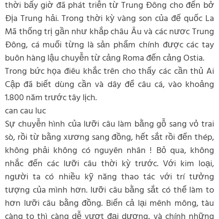
thời bấy giờ đã phát triễn từ Trung Đông cho đến bở
Địa Trung hải. Trong thời kỳ vàng son của đế quốc La
Mã thống trị gần như khắp châu Âu và các nươc Trung
Đông, cá muối từng là sản phẩm chính được các tay
buôn hàng lậu chuyễn từ cảng Roma đến cảng Ostia.
Trong bức họa điêu khắc trên cho thấy các cần thủ Ai
Cập đã biết dùng cần và dây để câu cá, vào khoảng
1.800 năm trước tây lịch.
can cau luc
Sự chuyễn hình của lưỡi câu làm bằng gỗ sang vỏ trai
sò, rồi từ bằng xương sang đồng, hết sắt rồi đến thép,
không phải không có nguyên nhân ! Bỏ qua, không
nhắc đến các lưỡi câu thời kỳ trước. Với kim loại,
người ta có nhiều kỹ năng thao tác với trí tưởng
tượng của mình hơn. lưỡi câu bằng sắt có thể làm to
hơn lưỡi câu bằng đồng. Biển cả lại mênh mông, tàu
càng to thì càng dễ vượt đại dương, và chính những