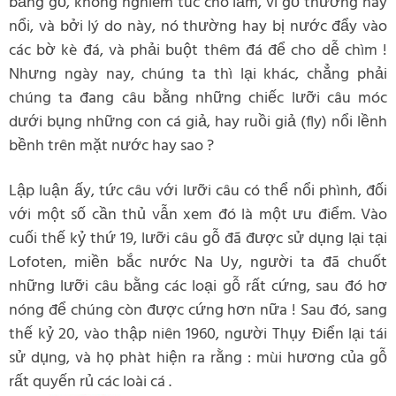
bằng gỗ, không nghiêm túc cho lắm, vì gỗ thường hay
nổi, và bởi lý do này, nó thường hay bị nước đẩy vào
các bờ kè đá, và phải buột thêm đá để cho dễ chìm !
Nhưng ngày nay, chúng ta thì lại khác, chẳng phải
chúng ta đang câu bằng những chiếc lưỡi câu móc
dưới bụng những con cá giả, hay ruồi giả (fly) nổi lềnh
bềnh trên mặt nước hay sao ?
Lập luận ấy, tức câu với lưỡi câu có thể nổi phình, đối
với một số cần thủ vẫn xem đó là một ưu điểm. Vào
cuối thế kỷ thứ 19, lưỡi câu gỗ đã được sử dụng lại tại
Lofoten, miền bắc nước Na Uy, người ta đã chuốt
những lưỡi câu bằng các loại gỗ rất cứng, sau đó hơ
nóng để chúng còn được cứng hơn nữa ! Sau đó, sang
thế kỷ 20, vào thập niên 1960, người Thụy Điển lại tái
sử dụng, và họ phàt hiện ra rằng : mùi hương của gỗ
rất quyến rủ các loài cá .