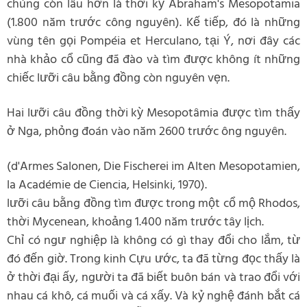
chúng còn lâu hơn là thời kỳ Abraham's Mesopotamia
(1.800 năm trước công nguyên). Kế tiếp, đó là những
vùng tên gọi Pompéia et Herculano, tại Ý, nơi đây các
nhà khảo cổ cũng đã đào và tìm được không ít những
chiếc lưỡi câu bằng đồng còn nguyên vẹn.
Hai lưỡi câu đồng thời kỳ Mesopotâmia được tìm thấy
ở Nga, phỏng đoán vào năm 2600 trước ông nguyên.
(d'Armes Salonen, Die Fischerei im Alten Mesopotamien,
la Académie de Ciencia, Helsinki, 1970).
lưỡi câu bằng đồng tìm được trong một cổ mộ Rhodos,
thời Mycenean, khoảng 1.400 năm trước tây lịch.
Chỉ có ngư nghiệp là không có gì thay đổi cho lắm, từ
đó đến giờ. Trong kinh Cựu ước, ta đã từng đọc thấy là
ở thời đại ấy, người ta đã biết buôn bán và trao đổi với
nhau cá khô, cá muối và cá xấy. Và kỷ nghệ đánh bắt cá