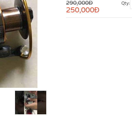
290,000Đ
Qty:
250,000
Đ