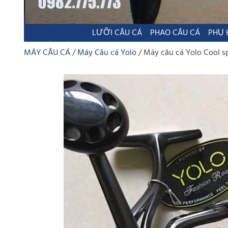
LƯỠI CÂU CÁ
PHAO CÂU CÁ
PHỤ 
MÁY CÂU CÁ
Máy Câu cá Yolo
Máy câu cá Yolo Cool s