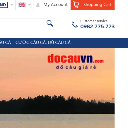
My Account
Shopping Cart
ND
Customer service
0982.775.773
ÂU CÁ
CƯỚC CÂU CÁ, DÙ CÂU CÁ