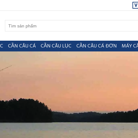
V
ỤC
CẦN CÂU CÁ
CẦN CÂU LỤC
CẦN CÂU CÁ ĐƠN
MÁY C