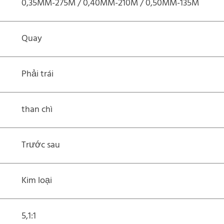
0,35MM-275M / 0,40MM-210M / 0,50MM-135M
Quay
Phải trái
than chì
Trước sau
Kim loại
5,1:1