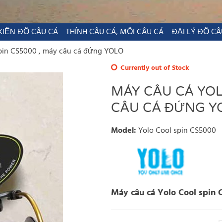
KIỆN ĐỒ CÂU CÁ
THÍNH CÂU CÁ, MỒI CÂU CÁ
ĐẠI LÝ ĐỒ CÂ
pin CS5000 , máy câu cá đứng YOLO
Currently out of Stock
MÁY CÂU CÁ YOL
CÂU CÁ ĐỨNG Y
Model
:
Yolo Cool spin CS5000
Máy câu cá Yolo Cool spin