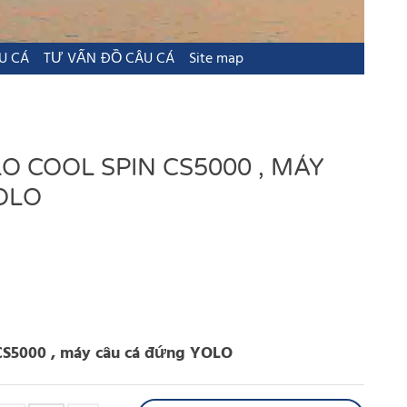
U CÁ
TƯ VẤN ĐỒ CÂU CÁ
Site map
O COOL SPIN CS5000 , MÁY
OLO
 CS5000 , máy câu cá đứng YOLO