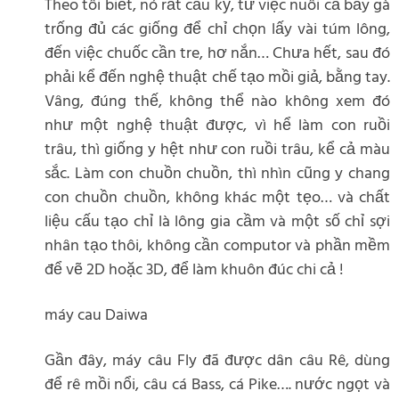
Theo tôi biết, nó rất cầu kỳ, từ việc nuôi cả bầy gà
trống đủ các giống để chỉ chọn lấy vài túm lông,
đến việc chuốc cần tre, hơ nắn… Chưa hết, sau đó
phải kể đến nghệ thuật chế tạo mồi giả, bằng tay.
Vâng, đúng thế, không thể nào không xem đó
như một nghệ thuật được, vì hể làm con ruồi
trâu, thì giống y hệt như con ruồi trâu, kể cả màu
sắc. Làm con chuồn chuồn, thì nhìn cũng y chang
con chuồn chuồn, không khác một tẹo… và chất
liệu cấu tạo chỉ là lông gia cầm và một số chỉ sợi
nhân tạo thôi, không cần computor và phần mềm
để vẽ 2D hoặc 3D, để làm khuôn đúc chi cả !
máy cau Daiwa
Gần đây, máy câu Fly đã được dân câu Rê, dùng
để rê mồi nổi, câu cá Bass, cá Pike…. nước ngọt và