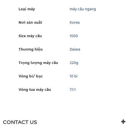
Loại máy
máy câu ngang
Nơi sản xuất
Korea
Size máy câu
1000
Thương hiệu
Daiwa
Trọng lượng máy câu
220g
Vòng bi/ bạc
10 bi
Vòng tua máy câu
7.1:1
WRITE REVIEW
There are currently no product reviews. Be the first who write
CONTACT US
review