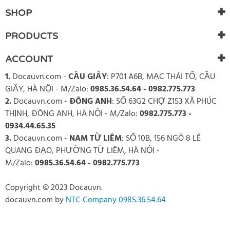
SHOP
PRODUCTS
ACCOUNT
1.
Docauvn.com
-
CẦU GIẤY
: P701 A6B, MẠC THÁI TỔ, CẦU
GIẤY, HÀ NỘI - M/Zalo:
0985.36.54.64 - 0982.775.773
2.
Docauvn.com
-
ĐÔNG ANH
: SỐ 63G2 CHỢ Z153 XÃ PHÚC
THỊNH, ĐÔNG ANH, HÀ NỘI - M/Zalo:
0982.775.773 -
0934.44.65.35
3.
Docauvn.com
-
NAM TỪ LIÊM
: SỐ 10B, 156 NGÕ 8 LÊ
QUANG ĐẠO, PHƯỜNG TỪ LIÊM, HÀ NỘI -
M/Zalo:
0985.36.54.64 - 0982.775.773
Copyright © 2023 Docauvn.
docauvn.com
by
NTC Company 0985.36.54.64