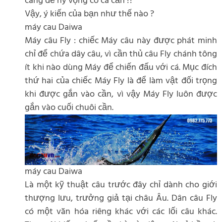
càng dễ hy vọng có cá cắn !?
Vậy, ý kiến của bạn như thế nào ?
máy cau Daiwa
Máy câu Fly : chiếc Máy câu này được phát minh
chỉ để chứa dây câu, vì cần thủ câu Fly chánh tông
ít khi nào dùng Máy để chiến đấu với cá. Mục đích
thứ hai của chiếc Máy Fly là để làm vật đối trọng
khi được gắn vào cần, vì vậy Máy Fly luôn được
gắn vào cuối chuôi cần.
máy cau Daiwa
Là một kỹ thuật câu trước đây chỉ dành cho giới
thượng lưu, trưởng giả tại châu Âu. Dân câu Fly
có một văn hóa riêng khác với các lối câu khác.