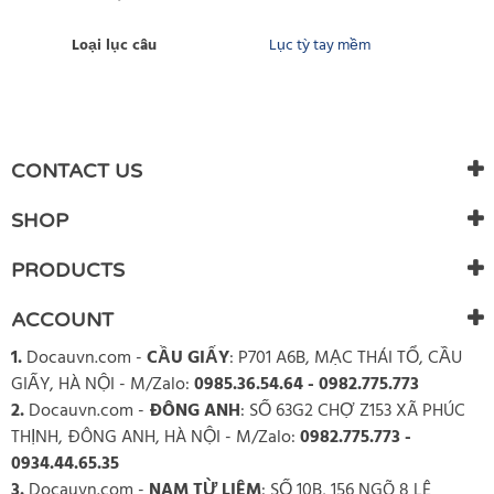
Loại lục câu
Lục tỳ tay mềm
WRITE REVIEW
There are currently no product reviews. Be the first who write
CONTACT US
review
SHOP
PRODUCTS
ACCOUNT
1.
Docauvn.com
-
CẦU GIẤY
: P701 A6B, MẠC THÁI TỔ, CẦU
GIẤY, HÀ NỘI - M/Zalo:
0985.36.54.64 - 0982.775.773
2.
Docauvn.com
-
ĐÔNG ANH
: SỐ 63G2 CHỢ Z153 XÃ PHÚC
THỊNH, ĐÔNG ANH, HÀ NỘI - M/Zalo:
0982.775.773 -
0934.44.65.35
3.
Docauvn.com
-
NAM TỪ LIÊM
: SỐ 10B, 156 NGÕ 8 LÊ