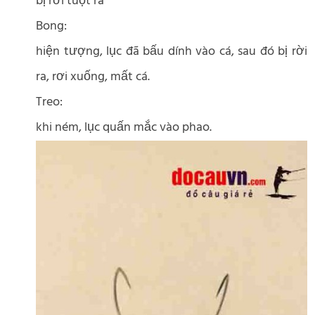
bị rơi tuột ra
Bong:
hiện tượng, lục đã bấu dính vào cá, sau đó bị rời
ra, rơi xuống, mất cá.
Treo:
khi ném, lục quấn mắc vào phao.