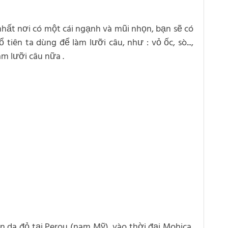
 nhất nơi có một cái ngạnh và mũi nhọn, bạn sẽ có
tiên ta dùng để làm lưỡi câu, như : vỏ ốc, sò...,
m lưỡi câu nữa .
 da đỏ tại Perou (nam Mỹ), vào thời đại Mohica,