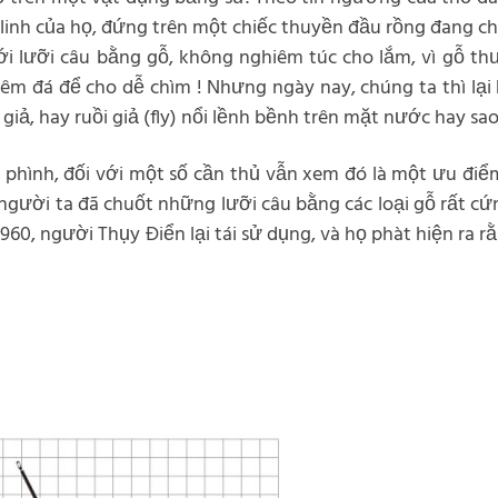
inh của họ, đứng trên một chiếc thuyền đầu rồng đang chốn
ới lưỡi câu bằng gỗ, không nghiêm túc cho lắm, vì gỗ th
hêm đá để cho dễ chìm ! Nhưng ngày nay, chúng ta thì lạ
iả, hay ruồi giả (fly) nổi lềnh bềnh trên mặt nước hay sao
i phình, đối với một số cần thủ vẫn xem đó là một ưu điể
, người ta đã chuốt những lưỡi câu bằng các loại gỗ rất 
1960, người Thụy Điển lại tái sử dụng, và họ phàt hiện ra rằ