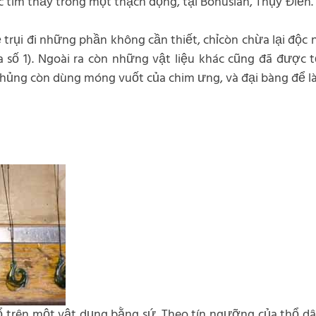
 tìm thấy trong một thạch động, tại Bohuslan, Thụy Điển.
ẻ trụi đi những phần không cần thiết, chỉcòn chừa lại độc
 số 1). Ngoài ra còn những vật liệu khác cũng đã được tổ 
ủng còn dùng móng vuốt của chim ưng, và đại bàng để là
 trên một vật dụng bằng sứ. Theo tín ngưỡng của thổ dân