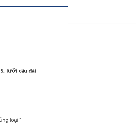
5, lưỡi câu đài
ủng loại "