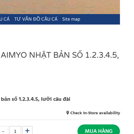
U CÁ
TƯ VẤN ĐỒ CÂU CÁ
Site map
IMYO NHẬT BẢN SỐ 1.2.3.4.5,
ản số 1.2.3.4.5, lưỡi câu đài
Check In-Store availability
MUA HÀNG