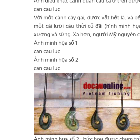
Ảnh điêu khắc cảnh quan câu cá ở trên được
can cau luc
Với một cành cây gai, được vặt hết lá, và b
một cái lưỡi câu thời cổ đâi (hình minh họa
xương và sừng. Xa hơn, người Mỹ nguyên ch
Ảnh minh họa số 1
can cau luc
Ảnh minh họa số 2
can cau luc
Ảnh minh họa số 2 : bức hoạ được chạm trổ