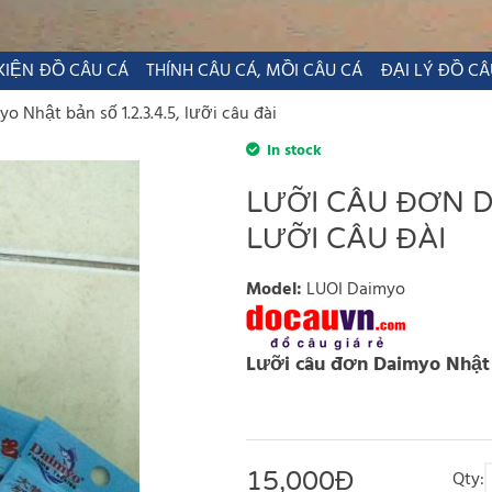
KIỆN ĐỒ CÂU CÁ
THÍNH CÂU CÁ, MỒI CÂU CÁ
ĐẠI LÝ ĐỒ CÂ
 Nhật bản số 1.2.3.4.5, lưỡi câu đài
In stock
LƯỠI CÂU ĐƠN DA
LƯỠI CÂU ĐÀI
Model
:
LUOI Daimyo
Lưỡi câu đơn Daimyo Nhật b
15,000
Đ
Qty: