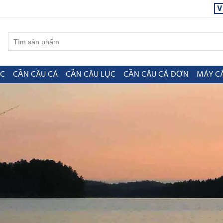
V
ỤC
CẦN CÂU CÁ
CẦN CÂU LỤC
CẦN CÂU CÁ ĐƠN
MÁY C