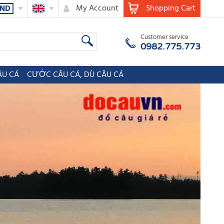
My Account
Shopping Cart
ND
Customer service
0982.775.773
ÂU CÁ
CƯỚC CÂU CÁ, DÙ CÂU CÁ