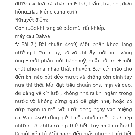
được các loại cá khác như: trôi, trắm, tra, phi, điêu
hồng...(lau kiếng cũng xơi )
*Khuyết điểm:
Con ruốc khi rang sẽ bốc mùi rất khiếp.
máy cau Daiwa
f/ Bài 7:( Bài chuẩn 4so9) Một phần khoai lang
nướng thơm cháy, bỏ vỏ chỉ lấy ruột mịn vàng
óng + một phần ruột bánh mỳ, hoặc bột mì + một
chút pho-mai nhào thật nhuyễn. Bạn cứ nhào cho
đến khi nào bột dẻo mượt và không còn dính tay
nữa thì thôi. Mồi đạt tiêu chuẩn phải mịn và dẻo,
dễ dàng vê kín lưỡi, không nhả ra khi ngâm trong
nước và không cứng quá để giật nhẹ, hoặc cá
đớp mạnh là mồi vỡ, lưỡi đóng ngay vào miệng
cá. Web 4so9 cũng giới thiệu nhiều mồi câu Chép
nhưng tôi chưa có dịp thử hết. Tuy nhiên mồi chỉ
là một yếu tố. Mồi ngon đến mấy nhưng thời tiết