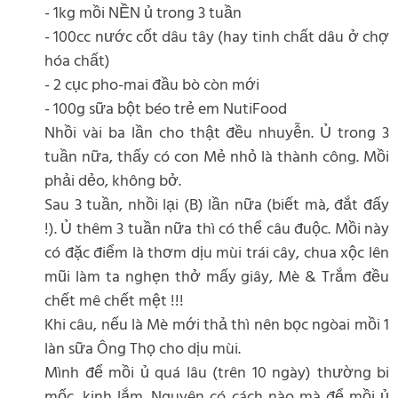
- 1kg mồi NỀN ủ trong 3 tuần
- 100cc nước cốt dâu tây (hay tinh chất dâu ở chợ
hóa chất)
- 2 cục pho-mai đầu bò còn mới
- 100g sữa bột béo trẻ em NutiFood
Nhồi vài ba lần cho thật đều nhuyễn. Ủ trong 3
tuần nữa, thấy có con Mẻ nhỏ là thành công. Mồi
phải dẻo, không bở.
Sau 3 tuần, nhồi lại (B) lần nữa (biết mà, đắt đấy
!). Ủ thêm 3 tuần nữa thì có thể câu đuộc. Mồi này
có đặc điểm là thơm dịu mùi trái cây, chua xộc lên
mũi làm ta nghẹn thở mấy giây, Mè & Trắm đều
chết mê chết mệt !!!
Khi câu, nếu là Mè mới thả thì nên bọc ngòai mồi 1
làn sữa Ông Thọ cho dịu mùi.
Mình để mồi ủ quá lâu (trên 10 ngày) thường bi
mốc, kinh lắm. Nguyên có cách nào mà để mồi ủ