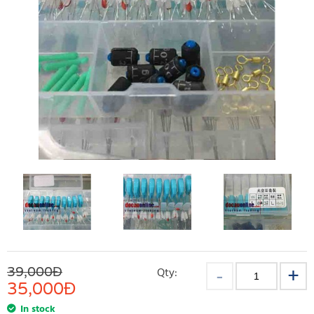
39,000Đ
Qty:
35,000
Đ
In stock