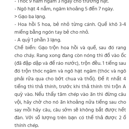
- Thóc 9 nắm ngâm 3 ngày cho trương hạt.
- Ngô hạt 4 nắm, ngâm khoảng 5 đến 7 ngày.
> Gạo ba lạng.
- Hoa hồi 5 hoa, bẻ nhỏ từng cánh. Quế khô 3-4
miếng bằng ngón tay bẻ cho nhỏ.
- A quỳ 1 phần 3 lạng.
Chế biến: Gạo trộn hoa hồi và quế, sau đó rang
cho cháy. Rang xong đang còn nóng thì đổ vào ốc
(đã đập dập và để ráo nước), trộn đều. 1 tiếng sau
đó trộn thóc ngâm và ngô hạt ngâm (thóc và ngô
phải rửa qua cho bớt chua và thối). Để ít nhất 4
tiếng thì thả thính, trước khi thả thính thì trộn A
quỳ vào. Nếu thấy tăm chép vào ăn thì đừng câu
vội, hãy chờ cho nó ăn khoảng nửa tiếng sau cho
say mồi hãy câu, câu sớm sẽ không bắt được hết
đàn. Với số lượng trên bạn có thể thả được 2 ổ
thính chép.