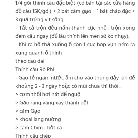
1/4 gói thính câu đặc biệt (có bán tại các cửa hàng
đồ câu 15K/gói) + 2 bát cám gạo + 1 bát cháo đặc +
3 quả trứng vịt sống.
- Tất cả trộn đều nắm thành cục nhỏ . trộn xong
đem câu ngay (để lâu thính lên men sẽ ko nhạy).
- Khi ra hồ thả xuống ổ còn 1 cục bóp vụn ném ra
xung quanh ổ thính
theo cau dai
Thính câu Rô Phi
- Gao tẻ ngâm nước ấm cho vào thùng đậy kín để
khoảng 2 - 3 ngày hoặc có mùi chua thì thôi .
> cơm thổi hơi nát để nguội
> Gạo rang vàng xay thành bột
> cám Gạo
> khoai lang nuớng
> cám Chim - bột cá
Thính câu chép