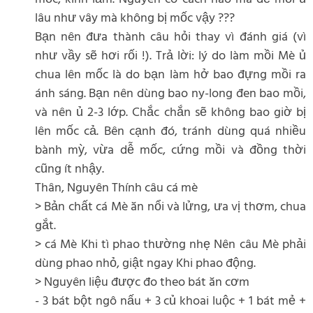
lâu như vây mà không bị mốc vậy ???
Bạn nên đưa thành câu hỏi thay vì đánh giá (vì
như vầy sẽ hơi rối !). Trả lời: lý do làm mồi Mè ủ
chua lên mốc là do bạn làm hở bao đựng mồi ra
ánh sáng. Bạn nên dùng bao ny-long đen bao mồi,
và nên ủ 2-3 lớp. Chắc chắn sẽ không bao giờ bị
lên mốc cả. Bên cạnh đó, tránh dùng quá nhiều
bành mỳ, vừa dễ mốc, cứng mồi và đồng thời
cũng ít nhậy.
Thân, Nguyên Thính câu cá mè
> Bản chất cá Mè ăn nổi và lửng, ưa vị thơm, chua
gắt.
> cá Mè Khi tì phao thường nhẹ Nên câu Mè phải
dùng phao nhỏ, giật ngay Khi phao động.
> Nguyên liệu được đo theo bát ăn cơm
- 3 bát bột ngô nấu + 3 củ khoai luộc + 1 bát mẻ +