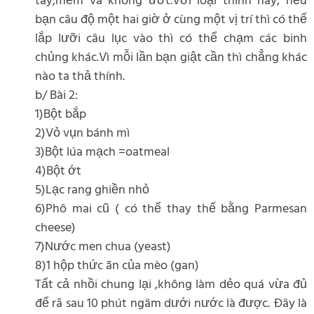
tay,mềm và không ướt.Với loại thính này, nếu
bạn câu độ một hai giờ ở cùng một vị trí thì có thể
lắp lưỡi câu lục vào thì có thể chạm các binh
chủng khác.Vì mỗi lần bạn giật cần thì chẳng khác
nào ta thả thính.
b/ Bài 2:
1)Bột bắp
2)Vỏ vụn bánh mì
3)Bột lúa mạch =oatmeal
4)Bột ớt
5)Lạc rang ghiền nhỏ
6)Phô mai cũ ( có thể thay thế bằng Parmesan
cheese)
7)Nước men chua (yeast)
8)1 hộp thức ăn của mèo (gan)
Tất cả nhồi chung lại ,không làm dẻo quá vừa đủ
để rã sau 10 phút ngâm dưới nước là được. Đây là