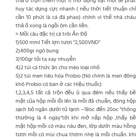
thả ổ trộn thêm một ít mỡ động vật mồi sẽ phát
huy tác dụng cực nhanh ( nếu thời tiết thuận chỉ
cần 10 phút là cá đá phao) chính vì thế nhà cháu
thả ổ xong là ngồi ôm cần liền.
> Mồi câu đặc trị cá trôi Ấn Độ
1)500 mml Tiết lợn tươi "2,500VND"
2)400gr ngô bung
3)100gr tỏi ta xay nhuyễn
4)2 túi cá thức ăn cho mèo loại nhỏ
5)2 túi men tiêu hóa Probio (Nó chính là men đông
khô Probio có bán ở các Hiệu thuốc)
1,2,3,4,5 tất cả trộn đều ủ qua đêm nếu thấy bề
mặt của hộp mồi lồi lên là mồi đã chuẩn, đóng hộp
sạch bỏ ngăn dưới tủ lạnh ~18oc đến 20oc "thông
thường là 4 ngày"tới khi mở nắp hộp ,thấy bề
mặt hộp mồi có màu nâu đen, lớp dưới màu hồng
tươi mồi có mùi chua thơm nhẹ là mồi chuẩn. khi