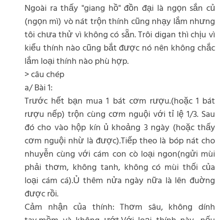
Ngoài ra thấy "giang hồ" đồn đại là ngọn sắn củ
(ngọn mì) vò nát trộn thính cũng nhạy lắm nhưng
tôi chưa thử vì không có sẵn. Trôi digan thì chịu vì
kiểu thính nào cũng bắt được nó nên không chắc
lắm loại thính nào phù hợp.
> câu chép
a/ Bài 1:
Trước hết bạn mua 1 bát cơm rượu.(hoặc 1 bát
rượu nếp) trộn cùng cơm nguội với tỉ lệ 1/3. Sau
đó cho vào hộp kín ủ khoảng 3 ngày (hoặc thấy
cơm nguội nhừ là được).Tiếp theo là bóp nát cho
nhuyễn cùng với cám con cò loại ngon(ngửi mùi
phải thơm, không tanh, không có mùi thối của
loại cám cá).Ủ thêm nửa ngày nữa là lên đuờng
được rồi.
Cảm nhận của thính: Thơm sâu, không dính