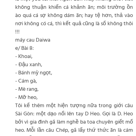
không thuận khiến cá khảnh ăn; môi trường ồn
ào quá cá sợ không dám ăn; hay tệ hơn, thả vào
nơi không có cá, thì kết quả cũng là số không thôi
!!!
máy cau Daiwa
e/ Bài 8:
- Khoai,
- Đậu xanh,
- Bánh mỳ ngọt,
- Cám gà,
- Mè rang,
- Mỡ heo,
Tôi kể thêm một hiện tượng nữa trong giới câu
Sài Gòn: một dạo nổi lên tay D Heo. Gọi là D. Heo
bởi vì gia đình gã làm nghề ba toa chuyên giết mổ
heo. Mỗi lần câu Chép, gã lấy thứ thức ăn là cám