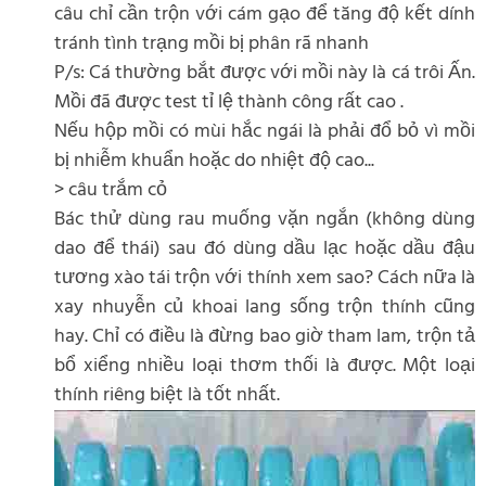
câu chỉ cần trộn với cám gạo để tăng độ kết dính
tránh tình trạng mồi bị phân rã nhanh
P/s: Cá thường bắt được với mồi này là cá trôi Ấn.
Mồi đã được test tỉ lệ thành công rất cao .
Nếu hộp mồi có mùi hắc ngái là phải đổ bỏ vì mồi
bị nhiễm khuẩn hoặc do nhiệt độ cao...
> câu trắm cỏ
Bác thử dùng rau muống vặn ngắn (không dùng
dao để thái) sau đó dùng dầu lạc hoặc dầu đậu
tương xào tái trộn với thính xem sao? Cách nữa là
xay nhuyễn củ khoai lang sống trộn thính cũng
hay. Chỉ có điều là đừng bao giờ tham lam, trộn tả
bổ xiểng nhiều loại thơm thối là được. Một loại
thính riêng biệt là tốt nhất.