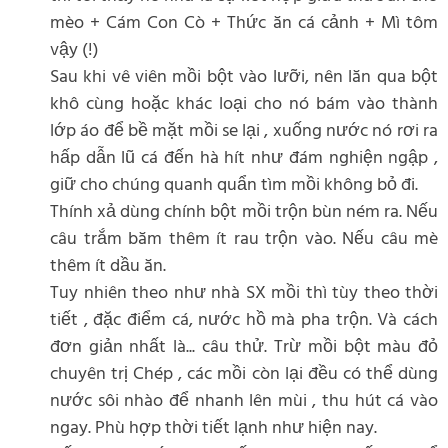
mèo + Cám Con Cò + Thức ăn cá cảnh + Mì tôm
vậy (!)
Sau khi vê viên mồi bột vào lưỡi, nên lăn qua bột
khô cùng hoặc khác loại cho nó bám vào thành
lớp áo để bề mặt mồi se lại , xuống nước nó rơi ra
hấp dẫn lũ cá đến hà hít như đám nghiện ngập ,
giữ cho chúng quanh quẩn tìm mồi không bỏ đi.
Thính xả dùng chính bột mồi trộn bùn ném ra. Nếu
câu trắm băm thêm ít rau trộn vào. Nếu câu mè
thêm ít dầu ăn.
Tuy nhiên theo như nhà SX mồi thì tùy theo thời
tiết , đặc điểm cá, nước hồ mà pha trộn. Và cách
đơn giản nhất là... câu thử. Trừ mồi bột màu đỏ
chuyên trị Chép , các mồi còn lại đều có thể dùng
nước sôi nhào để nhanh lên mùi , thu hút cá vào
ngay. Phù hợp thời tiết lạnh như hiện nay.