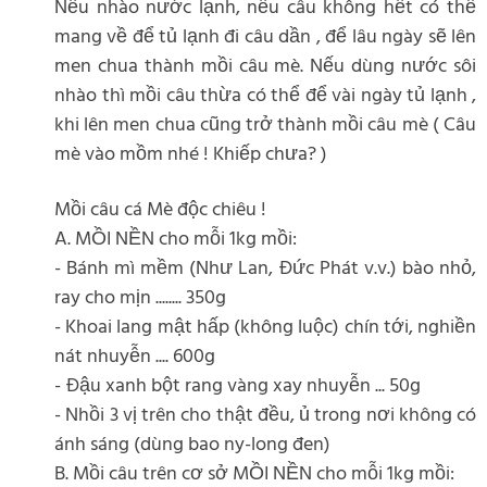
Nếu nhào nước lạnh, nếu câu không hết có thể
mang về để tủ lạnh đi câu dần , để lâu ngày sẽ lên
men chua thành mồi câu mè. Nếu dùng nước sôi
nhào thì mồi câu thừa có thể để vài ngày tủ lạnh ,
khi lên men chua cũng trở thành mồi câu mè ( Câu
mè vào mồm nhé ! Khiếp chưa? )
Mồi câu cá Mè độc chiêu !
A. MỒI NỀN cho mỗi 1kg mồi:
- Bánh mì mềm (Như Lan, Đức Phát v.v.) bào nhỏ,
ray cho mịn ........ 350g
- Khoai lang mật hấp (không luộc) chín tới, nghiền
nát nhuyễn .... 600g
- Đậu xanh bột rang vàng xay nhuyễn ... 50g
- Nhồi 3 vị trên cho thật đều, ủ trong nơi không có
ánh sáng (dùng bao ny-long đen)
B. Mồi câu trên cơ sở MỒI NỀN cho mỗi 1kg mồi: