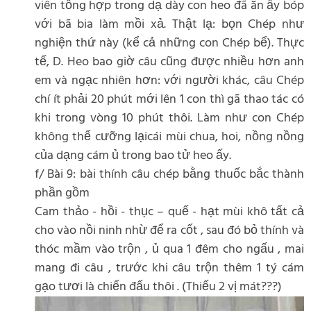
viên tổng hợp trong dạ dày con heo đã ăn ấy bóp
với bã bia làm mồi xả. Thật lạ: bọn Chép như
nghiện thứ này (kể cả những con Chép bể). Thực
tế, D. Heo bao giờ câu cũng được nhiều hơn anh
em và ngạc nhiên hơn: với người khác, câu Chép
chí ít phải 20 phút mới lên 1 con thì gã thao tác có
khi trong vòng 10 phút thôi. Làm như con Chép
không thể cưỡng lạicái mùi chua, hoi, nồng nồng
của dạng cám ủ trong bao tử heo ấy.
f/ Bài 9: bài thính câu chép bằng thuốc bắc thành
phần gồm
Cam thảo - hồi - thục – quế - hạt mùi khô tất cả
cho vào nồi ninh nhừ để ra cốt , sau đó bỏ thính và
thóc mầm vào trộn , ủ qua 1 đêm cho ngấu , mai
mang đi câu , trước khi câu trộn thêm 1 tý cám
gạo tươi là chiến đấu thôi . (Thiếu 2 vị mát???)