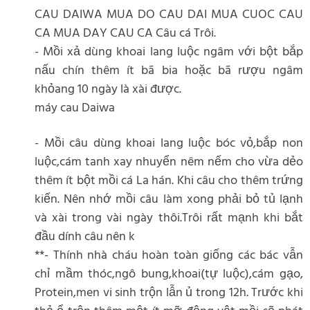
CAU DAIWA MUA DO CAU DAI MUA CUOC CAU
CA MUA DAY CAU CA Câu cá Trôi.
- Mồi xả dùng khoai lang luộc ngâm với bột bắp
nấu chín thêm ít bã bia hoặc bã rượu ngâm
khỏang 10 ngày là xài được.
máy cau Daiwa
- Mồi câu dùng khoai lang luộc bóc vỏ,bắp non
luộc,cám tanh xay nhuyển nêm nếm cho vừa dẻo
thêm ít bột mồi cá La hán. Khi câu cho thêm trứng
kiến. Nên nhớ mồi câu làm xong phải bỏ tủ lạnh
và xài trong vài ngày thôi.Trôi rất mạnh khi bắt
đầu dính câu nên k
**- Thính nhà cháu hoàn toàn giống các bác vẫn
chỉ mầm thóc,ngô bung,khoai(tự luộc),cám gạo,
Protein,men vi sinh trộn lẫn ủ trong 12h. Trước khi