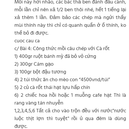
Mồi này hơi nhão, các bác thả ben đánh đầu cành,
mỗi lần chỉ nên xả 1/2 ben thôi nhé, hết 1 tiếng lại
xả thêm 1 lần. Đảm bảo các chép mà ngửi thấy
mùi thính này thì chỉ có quanh quẩn ở ổ thính, ko
thể bỏ đi được.
cuoc cau ca
c/ Bài 4: Công thức mồi câu chép với Cà rốt
1) 400gr ruột bánh mỳ đã bỏ vỏ cứng
2) 300gr Cám gạo
3) 100gr bột đậu tương
4) 2 túi thức ăn cho mèo con “4500vnd/túi”
5) 2 củ cà rốt thái hạt lựu hấp chín
6) 2 chiếc hoa hồi hoặc 1 muỗng cafe hạt Thì là
rang vàng tán nhuyễn
1,2,3,4,5,6 Tất cả cho vào trộn đều với nước"nước
luộc thịt lợn thì tuyệt" rồi ủ qua đêm là dùng
được.