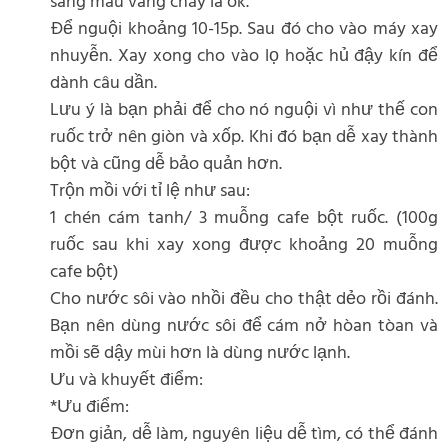
sang màu vàng cháy là ok.
Để nguội khoảng 10-15p. Sau đó cho vào máy xay
nhuyễn. Xay xong cho vào lọ hoặc hủ đậy kín để
dành câu dần.
Lưu ý là bạn phải để cho nó nguội vì như thế con
ruốc trở nên giòn và xốp. Khi đó bạn dễ xay thành
bột và cũng dễ bảo quản hơn.
Trộn mồi với tỉ lệ như sau:
1 chén cám tanh/ 3 muỗng cafe bột ruốc. (100g
ruốc sau khi xay xong được khoảng 20 muỗng
cafe bột)
Cho nước sôi vào nhồi đều cho thật dẻo rồi đánh.
Bạn nên dùng nước sôi để cám nở hòan tòan và
mồi sẽ dậy mùi hơn là dùng nước lạnh.
Ưu và khuyết điểm:
*Ưu điểm:
Đơn giản, dễ làm, nguyên liệu dễ tìm, có thể đánh