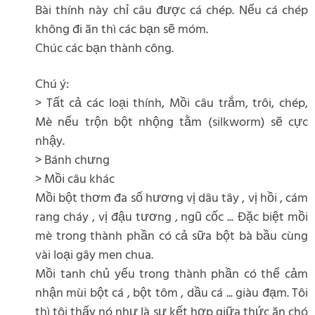
Bài thính này chỉ câu được cá chép. Nếu cá chép
không đi ăn thì các bạn sẽ móm.
Chúc các bạn thành công.
Chú ý:
> Tất cả các loại thính, Mồi câu trắm, trôi, chép,
Mè nếu trộn bột nhộng tằm (silkworm) sẽ cực
nhậy.
> Bánh chưng
> Mồi câu khác
Mồi bột thơm đa số hương vị dâu tây , vị hồi , cám
rang cháy , vị đậu tương , ngũ cốc ... Đặc biệt mồi
mè trong thành phần có cả sữa bột bà bầu cùng
vài loại gây men chua.
Mồi tanh chủ yếu trong thành phần có thể cảm
nhận mùi bột cá , bột tôm , dầu cá ... giàu đạm. Tôi
thì tôi thấy nó như là sự kết hợp giữa thức ăn chó