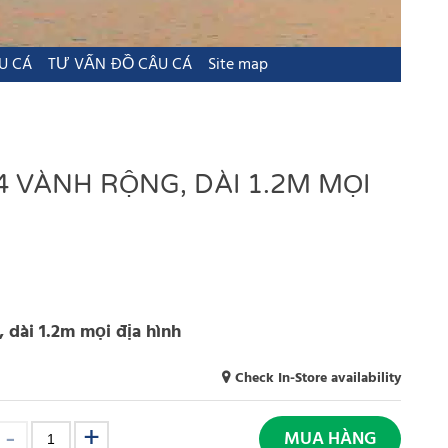
U CÁ
TƯ VẤN ĐỒ CÂU CÁ
Site map
4 VÀNH RỘNG, DÀI 1.2M MỌI
 dài 1.2m mọi địa hình
Check In-Store availability
MUA HÀNG