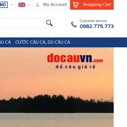
My Account
Shopping Cart
ND
Customer service
0982.775.773
ÂU CÁ
CƯỚC CÂU CÁ, DÙ CÂU CÁ