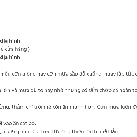
địa hình
hệ cửa hàng )
địa hình
o hiệu cơn giông hay cơn mưa sắp đổ xuống, ngay lập tức 
mưa lớn và mưa dù to hay nhỏ nhưng có sấm chớp cá hoàn t
ng, thậm chí trôi mè còn ăn mạnh hơn. Cơn mưa luôn đem
ẽ vào ăn sát bờ.
 ai dại gì mà câu, trêu tức ông thiên lôi thì mệt lắm.