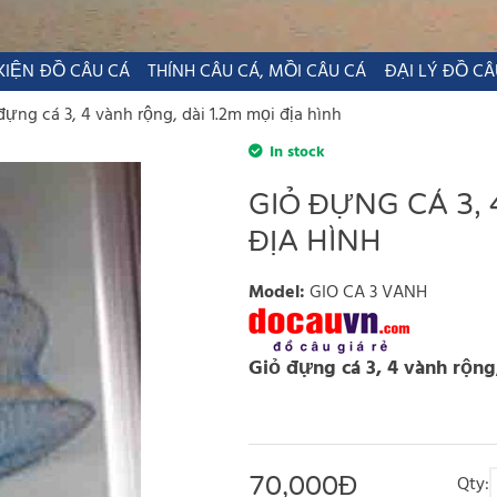
KIỆN ĐỒ CÂU CÁ
THÍNH CÂU CÁ, MỒI CÂU CÁ
ĐẠI LÝ ĐỒ CÂ
đựng cá 3, 4 vành rộng, dài 1.2m mọi địa hình
In stock
GIỎ ĐỰNG CÁ 3, 
ĐỊA HÌNH
Model
:
GIO CA 3 VANH
Giỏ đựng cá 3, 4 vành rộng,
70,000
Đ
Qty: