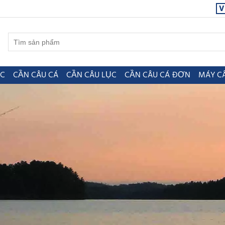
V
ỤC
CẦN CÂU CÁ
CẦN CÂU LỤC
CẦN CÂU CÁ ĐƠN
MÁY C