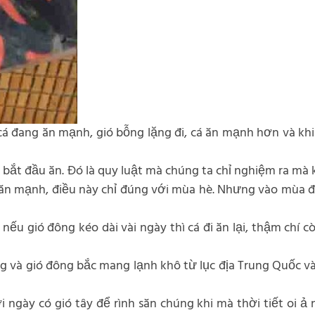
: cá đang ăn mạnh, gió bỗng lặng đi, cá ăn mạnh hơn và khi
á bắt đầu ăn. Đó là quy luật mà chúng ta chỉ nghiệm ra mà 
ăn mạnh, điều này chỉ đúng với mùa hè. Nhưng vào mùa đôn
ếu gió đông kéo dài vài ngày thì cá đi ăn lại, thậm chí cò
 và gió đông bắc mang lạnh khô từ lục địa Trung Quốc và
 ngày có gió tây để rình săn chúng khi mà thời tiết oi ả 