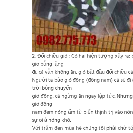
2. Đổi chiều gió : Có hai hiện tượng xảy ra
gió bỗng lặng
đi, cá vẫn không ăn, gió bắt đầu đổi chiều c
Người ta bảo gió đông (đông nam) cá sẽ đi 
trời bỗng chuyển
gió đông, cá ngừng ăn ngay lập tức. Nhưng n
gió đông
nam đem nóng ẩm từ biển thịnh trị vào nóng
sự oi ả nóng khô.
Với trắm đen mùa hè chúng tôi phải chờ tới